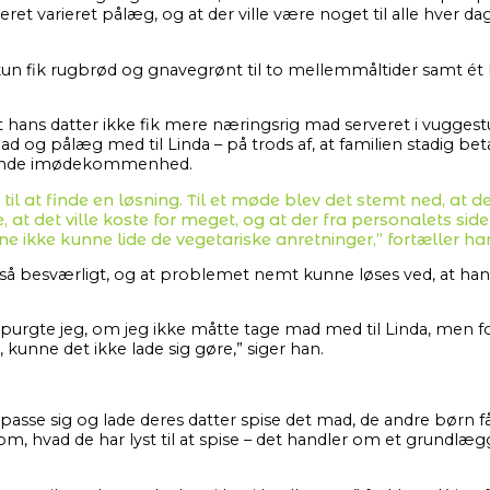
rveret varieret pålæg, og at der ville være noget til alle hver d
kun fik rugbrød og gnavegrønt til to mellemmåltider samt ét
at hans datter ikke fik mere næringsrig mad serveret i vugges
d og pålæg med til Linda – på trods af, at familien stadig beta
ende imødekommenhed.
l at finde en løsning. Til et møde blev det stemt ned, at de
 det ville koste for meget, og at der fra personalets side 
ne ikke kunne lide de vegetariske anretninger,” fortæller ha
e så besværligt, og at problemet nemt kunne løses ved, at han
 spurgte jeg, om jeg ikke måtte tage mad med til Linda, men f
unne det ikke lade sig gøre,” siger han.
passe sig og lade deres datter spise det mad, de andre børn få
om, hvad de har lyst til at spise – det handler om et grundlæ