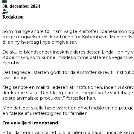
30. december 2024
Redaktion
Som mange andre før ham valgte Kristoffer Joanesarson og han
rolige omgivelser i Hillerød uden for København. Med en flyt
til en ny hverdag i nye omgivelser.
De skulle blandt andet indskrive deres datter, Linda, i en n
København, som kunne imødekomme datterens veganske kost, 
hjemby.
Det tegnede i starten godt, for da Kristoffer skrev til inst
svar tilbage.
“Jeg sendte en mail til lederen af institutionen, inden vi sk
der kunne starte. Der fik jeg bare et meget kort svar tilbag
spiste animalske produkter,” fortæller han.
Men det, der skulle have været en enkel indskrivning præget a
en følelse af uretfærdighed for familien.
Fra velvilje til modstand
Efter datteren var startet, gik familien ud fra, at Linda fik