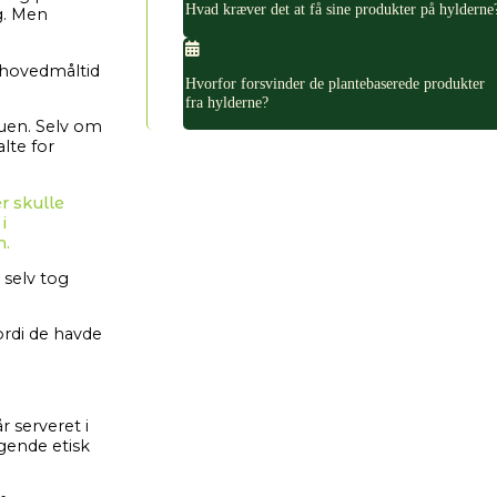
Hvad kræver det at få sine produkter på hylderne
ag. Men
 hovedmåltid
Hvorfor forsvinder de plantebaserede produkter
fra hylderne?
tuen. Selv om
lte for
r skulle
i
n.
 selv tog
ordi de havde
r serveret i
ggende etisk