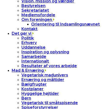
Vision, mission og værdier
Bestyrelsen
Sekretariatet
Medlemsfordele
Om foreningen
Orientering til Indsamlingsnævnet
Kontakt
Det gør vi
Politik
Erhverv
Uddannelse
Inspiration og oplysning
Samarbejde
Internationalt
Resultater af vores arbejde
Mad & Ernæring
Vegetarisk madunivers
Ernæring og måltider
Bælgfrugter
Kostplaner
Hyggelige højtider
Børn
Vegetarisk til småtspisende
Spiseforstyrrelser