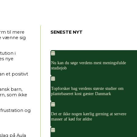
arm til mere
SENESTE NYT
le vænne sig
tution i
es nye
Nu kan du søge verdens mest meningsfulde
studiejob
n et positivt
Topforsker bag verdens største studier om
gansk barn,
plantebaseret kost gæster Danmark
ørn, som ikke
 frustration og
Det er ikke nogen kærlig gerning at servere
masser af kød for ældre
slag på Aula