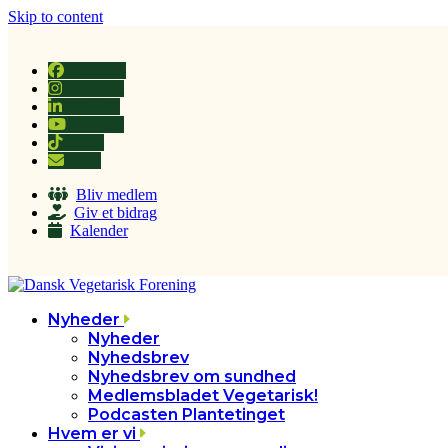
Skip to content
Facebook
Instagram
LinkedIn
YouTube
Tiktok
Email
Bliv medlem
Giv et bidrag
Kalender
Nyheder
Nyheder
Nyhedsbrev
Nyhedsbrev om sundhed
Medlemsbladet Vegetarisk!
Podcasten Plantetinget
Hvem er vi