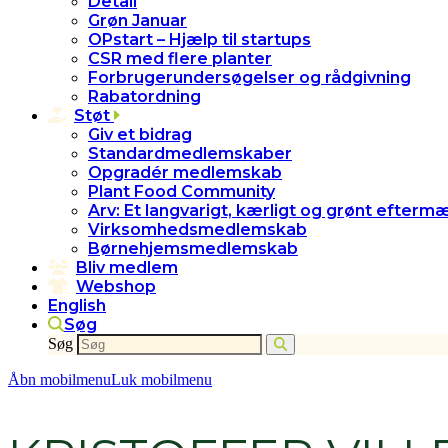
Detail
Grøn Januar
OPstart – Hjælp til startups
CSR med flere planter
Forbrugerundersøgelser og rådgivning
Rabatordning
Støt
Giv et bidrag
Standardmedlemskaber
Opgradér medlemskab
Plant Food Community
Arv: Et langvarigt, kærligt og grønt efterm
Virksomhedsmedlemskab
Børnehjemsmedlemskab
Bliv medlem
Webshop
English
Søg
Søg
Åbn mobilmenu
Luk mobilmenu