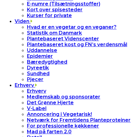
E-numre (Tilsætningsstoffer)
Kort over spisesteder
Kurser for private
Viden
Hvad er en vegetar og en veganer?
Statistik om Danmark
Plantebaseret Videnscenter
Plantebaseret kost og FN’s verdensmål
Uddannelse
Epidemier
Bæredygtighed
Dyreetik
Sundhed
Pjecer
Erhverv
Erhverv
Medlemskab og sponsorater
Det Grønne Hjerte
V-Label
Annoncering i Vegetarisk!
Netværk for Fremtidens Planteproteiner
For professionelle køkkener
Mad på farten 2.0