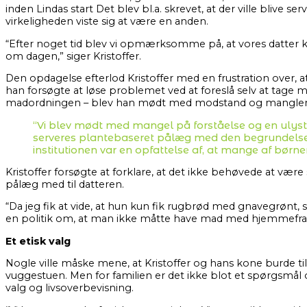
inden Lindas start Det blev bl.a. skrevet, at der ville blive se
virkeligheden viste sig at være en anden.
“Efter noget tid blev vi opmærksomme på, at vores datter 
om dagen,” siger Kristoffer.
Den opdagelse efterlod Kristoffer med en frustration over, 
han forsøgte at løse problemet ved at foreslå selv at tage ma
madordningen – blev han mødt med modstand og mangl
“Vi blev mødt med mangel på forståelse og en ulyst ti
serveres plantebaseret pålæg med den begrundelse, at
institutionen var en opfattelse af, at mange af børne
Kristoffer forsøgte at forklare, at det ikke behøvede at vær
pålæg med til datteren.
“Da jeg fik at vide, at hun kun fik rugbrød med gnavegrønt,
en politik om, at man ikke måtte have mad med hjemmefra, k
Et etisk valg
Nogle ville måske mene, at Kristoffer og hans kone burde til
vuggestuen. Men for familien er det ikke blot et spørgsmål 
valg og livsoverbevisning.