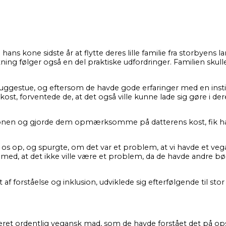
s kone sidste år at flytte deres lille familie fra storbyens l
ning følger også en del praktiske udfordringer. Familien skul
y vuggestue, og eftersom de havde gode erfaringer med en insti
forventede de, at det også ville kunne lade sig gøre i der
itutionen og gjorde dem opmærksomme på datterens kost, fik ha
rev os op, og spurgte, om det var et problem, at vi havde et ve
e med, at det ikke ville være et problem, da de havde andre b
f forståelse og inklusion, udviklede sig efterfølgende til stor
 serveret ordentlig vegansk mad, som de havde forstået det på op