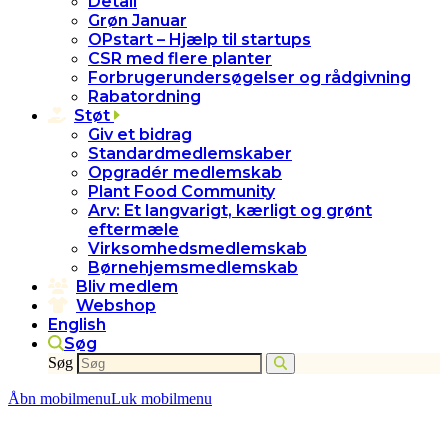
Detail
Grøn Januar
OPstart – Hjælp til startups
CSR med flere planter
Forbrugerundersøgelser og rådgivning
Rabatordning
Støt
Giv et bidrag
Standardmedlemskaber
Opgradér medlemskab
Plant Food Community
Arv: Et langvarigt, kærligt og grønt
eftermæle
Virksomhedsmedlemskab
Børnehjemsmedlemskab
Bliv medlem
Webshop
English
Søg
Søg
Åbn mobilmenu
Luk mobilmenu