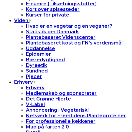
E-numre (Tilsætningsstoffer)
Kort over spisesteder
Kurser for private
Viden
Hvad er en vegetar og en veganer?
Statistik om Danmark
Plantebaseret Videnscenter
Plantebaseret kost og FN’s verdensmål
Uddannelse
Epidemier
Bæredygtighed
Dyreetik
Sundhed
Pjecer
Erhverv
Erhverv
Medlemskab og sponsorater
Det Grønne Hjerte
V-Label
Annoncering i Vegetarisk!
Netværk for Fremtidens Planteproteiner
For professionelle køkkener
Mad på farten 2.0