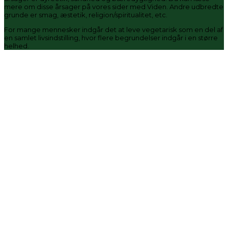
mere om disse årsager på vores sider med Viden. Andre udbredte
grunde er smag, æstetik, religion/spiritualitet, etc.
For mange mennesker indgår det at leve vegetarisk som en del af
en samlet livsindstilling, hvor flere begrundelser indgår i en større
helhed.
Støt os