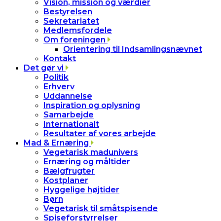
Vision, mission og værdier
Bestyrelsen
Sekretariatet
Medlemsfordele
Om foreningen
Orientering til Indsamlingsnævnet
Kontakt
Det gør vi
Politik
Erhverv
Uddannelse
Inspiration og oplysning
Samarbejde
Internationalt
Resultater af vores arbejde
Mad & Ernæring
Vegetarisk madunivers
Ernæring og måltider
Bælgfrugter
Kostplaner
Hyggelige højtider
Børn
Vegetarisk til småtspisende
Spiseforstyrrelser