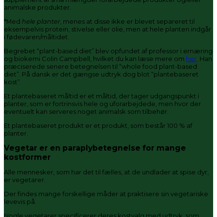
animalske produkter.
*Med
hele planter
, menes at disse ikke er blevet separeret til
eksempelvis protein, stivelse eller olie, men at hele planten indgår
i fødevaren/måltidet.
Begrebet “plant-based diet” blev opfundet af professor i ernæring
og biokemi Colin Campbell, hvilket du kan læse mere om
her
. Han
præciserede senere betegnelsen til “whole food plant-based
diet”. På dansk er det gængse udtryk dog blot “plantebaseret
kost”.
Et plantebaseret måltid er et måltid, der tager udgangspunkt i
planter, som er fortrinsvis hele og uforarbejdede, men hvor der
eventuelt kan serveres noget animalsk som tilbehør.
Et plantebaseret produkt er et produkt, som består 100 % af
planter.
Vegetar er en paraplybetegnelse for mange
kostformer
Alle mennesker, som har det til fælles, at de undlader at spise dyr,
er vegetarer.
Der findes mange forskellige måder at praktisere sin vegetariske
levevis på.
Nogle vegetarer specificerer deres kostvalg med udtryk, som