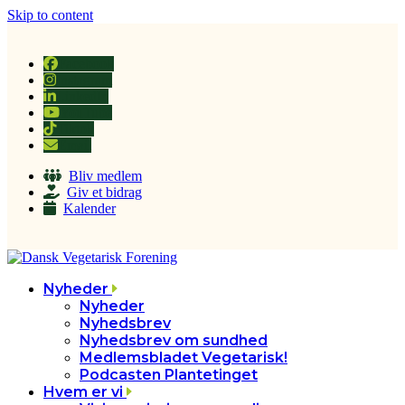
Skip to content
Facebook
Instagram
LinkedIn
YouTube
Tiktok
Email
Bliv medlem
Giv et bidrag
Kalender
Nyheder
Nyheder
Nyhedsbrev
Nyhedsbrev om sundhed
Medlemsbladet Vegetarisk!
Podcasten Plantetinget
Hvem er vi