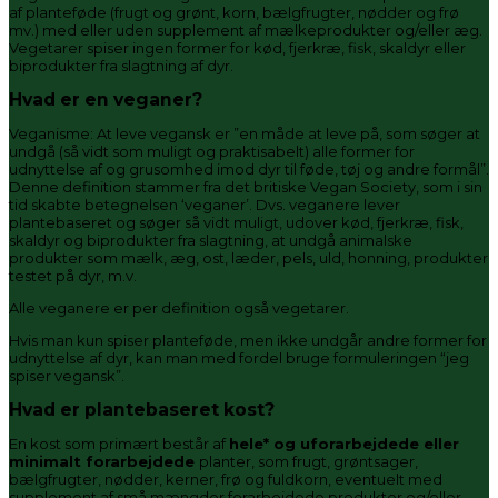
af planteføde (frugt og grønt, korn, bælgfrugter, nødder og frø
mv.) med eller uden supplement af mælkeprodukter og/eller æg.
Vegetarer spiser ingen former for kød, fjerkræ, fisk, skaldyr eller
biprodukter fra slagtning af dyr.
Hvad er en veganer?
Veganisme: At leve vegansk er ”en måde at leve på, som søger at
undgå (så vidt som muligt og praktisabelt) alle former for
udnyttelse af og grusomhed imod dyr til føde, tøj og andre formål”.
Denne definition stammer fra det britiske Vegan Society, som i sin
tid skabte betegnelsen ‘veganer’. Dvs. veganere lever
plantebaseret og søger så vidt muligt, udover kød, fjerkræ, fisk,
skaldyr og biprodukter fra slagtning, at undgå animalske
produkter som mælk, æg, ost, læder, pels, uld, honning, produkter
testet på dyr, m.v.
Alle veganere er per definition også vegetarer.
Hvis man kun spiser planteføde, men ikke undgår andre former for
udnyttelse af dyr, kan man med fordel bruge formuleringen “jeg
spiser vegansk”.
Hvad er plantebaseret kost?
En kost som primært består af
hele* og uforarbejdede eller
minimalt forarbejdede
planter, som frugt, grøntsager,
bælgfrugter, nødder, kerner, frø og fuldkorn, eventuelt med
supplement af små mængder forarbejdede produkter og/eller