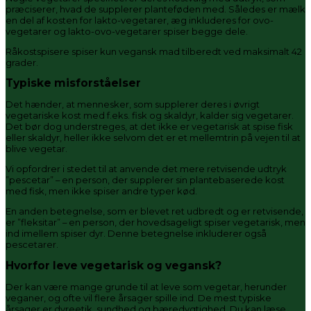
præciserer, hvad de supplerer planteføden med. Således er mælk
en del af kosten for lakto-vegetarer, æg inkluderes for ovo-
vegetarer og lakto-ovo-vegetarer spiser begge dele.
Råkostspisere spiser kun vegansk mad tilberedt ved maksimalt 42
grader.
Typiske misforståelser
Det hænder, at mennesker, som supplerer deres i øvrigt
vegetariske kost med f.eks. fisk og skaldyr, kalder sig vegetarer.
Det bør dog understreges, at det ikke er vegetarisk at spise fisk
eller skaldyr, heller ikke selvom det er et mellemtrin på vejen til at
blive vegetar.
Vi opfordrer i stedet til at anvende det mere retvisende udtryk
”pescetar” – en person, der supplerer sin plantebaserede kost
med fisk, men ikke spiser andre typer kød.
En anden betegnelse, som er blevet ret udbredt og er retvisende,
er ”fleksitar” – en person, der hovedsageligt spiser vegetarisk, men
ind imellem spiser dyr. Denne betegnelse inkluderer også
pescetarer.
Hvorfor leve vegetarisk og vegansk?
Der kan være mange grunde til at leve som vegetar, herunder
veganer, og ofte vil flere årsager spille ind. De mest typiske
årsager er dyreetik, sundhed og bæredygtighed. Du kan læse