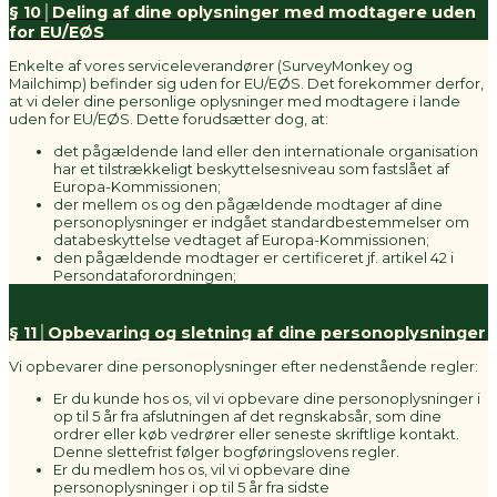
§ 10│Deling af dine oplysninger med modtagere uden
for EU/EØS
Enkelte af vores serviceleverandører (SurveyMonkey og
Mailchimp) befinder sig uden for EU/EØS. Det forekommer derfor,
at vi deler dine personlige oplysninger med modtagere i lande
uden for EU/EØS. Dette forudsætter dog, at:
det pågældende land eller den internationale organisation
har et tilstrækkeligt beskyttelsesniveau som fastslået af
Europa-Kommissionen;
der mellem os og den pågældende modtager af dine
personoplysninger er indgået standardbestemmelser om
databeskyttelse vedtaget af Europa-Kommissionen;
den pågældende modtager er certificeret jf. artikel 42 i
Persondataforordningen;
§ 11│Opbevaring og sletning af dine personoplysninger
Vi opbevarer dine personoplysninger efter nedenstående regler:
Er du kunde hos os, vil vi opbevare dine personoplysninger i
op til 5 år fra afslutningen af det regnskabsår, som dine
ordrer eller køb vedrører eller seneste skriftlige kontakt.
Denne slettefrist følger bogføringslovens regler.
Er du medlem hos os, vil vi opbevare dine
personoplysninger i op til 5 år fra sidste