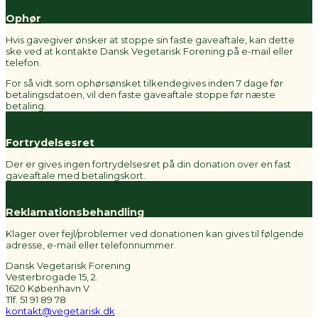
Ophør
Hvis gavegiver ønsker at stoppe sin faste gaveaftale, kan dette
ske ved at kontakte Dansk Vegetarisk Forening på e-mail eller
telefon.
For så vidt som ophørsønsket tilkendegives inden 7 dage før
betalingsdatoen, vil den faste gaveaftale stoppe før næste
betaling.
Fortrydelsesret
Der er gives ingen fortrydelsesret på din donation over en fast
gaveaftale med betalingskort.
Reklamationsbehandling
Klager over fejl/problemer ved donationen kan gives til følgende
adresse, e-mail eller telefonnummer.
Dansk Vegetarisk Forening
Vesterbrogade 15, 2.
1620 København V
Tlf. 51 91 89 78
kontakt@vegetarisk.dk