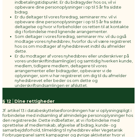
indbetalingstidspunkt. Er du bidragyder hos os, vil vi
opbevare dine personoplysninger i op til 5 år fra sidste
bidrag.
Er du deltager til vores foredrag, seminarer mv. vil vi
opbevare dine personoplysninger i op til 5 år fra sidste
deltagelse og hvor vi forbeholder os retten til at kontakte
dig i forbindelse med lignende arrangementer.
Som deltager i vores foredrag, seminarer mv. vil du også
modtage vores nyhedsbrev, hvorfor du vil være registreret
hos os om modtager af nyhedsbrevet indtil du afmelder
dette.
Er du modtager af vores nyhedsbrev eller underskriver på
vores underskriftindsamling(er) og samtidig hverken kunde,
medlem, tidligere medlem, deltagere til vores
arrangementer eller bidragyder, opbevarer vi de
oplysninger, som vi har registreret om dig til du afmelder
nyhedsbrevet eller beder os om dette og
underskriftsindsamlingen er afsluttet.
§ 12│Dine rettigheder
Jf. artikel 13 i databeskyttelsesforordningen har vi oplysningspligt i
forbindelse med indsamling af almindelige personoplysninger hos
den registrerede. Dette indbefatter, at vi i forbindelse med
oprettelse af medlemskab, afgivelse af bidrag, kunde- og
samarbejdsforhold, tilmelding til nyhedsbrev eller Vegetarisk
Forbrugerpanel samt kampagner og øvrige aktiviteter hvor vi