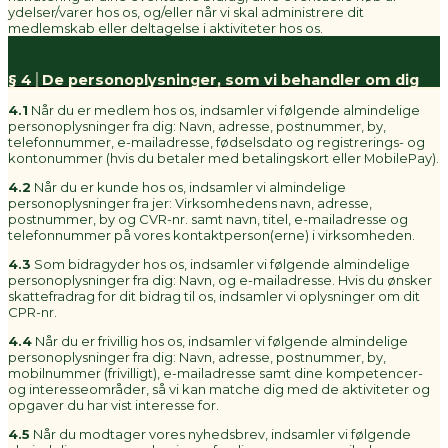
ydelser/varer hos os, og/eller når vi skal administrere dit
medlemskab eller deltagelse i aktiviteter hos os.
§ 4│De personoplysninger, som vi behandler om dig
4.1
Når du er medlem hos os, indsamler vi følgende almindelige
personoplysninger fra dig: Navn, adresse, postnummer, by,
telefonnummer, e-mailadresse, fødselsdato og registrerings- og
kontonummer (hvis du betaler med betalingskort eller MobilePay).
4.2
Når du er kunde hos os, indsamler vi almindelige
personoplysninger fra jer: Virksomhedens navn, adresse,
postnummer, by og CVR-nr. samt navn, titel, e-mailadresse og
telefonnummer på vores kontaktperson(erne) i virksomheden.
4.3
Som bidragyder hos os, indsamler vi følgende almindelige
personoplysninger fra dig: Navn, og e-mailadresse. Hvis du ønsker
skattefradrag for dit bidrag til os, indsamler vi oplysninger om dit
CPR-nr.
4.4
Når du er frivillig hos os, indsamler vi følgende almindelige
personoplysninger fra dig: Navn, adresse, postnummer, by,
mobilnummer (frivilligt), e-mailadresse samt dine kompetencer-
og interesseområder, så vi kan matche dig med de aktiviteter og
opgaver du har vist interesse for.
4.5
Når du modtager vores nyhedsbrev, indsamler vi følgende