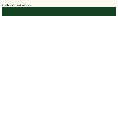
CVR-nr. 34640122
Støt os