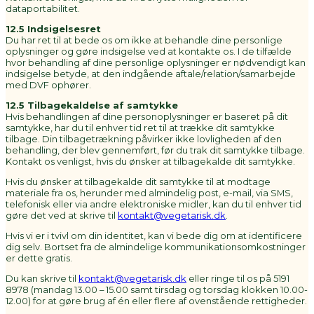
dataportabilitet.
12.5 Indsigelsesret
Du har ret til at bede os om ikke at behandle dine personlige
oplysninger og gøre indsigelse ved at kontakte os. I de tilfælde
hvor behandling af dine personlige oplysninger er nødvendigt kan
indsigelse betyde, at den indgående aftale/relation/samarbejde
med DVF ophører.
12.5 Tilbagekaldelse af samtykke
Hvis behandlingen af dine personoplysninger er baseret på dit
samtykke, har du til enhver tid ret til at trække dit samtykke
tilbage. Din tilbagetrækning påvirker ikke lovligheden af den
behandling, der blev gennemført, før du trak dit samtykke tilbage.
Kontakt os venligst, hvis du ønsker at tilbagekalde dit samtykke.
Hvis du ønsker at tilbagekalde dit samtykke til at modtage
materiale fra os, herunder med almindelig post, e-mail, via SMS,
telefonisk eller via andre elektroniske midler, kan du til enhver tid
gøre det ved at skrive til
kontakt@vegetarisk.dk
.
Hvis vi er i tvivl om din identitet, kan vi bede dig om at identificere
dig selv. Bortset fra de almindelige kommunikationsomkostninger
er dette gratis.
Du kan skrive til
kontakt@vegetarisk.dk
eller ringe til os på 5191
8978 (mandag 13.00 – 15.00 samt tirsdag og torsdag klokken 10.00-
12.00) for at gøre brug af én eller flere af ovenstående rettigheder.