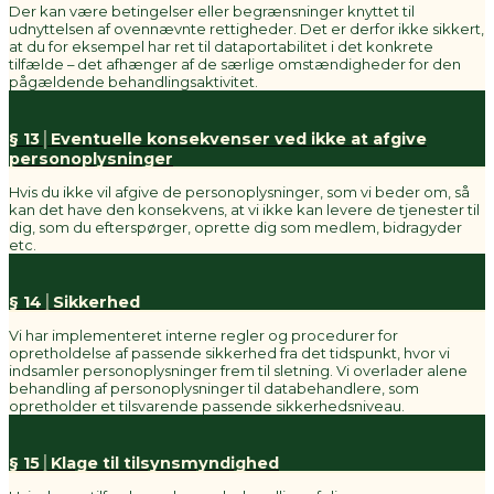
Der kan være betingelser eller begrænsninger knyttet til
udnyttelsen af ovennævnte rettigheder. Det er derfor ikke sikkert,
at du for eksempel har ret til dataportabilitet i det konkrete
tilfælde – det afhænger af de særlige omstændigheder for den
pågældende behandlingsaktivitet.
§ 13│Eventuelle konsekvenser ved ikke at afgive
personoplysninger
Hvis du ikke vil afgive de personoplysninger, som vi beder om, så
kan det have den konsekvens, at vi ikke kan levere de tjenester til
dig, som du efterspørger, oprette dig som medlem, bidragyder
etc.
§ 14│Sikkerhed
Vi har implementeret interne regler og procedurer for
opretholdelse af passende sikkerhed fra det tidspunkt, hvor vi
indsamler personoplysninger frem til sletning. Vi overlader alene
behandling af personoplysninger til databehandlere, som
opretholder et tilsvarende passende sikkerhedsniveau.
§ 15│Klage til tilsynsmyndighed