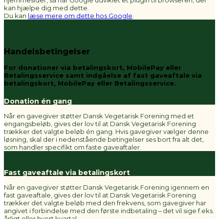
hjemmesider, så har Google udviklet et plugin til browseren, der
kan hjælpe dig med dette.
Du kan
læse mere om dette hos Google
.
Handelsbetingelser
For donationer via betalingskort, MobilePay eller
Betalingsservice samt indgåelse af fast gaveaftale via
betalingskort, MobilePay eller Betalingsservice.
Donation én gang
Når en gavegiver støtter Dansk Vegetarisk Forening med et
engangsbeløb, gives der lov til at Dansk Vegetarisk Forening
trækker det valgte beløb én gang. Hvis gavegiver vælger denne
løsning, skal der i nedenstående betingelser ses bort fra alt det,
som handler specifikt om faste gaveaftaler.
Fast gaveaftale via betalingskort
Når en gavegiver støtter Dansk Vegetarisk Forening igennem en
fast gaveaftale, gives der lov til at Dansk Vegetarisk Forening
trækker det valgte beløb med den frekvens, som gavegiver har
angivet i forbindelse med den første indbetaling – det vil sige f.eks.
årligt eller hvert kvartal.