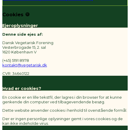
Cookies 🍪
Ejeroplysninger
Denne side ejes af:
Dansk Vegetarisk Forening
Vesterbrogade 15, 2. sal
1620 København V
(+45) 5191 8978
kontakt@vegetarisk.dk
CVR: 34640122
Hvad er cookies?
En cookie er en lille tekstfil, der lagres i din browser for at kunne
genkende din computer ved tilbagevendende besøg.
Dette website anvender cookies i henhold til ovenstående formål.
Der er ingen personlige oplysninger gemt i vores cookies og de
kan ikke indeholde virus.