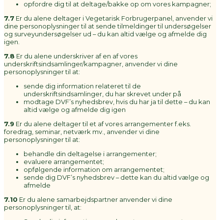
opfordre dig til at deltage/bakke op om vores kampagner;
7.7
Er du alene deltager i Vegetarisk Forbrugerpanel, anvender vi
dine personoplysninger til at sende tilmeldinger til undersøgelser
og surveyundersøgelser ud – du kan altid vælge og afmelde dig
igen.
7.8
Er du alene underskriver af en af vores
underskriftsindsamlinger/kampagner, anvender vi dine
personoplysninger til at:
sende dig information relateret til de
underskriftsindsamlinger, du har skrevet under på
modtage DVF’s nyhedsbrev, hvis du har ja til dette – du kan
altid vælge og afmelde dig igen
7.9
Er du alene deltager til et af vores arrangementer f.eks.
foredrag, seminar, netværk mv., anvender vi dine
personoplysninger til at:
behandle din deltagelse i arrangementer;
evaluere arrangementet;
opfølgende information om arrangementet;
sende dig DVF’s nyhedsbrev – dette kan du altid vælge og
afmelde
7.10
Er du alene samarbejdspartner anvender vi dine
personoplysninger til, at: