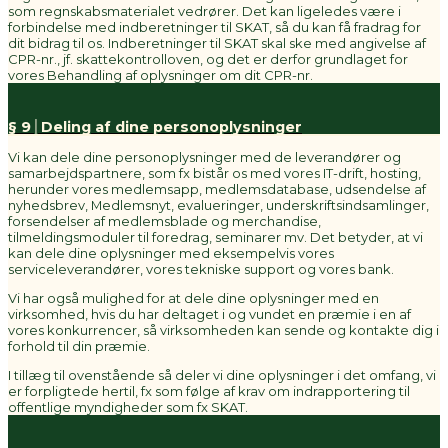
som regnskabsmaterialet vedrører. Det kan ligeledes være i
forbindelse med indberetninger til SKAT, så du kan få fradrag for
dit bidrag til os. Indberetninger til SKAT skal ske med angivelse af
CPR-nr., jf. skattekontrolloven, og det er derfor grundlaget for
vores Behandling af oplysninger om dit CPR-nr.
§ 9│Deling af dine personoplysninger
Vi kan dele dine personoplysninger med de leverandører og
samarbejdspartnere, som fx bistår os med vores IT-drift, hosting,
herunder vores medlemsapp, medlemsdatabase, udsendelse af
nyhedsbrev, Medlemsnyt, evalueringer, underskriftsindsamlinger,
forsendelser af medlemsblade og merchandise,
tilmeldingsmoduler til foredrag, seminarer mv. Det betyder, at vi
kan dele dine oplysninger med eksempelvis vores
serviceleverandører, vores tekniske support og vores bank.
Vi har også mulighed for at dele dine oplysninger med en
virksomhed, hvis du har deltaget i og vundet en præmie i en af
vores konkurrencer, så virksomheden kan sende og kontakte dig i
forhold til din præmie.
I tillæg til ovenstående så deler vi dine oplysninger i det omfang, vi
er forpligtede hertil, fx som følge af krav om indrapportering til
offentlige myndigheder som fx SKAT.