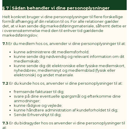
§ 7│Sådan behandler vi dine personoplysninger
Helt konkret bruger vi dine personoplysninger til flere forskellige
formål afhængig af din relation til os. For alle relationer gælder
det, at vi kan sende dig markedsføringsmateriale, såfremt dette er
i overensstemmelse med den til enhver tid gældende
markedsføringslov;
7.1
Er du medlem hos os, anvender vi dine personoplysninger til at:
kunne administrere dit medlemsforhold;
kunne sende dig nødvendig og relevant information om dit
medlemskab;
kunne sende dig dit elektroniske eller fysiske medlemskort,
nyhedsbrev, medlemsnyt og medlemsblad (fysisk eller
elektronisk) og andet materiale.
7.2
Er du kunde hos os, anvender vi dine personoplysninger til at:
fremsende fakturaer til dig;
svare på dine eventuelle spørgsmål og efterkomme dine
anmodninger;
kunne rådgive og vejlede;
kunne håndtere administration af kundeforholdet til dig;
Sende ErhvervsNyt til dig;
7.3
Er du bidragyder hos os anvender vi dine personoplysninger til
at: