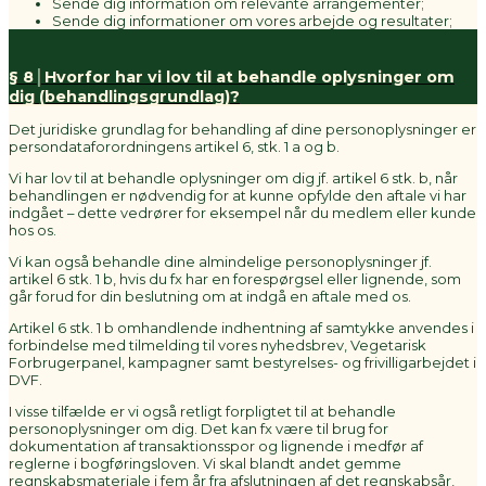
Sende dig information om relevante arrangementer;
Sende dig informationer om vores arbejde og resultater;
§ 8│Hvorfor har vi lov til at behandle oplysninger om
dig (behandlingsgrundlag)?
Det juridiske grundlag for behandling af dine personoplysninger er
persondataforordningens artikel 6, stk. 1 a og b.
Vi har lov til at behandle oplysninger om dig jf. artikel 6 stk. b, når
behandlingen er nødvendig for at kunne opfylde den aftale vi har
indgået – dette vedrører for eksempel når du medlem eller kunde
hos os.
Vi kan også behandle dine almindelige personoplysninger jf.
artikel 6 stk. 1 b, hvis du fx har en forespørgsel eller lignende, som
går forud for din beslutning om at indgå en aftale med os.
Artikel 6 stk. 1 b omhandlende indhentning af samtykke anvendes i
forbindelse med tilmelding til vores nyhedsbrev, Vegetarisk
Forbrugerpanel, kampagner samt bestyrelses- og frivilligarbejdet i
DVF.
I visse tilfælde er vi også retligt forpligtet til at behandle
personoplysninger om dig. Det kan fx være til brug for
dokumentation af transaktionsspor og lignende i medfør af
reglerne i bogføringsloven. Vi skal blandt andet gemme
regnskabsmateriale i fem år fra afslutningen af det regnskabsår,