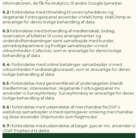
informationen, de får fra Analytics, til andre Google tjenester.
6.2
I forbindelse med tilmelding til vores nyhedsbrev og
Vegetarisk Forbrugerpanel anvender vi MailChimp. MailChimp er
ansvarlige for deres lovlige behandling af data.
6.3
forbindelse med behandling af medlemskab, bidrag,
reservation af billetter til vores arrangementer og
underskriftsindsamlinger samt samarbejde med kunder,
samarbejdspartnere og frivillige samarbejder vi med
virksomheden Collectaz, som er ansvarlige for deres lovlige
behandling af data
6.4
I forbindelse med online betalinger samarbejder vi med
virksomheden Fundraisingbureauet, som er ansvarlige for deres
lovlige behandling af data
6.5
I forbindelse med gennemførsel af undersøgelser blandt
medlemmer, interessenter, Vegetarisk Forbrugerpanel mv.
anvender vi SurveyMonkey. SurveyMonkey er ansvarlige for deres
lovlige behandling af data.
6.6
I forbindelse med udsendelse af merchandise fra DVF’s
webshop samarbejder vi med Hjertegaver omkring merchandise
og disse anvender Shipmondo som fragtmodul.
6.7
I forbindelse med udsendelse af bøger, pjecer mv. anvender vi
i DVF PostNord til dette.