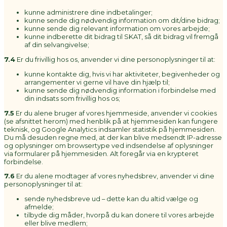
kunne administrere dine indbetalinger;
kunne sende dig nødvendig information om dit/dine bidrag;
kunne sende dig relevant information om vores arbejde;
kunne indberette dit bidrag til SKAT, så dit bidrag vil fremgå
af din selvangivelse;
7.4
Er du frivillig hos os, anvender vi dine personoplysninger til at:
kunne kontakte dig, hvis vi har aktiviteter, begivenheder og
arrangementer vi gerne vil have din hjælp til;
kunne sende dig nødvendig information i forbindelse med
din indsats som frivillig hos os;
7.5
Er du alene bruger af vores hjemmeside, anvender vi cookies
(se afsnittet herom) med henblik på at hjemmesiden kan fungere
teknisk, og Google Analytics indsamler statistik på hjemmesiden.
Du må desuden regne med, at der kan blive medsendt IP-adresse
og oplysninger om browsertype ved indsendelse af oplysninger
via formularer på hjemmesiden. Alt foregår via en krypteret
forbindelse.
7.6
Er du alene modtager af vores nyhedsbrev, anvender vi dine
personoplysninger til at:
sende nyhedsbreve ud – dette kan du altid vælge og
afmelde;
tilbyde dig måder, hvorpå du kan donere til vores arbejde
eller blive medlem;