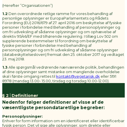
(Herefter ”Organisationen”)
1.2
Den overordnede retlige ramme for vores behandling af
personlige oplysninger er EuropaParlamentets og Rådets
Forordning (EU) 2016/679 af 27. april 2016 om beskyttelse af fysiske
personer i forbindelse med Behandling af personoplysninger og
om fri udveksling af sådanne oplysninger og om ophævelse af
direktiv 95/46/EF med tilhørende regulering. I tillæg Lov 502 om
supplerende bestemmelser til forordning om beskyttelse af
fysiske personer i forbindelse med behandling af
personoplysninger og om fri udveksling af sådanne oplysninger
(databeskyttelsesloven) fremsat den 25. oktober 2017 og vedtaget
23. maj 2018.
1.3
Alle spørgsmål vedrørende nærværende politik, behandlingen
af dine oplysninger samt mistanke om manglende overholdelse
skal i første omgang rettes til
kontakt@vegetarisk.dk
eller 5191
8978 (mandag 13.00- 15.00, tirsdag og torsdag 10.00-12.00).
§ 2│Definitioner
Nedenfor følger definitioner af visse af de
væsentligste persondataretlige begreber:
Personoplysninger:
Enhver for form information om en identificeret eller identificerbar
fysisk person. Det vil sige alle oplysninger, som direkte eller