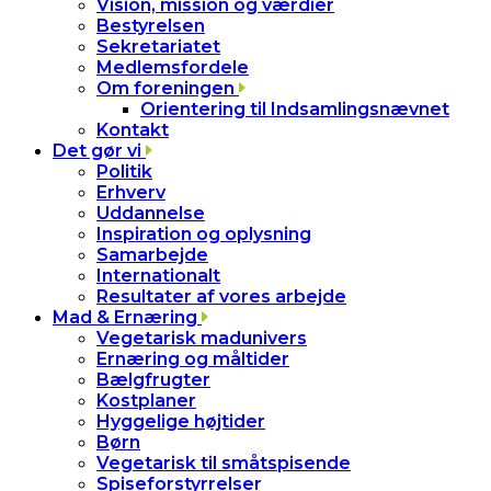
Vision, mission og værdier
Bestyrelsen
Sekretariatet
Medlemsfordele
Om foreningen
Orientering til Indsamlingsnævnet
Kontakt
Det gør vi
Politik
Erhverv
Uddannelse
Inspiration og oplysning
Samarbejde
Internationalt
Resultater af vores arbejde
Mad & Ernæring
Vegetarisk madunivers
Ernæring og måltider
Bælgfrugter
Kostplaner
Hyggelige højtider
Børn
Vegetarisk til småtspisende
Spiseforstyrrelser