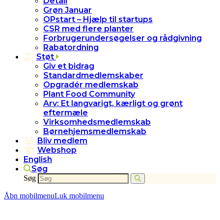
Detail
Grøn Januar
OPstart – Hjælp til startups
CSR med flere planter
Forbrugerundersøgelser og rådgivning
Rabatordning
Støt
Giv et bidrag
Standardmedlemskaber
Opgradér medlemskab
Plant Food Community
Arv: Et langvarigt, kærligt og grønt
eftermæle
Virksomhedsmedlemskab
Børnehjemsmedlemskab
Bliv medlem
Webshop
English
Søg
Søg
Åbn mobilmenu
Luk mobilmenu