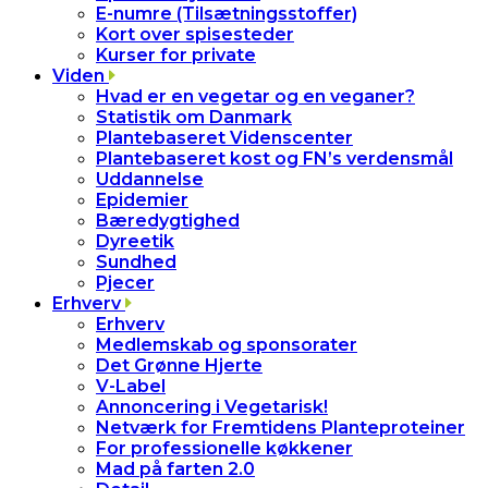
E-numre (Tilsætningsstoffer)
Kort over spisesteder
Kurser for private
Viden
Hvad er en vegetar og en veganer?
Statistik om Danmark
Plantebaseret Videnscenter
Plantebaseret kost og FN’s verdensmål
Uddannelse
Epidemier
Bæredygtighed
Dyreetik
Sundhed
Pjecer
Erhverv
Erhverv
Medlemskab og sponsorater
Det Grønne Hjerte
V-Label
Annoncering i Vegetarisk!
Netværk for Fremtidens Planteproteiner
For professionelle køkkener
Mad på farten 2.0