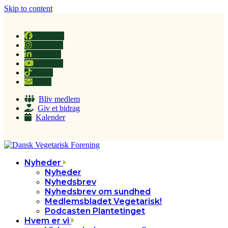
Skip to content
Facebook
Instagram
LinkedIn
YouTube
Tiktok
Email
Bliv medlem
Giv et bidrag
Kalender
Nyheder
Nyheder
Nyhedsbrev
Nyhedsbrev om sundhed
Medlemsbladet Vegetarisk!
Podcasten Plantetinget
Hvem er vi