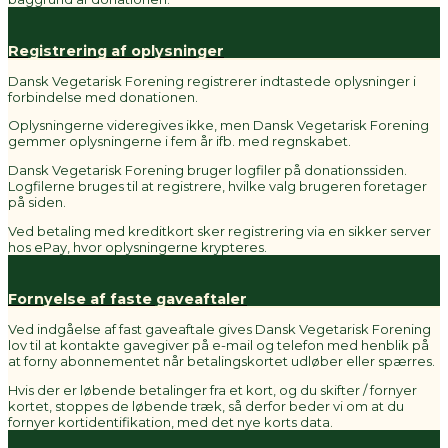
Registrering af oplysninger
Dansk Vegetarisk Forening registrerer indtastede oplysninger i
forbindelse med donationen.
Oplysningerne videregives ikke, men Dansk Vegetarisk Forening
gemmer oplysningerne i fem år ifb. med regnskabet.
Dansk Vegetarisk Forening bruger logfiler på donationssiden.
Logfilerne bruges til at registrere, hvilke valg brugeren foretager
på siden.
Ved betaling med kreditkort sker registrering via en sikker server
hos ePay, hvor oplysningerne krypteres.
Fornyelse af faste gaveaftaler
Ved indgåelse af fast gaveaftale gives Dansk Vegetarisk Forening
lov til at kontakte gavegiver på e-mail og telefon med henblik på
at forny abonnementet når betalingskortet udløber eller spærres.
Hvis der er løbende betalinger fra et kort, og du skifter / fornyer
kortet, stoppes de løbende træk, så derfor beder vi om at du
fornyer kortidentifikation, med det nye korts data.