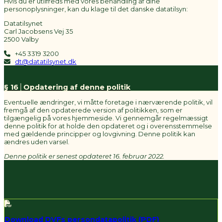
Hvis du er utilfreds med vores behandling af dine
personoplysninger, kan du klage til det danske datatilsyn:
Datatilsynet
Carl Jacobsens Vej 35
2500 Valby
+45 3319 3200
dt@datatilsynet.dk
§ 16│Opdatering af denne politik
Eventuelle ændringer, vi måtte foretage i nærværende politik, vil
fremgå af den opdaterede version af politikken, som er
tilgængelig på vores hjemmeside. Vi gennemgår regelmæssigt
denne politik for at holde den opdateret og i overensstemmelse
med gældende principper og lovgivning. Denne politik kan
ændres uden varsel.
Denne politik er senest opdateret 16. februar 2022.
Download DVFs persondatapolitik (PDF)