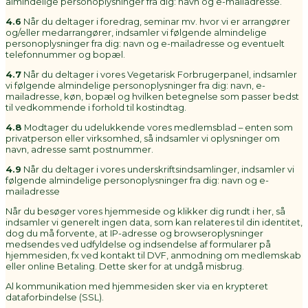
almindelige personoplysninger fra dig: navn og e-mailadresse.
4.6
Når du deltager i foredrag, seminar mv. hvor vi er arrangører
og/eller medarrangører, indsamler vi følgende almindelige
personoplysninger fra dig: navn og e-mailadresse og eventuelt
telefonnummer og bopæl.
4.7
Når du deltager i vores Vegetarisk Forbrugerpanel, indsamler
vi følgende almindelige personoplysninger fra dig: navn, e-
mailadresse, køn, bopæl og hvilken betegnelse som passer bedst
til vedkommende i forhold til kostindtag.
4.8
Modtager du udelukkende vores medlemsblad – enten som
privatperson eller virksomhed, så indsamler vi oplysninger om
navn, adresse samt postnummer.
4.9
Når du deltager i vores underskriftsindsamlinger, indsamler vi
følgende almindelige personoplysninger fra dig: navn og e-
mailadresse
Når du besøger vores hjemmeside og klikker dig rundt i her, så
indsamler vi generelt ingen data, som kan relateres til din identitet,
dog du må forvente, at IP-adresse og browseroplysninger
medsendes ved udfyldelse og indsendelse af formularer på
hjemmesiden, fx ved kontakt til DVF, anmodning om medlemskab
eller online Betaling. Dette sker for at undgå misbrug.
Al kommunikation med hjemmesiden sker via en krypteret
dataforbindelse (SSL).