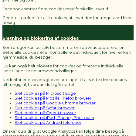
24 timer og to år.
Facebook sætter flere cookies med forskellig levetid.
Generelt gælder for alle cookies, at levetiden forlænges ved hvert
besøg.
Sletning og blokering af cookies
Som bruger kan du selv bestemme, om du vil acceptere eller
slette alle cookies, eller kontrollere det individuelt for hver enkelt
hjemmeside, du besøger.
Du kan også helt blokere for cookies og foretage individuelle
indstillinger i dine browserindstillinger.
Nedenfor er en oversigt over løsninger til at slette dine cookies
afhængig af, hvordan du tilgår nettet:
Slet cookies på Microsoft Edge
Slet cookies på Mozilla Firefox browser
Slet cookies på Google Chrome browser
Slet cookies på Safari browser
Slet cookies på Opera browser
Slet cookies på iPad, iPhone, iPod touch
Slet cookies på Android telefoner
Ønsker du aldrig, at Google Analytics kan følge dine besøg på