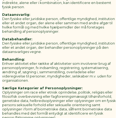
indirekte, alene eller i kombination, kan identificere en bestemt
fysisk person.
Dataansvarlig:
Den fysiske eller juridiske person, offentlige myndighed, institution
eller et andet organ, der alene eller sammen med andre afgør til
hvilke formål og med hvilke hjælpemidler der må foretages
behandling af personoplysninger.
Databehandler:
Den fysiske eller juridiske person, offentlige myndighed, institution
eller et andet organ, der behandler personoplysninger på den
dataansvarliges vegne.
Behandling:
Enhver aktivitet eller række af aktiviteter som involverer brug af
personoplysninger, fx indsamling, registrering, systematisering,
ændring af, søgning i, sammenstilling, overladelse eller
videregivelse til personer, myndigheder, selskaber m.v. uden for
organisationen.
Særlige Kategorier af Personoplysninger:
Oplysninger om race eller etnisk oprindelse, politisk, religiøs eller
filosofisk overbevisning eller fagforeningsmæssigt tilhørsforhold,
genetiske data, helbredsoplysninger eller oplysninger om en fysisk
persons seksuelle forhold eller seksuelle orientering samt
oplysninger i form af biometriske data, såfremt biometriske data
behandles med det formål entydigt at identificere en fysisk
person (følsomme oplysninger).