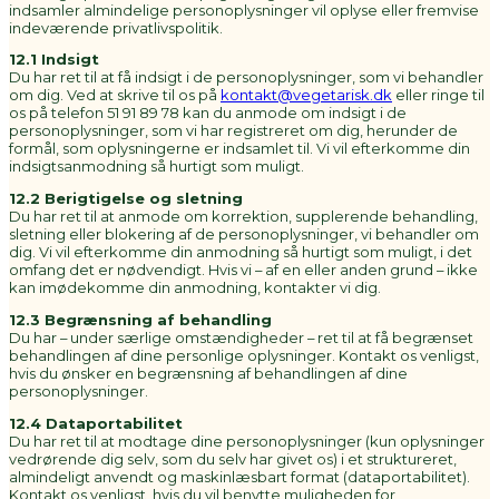
indsamler almindelige personoplysninger vil oplyse eller fremvise
indeværende privatlivspolitik.
12.1 Indsigt
Du har ret til at få indsigt i de personoplysninger, som vi behandler
om dig. Ved at skrive til os på
kontakt@vegetarisk.dk
eller ringe til
os på telefon 51 91 89 78 kan du anmode om indsigt i de
personoplysninger, som vi har registreret om dig, herunder de
formål, som oplysningerne er indsamlet til. Vi vil efterkomme din
indsigtsanmodning så hurtigt som muligt.
12.2 Berigtigelse og sletning
Du har ret til at anmode om korrektion, supplerende behandling,
sletning eller blokering af de personoplysninger, vi behandler om
dig. Vi vil efterkomme din anmodning så hurtigt som muligt, i det
omfang det er nødvendigt. Hvis vi – af en eller anden grund – ikke
kan imødekomme din anmodning, kontakter vi dig.
12.3 Begrænsning af behandling
Du har – under særlige omstændigheder – ret til at få begrænset
behandlingen af dine personlige oplysninger. Kontakt os venligst,
hvis du ønsker en begrænsning af behandlingen af dine
personoplysninger.
12.4 Dataportabilitet
Du har ret til at modtage dine personoplysninger (kun oplysninger
vedrørende dig selv, som du selv har givet os) i et struktureret,
almindeligt anvendt og maskinlæsbart format (dataportabilitet).
Kontakt os venligst, hvis du vil benytte muligheden for