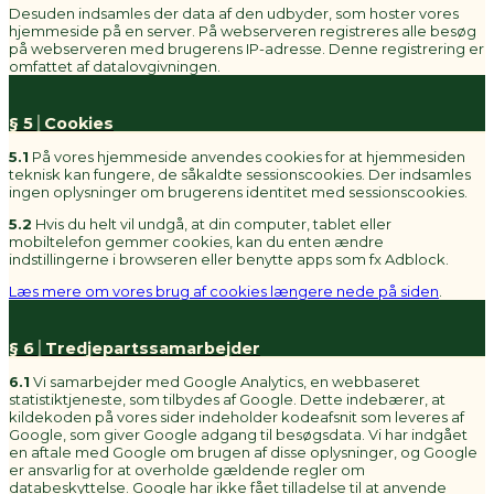
Desuden indsamles der data af den udbyder, som hoster vores
hjemmeside på en server. På webserveren registreres alle besøg
på webserveren med brugerens IP-adresse. Denne registrering er
omfattet af datalovgivningen.
§ 5│Cookies
5.1
På vores hjemmeside anvendes cookies for at hjemmesiden
teknisk kan fungere, de såkaldte sessionscookies. Der indsamles
ingen oplysninger om brugerens identitet med sessionscookies.
5.2
Hvis du helt vil undgå, at din computer, tablet eller
mobiltelefon gemmer cookies, kan du enten ændre
indstillingerne i browseren eller benytte apps som fx Adblock.
Læs mere om vores brug af cookies længere nede på siden
.
§ 6│Tredjepartssamarbejder
6.1
Vi samarbejder med Google Analytics, en webbaseret
statistiktjeneste, som tilbydes af Google. Dette indebærer, at
kildekoden på vores sider indeholder kodeafsnit som leveres af
Google, som giver Google adgang til besøgsdata. Vi har indgået
en aftale med Google om brugen af disse oplysninger, og Google
er ansvarlig for at overholde gældende regler om
databeskyttelse. Google har ikke fået tilladelse til at anvende