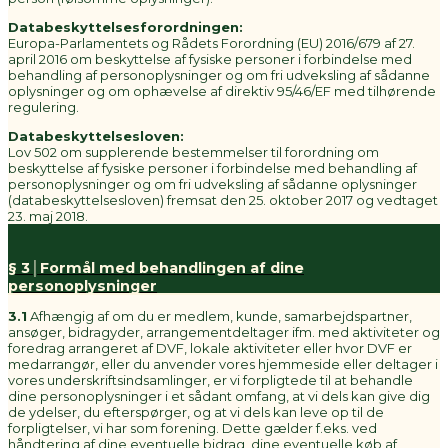
Databeskyttelsesforordningen:
Europa-Parlamentets og Rådets Forordning (EU) 2016/679 af 27.
april 2016 om beskyttelse af fysiske personer i forbindelse med
behandling af personoplysninger og om fri udveksling af sådanne
oplysninger og om ophævelse af direktiv 95/46/EF med tilhørende
regulering.
Databeskyttelsesloven:
Lov 502 om supplerende bestemmelser til forordning om
beskyttelse af fysiske personer i forbindelse med behandling af
personoplysninger og om fri udveksling af sådanne oplysninger
(databeskyttelsesloven) fremsat den 25. oktober 2017 og vedtaget
23. maj 2018.
§ 3│Formål med behandlingen af dine
personoplysninger
3.1
Afhængig af om du er medlem, kunde, samarbejdspartner,
ansøger, bidragyder, arrangementdeltager ifm. med aktiviteter og
foredrag arrangeret af DVF, lokale aktiviteter eller hvor DVF er
medarrangør, eller du anvender vores hjemmeside eller deltager i
vores underskriftsindsamlinger, er vi forpligtede til at behandle
dine personoplysninger i et sådant omfang, at vi dels kan give dig
de ydelser, du efterspørger, og at vi dels kan leve op til de
forpligtelser, vi har som forening. Dette gælder f.eks. ved
håndtering af dine eventuelle bidrag, dine eventuelle køb af