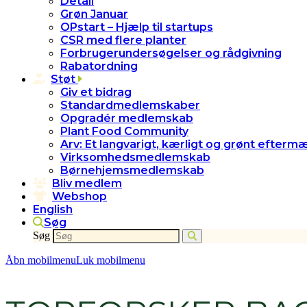
Detail
Grøn Januar
OPstart – Hjælp til startups
CSR med flere planter
Forbrugerundersøgelser og rådgivning
Rabatordning
Støt
Giv et bidrag
Standardmedlemskaber
Opgradér medlemskab
Plant Food Community
Arv: Et langvarigt, kærligt og grønt efterm
Virksomhedsmedlemskab
Børnehjemsmedlemskab
Bliv medlem
Webshop
English
Søg
Søg
Åbn mobilmenu
Luk mobilmenu