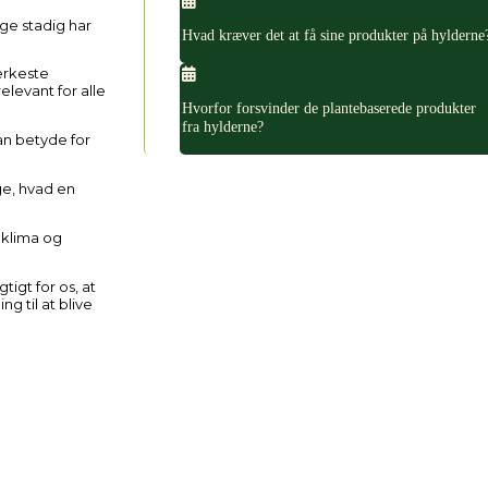
ge stadig har
Hvad kræver det at få sine produkter på hylderne
ærkeste
levant for alle
Hvorfor forsvinder de plantebaserede produkter
fra hylderne?
an betyde for
ge, hvad en
 klima og
igt for os, at
g til at blive