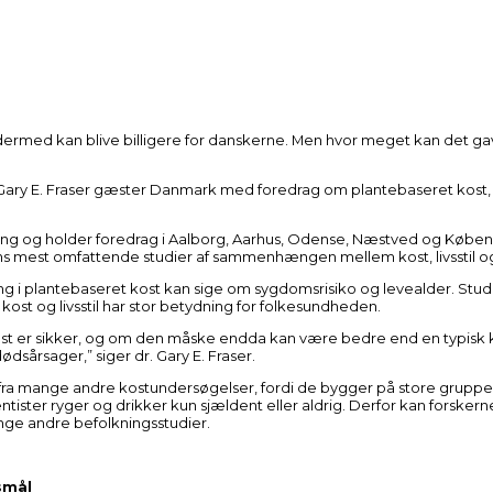
dermed kan blive billigere for danskerne. Men hvor meget kan det g
r. Gary E. Fraser gæster Danmark med foredrag om plantebaseret kost
ning og holder foredrag i Aalborg, Aarhus, Odense, Næstved og Køben
ns mest omfattende studier af sammenhængen mellem kost, livsstil 
ning i plantebaseret kost kan sige om sygdomsrisiko og levealder. Stud
ost og livsstil har stor betydning for folkesundheden.
kost er sikker, og om den måske endda kan være bedre end en typisk
ødsårsager,” siger dr. Gary E. Fraser.
 ud fra mange andre kostundersøgelser, fordi de bygger på store grup
entister ryger og drikker kun sjældent eller aldrig. Derfor kan forske
ange andre befolkningsstudier.
smål