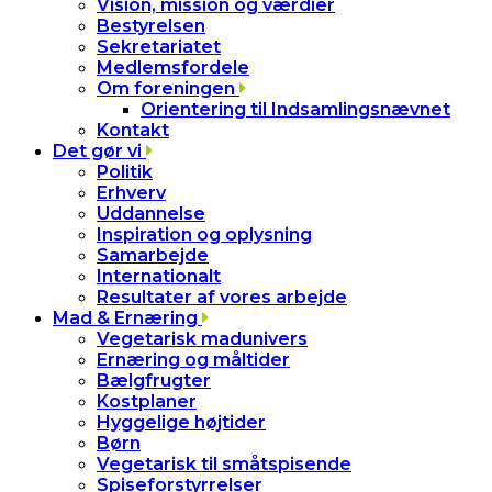
Vision, mission og værdier
Bestyrelsen
Sekretariatet
Medlemsfordele
Om foreningen
Orientering til Indsamlingsnævnet
Kontakt
Det gør vi
Politik
Erhverv
Uddannelse
Inspiration og oplysning
Samarbejde
Internationalt
Resultater af vores arbejde
Mad & Ernæring
Vegetarisk madunivers
Ernæring og måltider
Bælgfrugter
Kostplaner
Hyggelige højtider
Børn
Vegetarisk til småtspisende
Spiseforstyrrelser