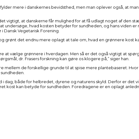
fylder mere i danskernes bevidsthed, men man oplever også, at man
 vigtigt, at danskerne får mulighed for at få udlagt noget af den st
å at undersøge, hvad kosten betyder for sundheden, og hans viden er re
r i Dansk Vegetarisk Forening.
t og grønt det endnu mere oplagt at tale om, hvad en grønnere kost k
nskere at vælge grønnere i hverdagen. Men så er det også vigtigt at spør
rgsmål, dr. Frasers forskning kan gøre os klogere på,” siger han.
ere mellem de forskellige grunde til at spise mere plantebaseret. Hvor
på sundheden.
i dag, både for helbredet, dyrene og naturens skyld. Derfor er det vigt
ret kost kan betyde for sundheden. Foredragene er en oplagt anlednin