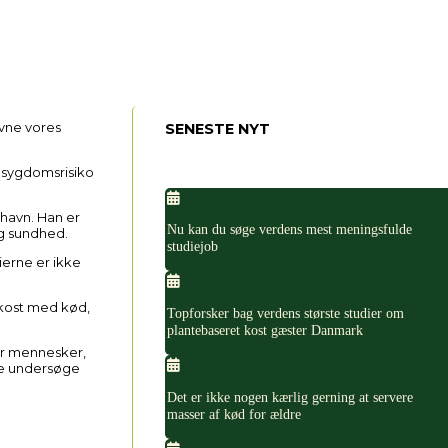
avne vores
SENESTE NYT
, sygdomsrisiko
havn. Han er
Nu kan du søge verdens mest meningsfulde
og sundhed.
studiejob
ierne er ikke
 kost med kød,
Topforsker bag verdens største studier om
plantebaseret kost gæster Danmark
per mennesker,
rne undersøge
Det er ikke nogen kærlig gerning at servere
masser af kød for ældre