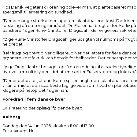
Hos Dansk Vegetarisk Forening oplever man, at plantebaseret mad 
spørgsmål til ernæring og sundhed.
“Der er mange stærke meninger om plantebaseret kost. Derfor er det
forskning på ernæringsområdet. Dr. Fraser har brugt et forskerliv p
danskere,” siger Rune-Christoffer Dragsdahl, der er generalsekretæ
Ifølge Rune-Christoffer Dragsdahl gør udsigten til nulmoms på frug
helbredet.
“Når frugt og grønt bliver billigere, bliver det lettere for flere da
grønnere kost faktisk kan betyde for helbredet. Det er netop det spø
Ifølge Dragsdahl er besøget også en anledning til at skelne tydelig
dyrevelfærd ofte fylder i debatten, sætter Frasers foredrag fokus 
“Der er behov for, at danskerne spiser langt mere plantebaseret end 
vi får formidlet den stærkeste faglige viden om, hvad en plantebase
klogere på netop det,” siger han.
Foredrag i fem danske byer
Dr. Fraser holder oplæg i følgende byer:
Aalborg
Søndag den 14. juni 2026, klokken 11.00 til 13.00
Folkekirkens Hus