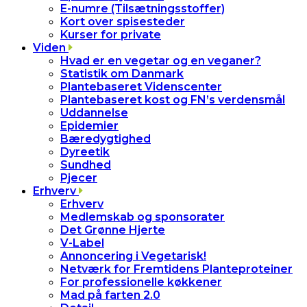
E-numre (Tilsætningsstoffer)
Kort over spisesteder
Kurser for private
Viden
Hvad er en vegetar og en veganer?
Statistik om Danmark
Plantebaseret Videnscenter
Plantebaseret kost og FN’s verdensmål
Uddannelse
Epidemier
Bæredygtighed
Dyreetik
Sundhed
Pjecer
Erhverv
Erhverv
Medlemskab og sponsorater
Det Grønne Hjerte
V-Label
Annoncering i Vegetarisk!
Netværk for Fremtidens Planteproteiner
For professionelle køkkener
Mad på farten 2.0