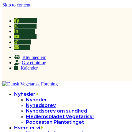
Skip to content
Facebook
Instagram
LinkedIn
YouTube
Tiktok
Email
Bliv medlem
Giv et bidrag
Kalender
Nyheder
Nyheder
Nyhedsbrev
Nyhedsbrev om sundhed
Medlemsbladet Vegetarisk!
Podcasten Plantetinget
Hvem er vi