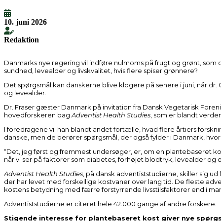
10. juni 2026
Redaktion
Danmarks nye regering vil indføre nulmoms på frugt og grønt, som 
sundhed, levealder og livskvalitet, hvis flere spiser grønnere?
Det spørgsmål kan danskerne blive klogere på senere i juni, når d
og levealder.
Dr. Fraser gæster Danmark på invitation fra Dansk Vegetarisk Fore
hovedforskeren bag
Adventist Health Studies
, som er blandt verde
I foredragene vil han blandt andet fortælle, hvad flere årtiers forsk
danske, men de berører spørgsmål, der også fylder i Danmark, hvor k
“Det, jeg først og fremmest undersøger, er, om en plantebaseret 
når vi ser på faktorer som diabetes, forhøjet blodtryk, levealder og d
Adventist Health Studies
, på dansk adventiststudierne, skiller sig
der har levet med forskellige kostvaner over lang tid. De fleste adv
kostens betydning med færre forstyrrende livsstilsfaktorer end i m
Adventiststudierne er citeret hele 42.000 gange af andre forskere.
Stigende interesse for plantebaseret kost giver nye spørg