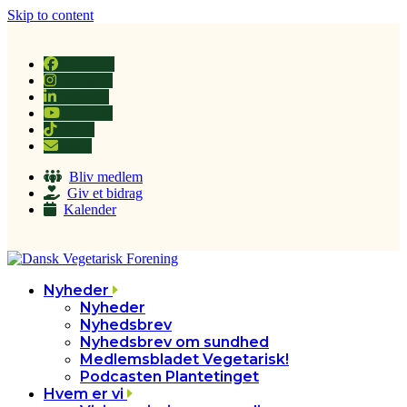
Skip to content
Facebook
Instagram
LinkedIn
YouTube
Tiktok
Email
Bliv medlem
Giv et bidrag
Kalender
Nyheder
Nyheder
Nyhedsbrev
Nyhedsbrev om sundhed
Medlemsbladet Vegetarisk!
Podcasten Plantetinget
Hvem er vi