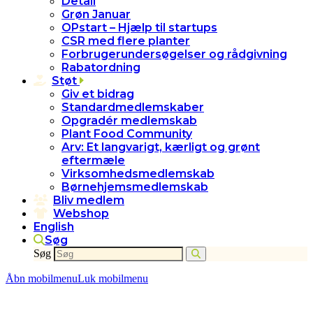
Detail
Grøn Januar
OPstart – Hjælp til startups
CSR med flere planter
Forbrugerundersøgelser og rådgivning
Rabatordning
Støt
Giv et bidrag
Standardmedlemskaber
Opgradér medlemskab
Plant Food Community
Arv: Et langvarigt, kærligt og grønt
eftermæle
Virksomhedsmedlemskab
Børnehjemsmedlemskab
Bliv medlem
Webshop
English
Søg
Søg
Åbn mobilmenu
Luk mobilmenu