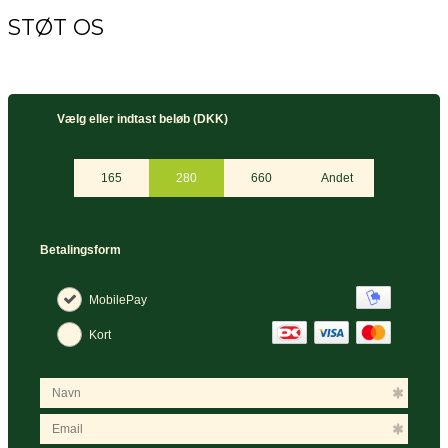
STØT OS