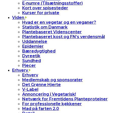
E-numre (Tilsætningsstoffer)
Kort over spisesteder
Kurser for private
Viden
Hvad er en vegetar og en veganer?
Statistik om Danmark
Plantebaseret Videnscenter
Plantebaseret kost og FN’s verdensmål
Uddannelse
Epidemier
Bæredygtighed
Dyreetik
Sundhed
Pjecer
Erhverv
Erhverv
Medlemskab og sponsorater
Det Grønne Hjerte
V-Label
Annoncering i Vegetarisk!
Netværk for Fremtidens Planteproteiner
For professionelle køkkener
Mad på farten 2.0