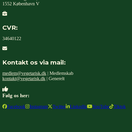
1552 København V
CVR:
34640122
Kontakt os via mail:
medlem@vegetarisk.dk
| Medlemskab
kontakt@vegetarisk.dk
| Generelt
Følg os her:
Facebook
Instagram
Twitter
LinkedIn
YouTube
Tiktok