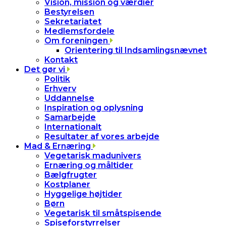
Vision, mission og værdier
Bestyrelsen
Sekretariatet
Medlemsfordele
Om foreningen
Orientering til Indsamlingsnævnet
Kontakt
Det gør vi
Politik
Erhverv
Uddannelse
Inspiration og oplysning
Samarbejde
Internationalt
Resultater af vores arbejde
Mad & Ernæring
Vegetarisk madunivers
Ernæring og måltider
Bælgfrugter
Kostplaner
Hyggelige højtider
Børn
Vegetarisk til småtspisende
Spiseforstyrrelser