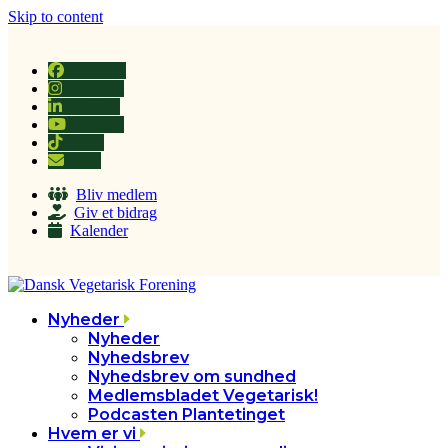
Skip to content
Facebook
Instagram
LinkedIn
YouTube
Tiktok
Email
Bliv medlem
Giv et bidrag
Kalender
Nyheder
Nyheder
Nyhedsbrev
Nyhedsbrev om sundhed
Medlemsbladet Vegetarisk!
Podcasten Plantetinget
Hvem er vi