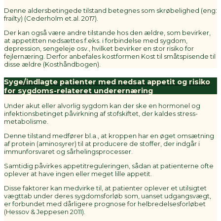
Denne aldersbetingede tilstand betegnes som skrøbelighed (eng:
frailty) (Cederholm et.al. 2017).
Der kan også være andre tilstande hos den ældre, som bevirker,
at appetitten nedsættes f.eks. i forbindelse med sygdom,
depression, sengeleje osv., hvilket bevirker en stor risiko for
fejlernæring. Derfor anbefales kostformen Kost til småtspisende til
disse ældre (Kosthåndbogen).
Syge/indlagte patienter med nedsat appetit og risiko
for sygdoms-relateret underernæring
Under akut eller alvorlig sygdom kan der ske en hormonel og
infektionsbetinget påvirkning af stofskiftet, der kaldes stress-
metabolisme.
Denne tilstand medfører bl.a., at kroppen har en øget omsætning
af protein (aminosyrer) til at producere de stoffer, der indgår i
immunforsvaret og sårhelingsprocesser.
Samtidig påvirkes appetitreguleringen, sådan at patienterne ofte
oplever at have ingen eller meget lille appetit.
Disse faktorer kan medvirke til, at patienter oplever et utilsigtet
vægttab under deres sygdomsforløb som, uanset udgangsvægt,
er forbundet med dårligere prognose for helbredelsesforløbet
(Hessov & Jeppesen 2011).