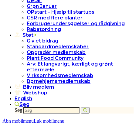
Detail
Grøn Januar
OPstart – Hjælp til startups
CSR med flere planter
Forbrugerundersøgelser og rådgivning
Rabatordning
Støt
Giv et bidrag
Standardmedlemskaber
Opgradér medlemskab
Plant Food Community
Arv: Et langvarigt, kærligt og grønt
eftermæle
Virksomhedsmedlemskab
Børnehjemsmedlemskab
Bliv medlem
Webshop
English
Søg
Søg
Åbn mobilmenu
Luk mobilmenu