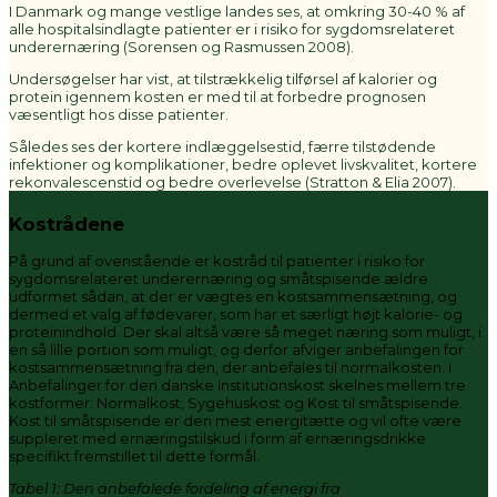
I Danmark og mange vestlige landes ses, at omkring 30-40 % af
alle hospitalsindlagte patienter er i risiko for sygdomsrelateret
underernæring (Sorensen og Rasmussen 2008).
Undersøgelser har vist, at tilstrækkelig tilførsel af kalorier og
protein igennem kosten er med til at forbedre prognosen
væsentligt hos disse patienter.
Således ses der kortere indlæggelsestid, færre tilstødende
infektioner og komplikationer, bedre oplevet livskvalitet, kortere
rekonvalescenstid og bedre overlevelse (Stratton & Elia 2007).
Kostrådene
På grund af ovenstående er kostråd til patienter i risiko for
sygdomsrelateret underernæring og småtspisende ældre
udformet sådan, at der er vægtes en kostsammensætning, og
dermed et valg af fødevarer, som har et særligt højt kalorie- og
proteinindhold. Der skal altså være så meget næring som muligt, i
en så lille portion som muligt, og derfor afviger anbefalingen for
kostsammensætning fra den, der anbefales til normalkosten. I
Anbefalinger for den danske institutionskost skelnes mellem tre
kostformer: Normalkost, Sygehuskost og Kost til småtspisende.
Kost til småtspisende er den mest energitætte og vil ofte være
suppleret med ernæringstilskud i form af ernæringsdrikke
specifikt fremstillet til dette formål.
Tabel 1: Den anbefalede fordeling af energi fra