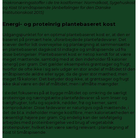
makronæringsstoffer i de tre kostformer: Normalkost, Sygehuskost
og Kost til småtspisende (Anbefalinger for den Danske
Institutionskost 2015)
Energi- og proteinrig plantebaseret kost
Udgangspunktet for en optimal plantebaseret kost er, at den er
baseret på primært hele, uforarbejdede plantefødevarer. Det
kræver derfor lidt overvejelse og planlægning at sammensætte
en plantebaseret dagskost til indlagte og småtspisende ud fra
disse betingelser. Plantebaseret kost er netop kendt for at være
meget mættende, samtidig med at den indeholder få kalorier
(energi) per gram. Det gælder eksempelvis grøntsager og frugt,
hvorfor de ofte ikke i sig selv udgør en stor andel af måltidet til den
småtspisende ældre eller syge, da de giver stor mæthed, men
meget få kalorier. Det betyder dog ikke, at grøntsager og frugt
ikke skal være en del af måltidet, men i afmålte mængder.
I stedet fokuseres på at bygge måltidet op omkring de særligt
proteinrige og næringstætte plantefødevarer så som linser og
bælgfrugter, tofu og sojadrik, nødder, frø og kerner, samt
kornprodukter. Disse fødevarer er naturligvis også mættende, i
det de bl.a. indeholder mange kostfibre, men kalorietætheden er
væsentligt højere per gram. Og endelig kan der selvfølgelig
arbejdes med proteinberigelse ved brug af vegetabilsk
proteinpulver, hvilket kan være særlig relevant i planlægning af
Kost til Småtspisende.