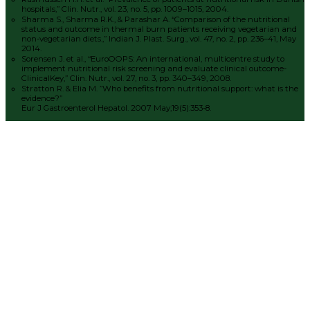
hospitals,” Clin. Nutr., vol. 23, no. 5, pp. 1009–1015, 2004.
Sharma S., Sharma R.K., & Parashar A. “Comparison of the nutritional
status and outcome in thermal burn patients receiving vegetarian and
non-vegetarian diets.,” Indian J. Plast. Surg., vol. 47, no. 2, pp. 236–41, May
2014.
Sorensen J. et al., “EuroOOPS: An international, multicentre study to
implement nutritional risk screening and evaluate clinical outcome-
ClinicalKey,” Clin. Nutr., vol. 27, no. 3, pp. 340–349, 2008.
Stratton R. & Elia M. ”Who benefits from nutritional support: what is the
evidence?”
Eur J Gastroenterol Hepatol. 2007 May;19(5):353-8.
Støt os