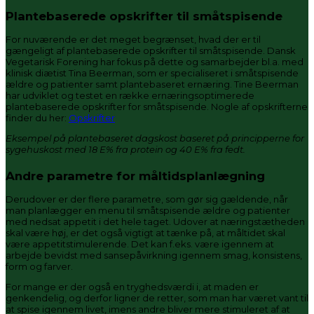
Plantebaserede opskrifter til småtspisende
For nuværende er det meget begrænset, hvad der er til
gængeligt af plantebaserede opskrifter til småtspisende. Dansk
Vegetarisk Forening har fokus på dette og samarbejder bl.a. med
klinisk diætist Tina Beerman, som er specialiseret i småtspisende
ældre og patienter samt plantebaseret ernæring. Tine Beerman
har udviklet og testet en række ernæringsoptimerede
plantebaserede opskrifter for småtspisende. Nogle af opskrifterne
finder du her:
Opskrifter
Eksempel på plantebaseret dagskost baseret på principperne for
sygehuskost med 18 E% fra protein og 40 E% fra fedt.
Andre parametre for måltidsplanlægning
Derudover er der flere parametre, som gør sig gældende, når
man planlægger en menu til småtspisende ældre og patienter
med nedsat appetit i det hele taget. Udover at næringstætheden
skal være høj, er det også vigtigt at tænke på, at måltidet skal
være appetitstimulerende. Det kan f.eks. være igennem at
arbejde bevidst med sansepåvirkning igennem smag, konsistens,
form og farver.
For mange er der også en tryghedsværdi i, at maden er
genkendelig, og derfor ligner de retter, som man har været vant til
at spise igennem livet, imens andre bliver mere stimuleret af at