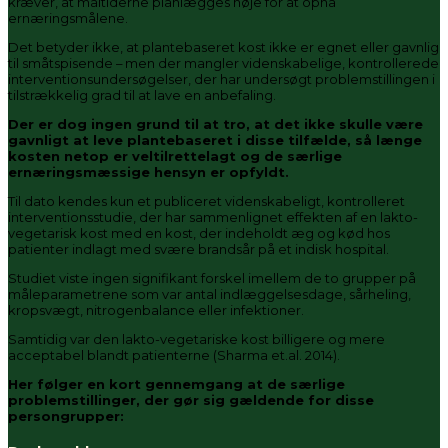
kræver, at måltiderne planlægges nøje for at opnå
ernæringsmålene.
Det betyder ikke, at plantebaseret kost ikke er egnet eller gavnlig
til småtspisende – men der mangler videnskabelige, kontrollerede
interventionsundersøgelser, der har undersøgt problemstillingen i
tilstrækkelig grad til at lave en anbefaling.
Der er dog ingen grund til at tro, at det ikke skulle være
gavnligt at leve plantebaseret i disse tilfælde, så længe
kosten netop er veltilrettelagt og de særlige
ernæringsmæssige hensyn er opfyldt.
Til dato kendes kun et publiceret videnskabeligt, kontrolleret
interventionsstudie, der har sammenlignet effekten af en lakto-
vegetarisk kost med en kost, der indeholdt æg og kød hos
patienter indlagt med svære brandsår på et indisk hospital.
Studiet viste ingen signifikant forskel imellem de to grupper på
måleparametrene som var antal indlæggelsesdage, sårheling,
kropsvægt, nitrogenbalance eller infektioner.
Samtidig var den lakto-vegetariske kost billigere og mere
acceptabel blandt patienterne (Sharma et.al. 2014).
Her følger en kort gennemgang at de særlige
problemstillinger, der gør sig gældende for disse
persongrupper: