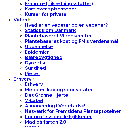
E-numre (Tilsætningsstoffer)
Kort over spisesteder
Kurser for private
Viden
Hvad er en vegetar og en veganer?
Statistik om Danmark
Plantebaseret Videnscenter
Plantebaseret kost og FN’s verdensmål
Uddannelse
Epidemier
Bæredygtighed
Dyreetik
Sundhed
Pjecer
Erhverv
Erhverv
Medlemskab og sponsorater
Det Grønne Hjerte
V-Label
Annoncering i Vegetarisk!
Netværk for Fremtidens Planteproteiner
For professionelle køkkener
Mad på farten 2.0