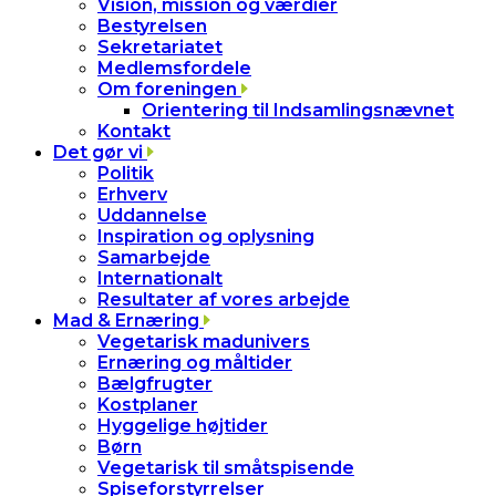
Vision, mission og værdier
Bestyrelsen
Sekretariatet
Medlemsfordele
Om foreningen
Orientering til Indsamlingsnævnet
Kontakt
Det gør vi
Politik
Erhverv
Uddannelse
Inspiration og oplysning
Samarbejde
Internationalt
Resultater af vores arbejde
Mad & Ernæring
Vegetarisk madunivers
Ernæring og måltider
Bælgfrugter
Kostplaner
Hyggelige højtider
Børn
Vegetarisk til småtspisende
Spiseforstyrrelser