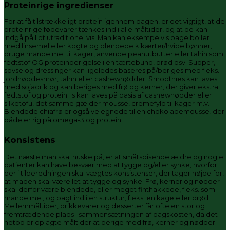
Proteinrige ingredienser
For at få tilstrækkeligt protein igennem dagen, er det vigtigt, at de
proteinrige fødevarer tænkes ind i alle måltider, og at de kan
indgå på lidt utraditionel vis. Man kan eksempelvis bage boller
med linsemel eller kogte og blendede kikærter/hvide bønner,
bruge mandelmel til kager, anvende peanutbutter eller tahin som
fedtstof OG proteinberigelse i en tærtebund, brød osv. Supper,
sovse og dressinger kan ligeledes baseres på/beriges med f.eks.
jordnøddesmør, tahin eller cashewnødder. Smoothies kan laves
med sojadrik og kan beriges med frø og kerner, der giver ekstra
fedtstof og protein. Is kan laves på basis af cashewnødder eller
silketofu, det samme gælder mousse, cremefyld til kager m.v.
Blendede chiafrø er også velegnede til en chokolademousse, der
både er rig på omega-3 og protein.
Konsistens
Det næste man skal huske på, er at småtspisende ældre og nogle
patienter kan have besvær med at tygge og/eller synke, hvorfor
der i tilberedningen skal vægtes konsistenser, der tager højde for,
at maden skal være let at tygge og synke. Frø, kerner og nødder
skal derfor være blendede, eller meget finthakkede, f.eks. som
mandelmel, og bagt ind i en struktur, f.eks. en kage eller brød.
Mellemmåltider, drikkevarer og desserter får ofte en stor og
fremtrædende plads i sammensætningen af dagskosten, da det
netop er oplagte måltider at berige med frø, kerner og nødder.