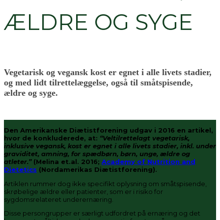
ÆLDRE OG SYGE
Vegetarisk og vegansk kost er egnet i alle livets stadier,
og med lidt tilrettelæggelse, også til småtspisende,
ældre og syge.
Den Amerikanske Diætistforening udgav i 2016 en artikel,
hvor de konkluderede, at:
“Veltilrettelagt vegetarisk,
inklusive vegansk, kost er egnet i alle livets stadier, inkl. under
graviditet, amning, for spædbørn, børn, unge, ældre og
atleter.”
(Melina et.al. 2016;
Academy of Nutrition and
Dietetics
(Nordamerikas Diætistforening).
Artiklen rummer dog ikke specifikt oplysning om småtspisende,
skrøbelige ældre eller patienter, som er i risiko for
sygdomsrelateret underernæring.
Disse persongrupper er særligt udfordret på ernæring og det