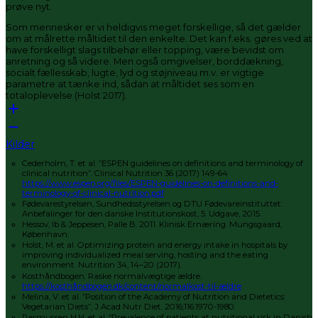
prøve nyt.
Som mennesker er vi heldigvis meget forskellige, så det gælder
om at målrette måltidet til den enkelte. Det kan f.eks. gøres ved at
have forskelligt slags tilbehør eller topping, være bevidst om
anretning og så videre. Men også omgivelser, borddækning,
socialt fællesskab, lugte, lyd og støjniveau m.v. er vigtige
parametre at tænke ind, sådan at måltidet ses som en
totaloplevelse (Holst 2017).
Kilder
Cederholm, T. et al. ”ESPEN guidelines on definitions and terminology of
clinical nutrition”. Clinical Nutrition 36 (2017) 149-64
https://www.espen.org/files/ESPEN-guidelines-on-definitions-and-
terminology-of-clinical-nutrition.pdf
Fødevarestyrelsen, Sundhedsstyrelsen og DTU Fødevareinstituttet:
Anbefalinger for den danske Institutionskost, 5. Udgave, 2015.
Hessov, Ib & Jeppesen, Palle B. 2011. Klinisk Ernæring. Mungsgaard,
København.
Holst, M. et al. Optimizing protein and energy intake in hospitals by
improving individualized meal serving, hosting and the eating
environment. Nutrition 34, 14–20 (2017).
Kosthåndbogen. Raske normalvægtige ældre.
https://kosthåndbogen.dk/content/normalkost-til-ældre
Melina, V. et al. ”Position of the Academy of Nutrition and Dietetics:
Vegetarian Diets”, J Acad Nutr Diet. 2016;116:1970-1980.
Rasmussen H.H. et al. “Prevalence of patients at nutritional risk in Danish