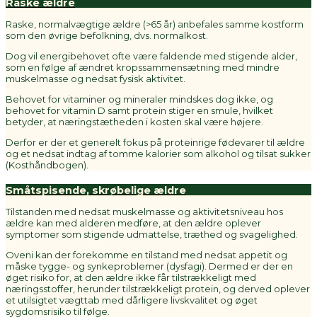
Raske ældre
Raske, normalvægtige ældre (>65 år) anbefales samme kostform
som den øvrige befolkning, dvs. normalkost.
Dog vil energibehovet ofte være faldende med stigende alder,
som en følge af ændret kropssammensætning med mindre
muskelmasse og nedsat fysisk aktivitet.
Behovet for vitaminer og mineraler mindskes dog ikke, og
behovet for vitamin D samt protein stiger en smule, hvilket
betyder, at næringstætheden i kosten skal være højere.
Derfor er der et generelt fokus på proteinrige fødevarer til ældre
og et nedsat indtag af tomme kalorier som alkohol og tilsat sukker
(Kosthåndbogen).
Småtspisende, skrøbelige ældre
Tilstanden med nedsat muskelmasse og aktivitetsniveau hos
ældre kan med alderen medføre, at den ældre oplever
symptomer som stigende udmattelse, træthed og svagelighed.
Oveni kan der forekomme en tilstand med nedsat appetit og
måske tygge- og synkeproblemer (dysfagi). Dermed er der en
øget risiko for, at den ældre ikke får tilstrækkeligt med
næringsstoffer, herunder tilstrækkeligt protein, og derved oplever
et utilsigtet vægttab med dårligere livskvalitet og øget
sygdomsrisiko til følge.