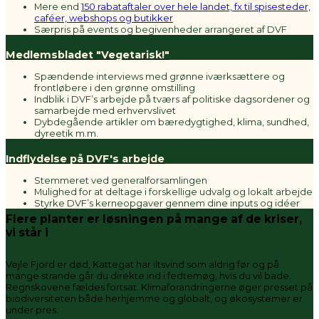
Mere end
150 rabataftaler over hele landet, fx til spisesteder,
caféer, webshops og butikker
Særpris på events og begivenheder arrangeret af DVF
Medlemsbladet "Vegetarisk!"
Spændende interviews med grønne iværksættere og
frontløbere i den grønne omstilling
Indblik i DVF’s arbejde på tværs af politiske dagsordener og
samarbejde med erhvervslivet
Dybdegående artikler om bæredygtighed, klima, sundhed,
dyreetik m.m.
Indflydelse på DVF's arbejde
Stemmeret ved generalforsamlingen
Mulighed for at deltage i forskellige udvalg og lokalt arbejde
Styrke DVF’s kerneopgaver gennem dine inputs og idéer
Flere planter er løsningen på mange af de kriser,
vi står i
Vejle Fjord er død, Kattegat har iltsvind som aldrig før og på
mange strande går du direkte ind i fedtemøg, hvis du vil bade.
Regnskovene fældes fortsat. Klimaforandringerne øger presset på
biodiversiteten både herhjemme og globalt, og økosystemer er
under pres.