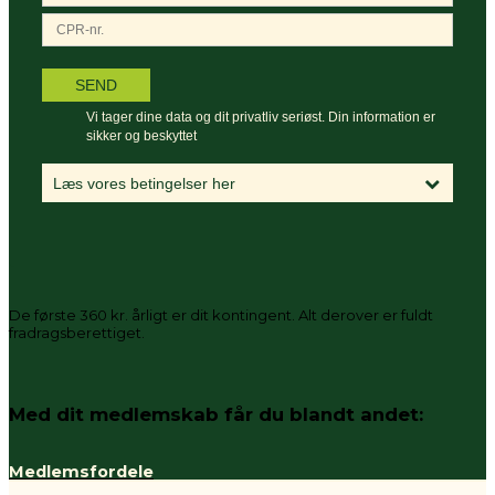
De første 360 kr. årligt er dit kontingent. Alt derover er fuldt
fradragsberettiget.
Med dit medlemskab får du blandt andet:
Medlemsfordele