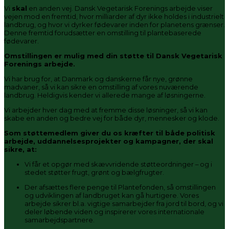
Vi
skal
en anden vej. Dansk Vegetarisk Forenings arbejde viser
vejen mod en fremtid, hvor milliarder af dyr ikke holdes i industrielt
landbrug, og hvor vi dyrker fødevarer inden for planetens grænser.
Denne fremtid forudsætter en omstilling til plantebaserede
fødevarer.
Omstillingen er mulig med din støtte til Dansk Vegetarisk
Forenings arbejde.
Vi har brug for, at Danmark og danskerne får nye, grønne
madvaner, så vi kan sikre en omstilling af vores nuværende
landbrug. Heldigvis kender vi allerede mange af løsningerne.
Vi arbejder hver dag med at fremme disse løsninger, så vi kan
skabe en anden og bedre vej for både dyr, mennesker og klode.
Som støttemedlem giver du os kræfter til både politisk
arbejde, uddannelsesprojekter og kampagner, der
skal
sikre, at:
Vi får et opgør med skævvridende støtteordninger – og i
stedet støtter frugt, grønt og bælgfrugter.
Der afsættes flere penge til Plantefonden, så omstillingen
og udviklingen af landbruget kan gå hurtigere. Vores
arbejde sikrer bl.a. vigtige samarbejder fra jord til bord, og vi
deler løbende viden og inspirerer vores internationale
samarbejdspartnere.