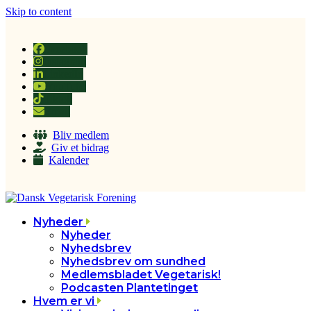
Skip to content
Facebook
Instagram
LinkedIn
YouTube
Tiktok
Email
Bliv medlem
Giv et bidrag
Kalender
Nyheder
Nyheder
Nyhedsbrev
Nyhedsbrev om sundhed
Medlemsbladet Vegetarisk!
Podcasten Plantetinget
Hvem er vi