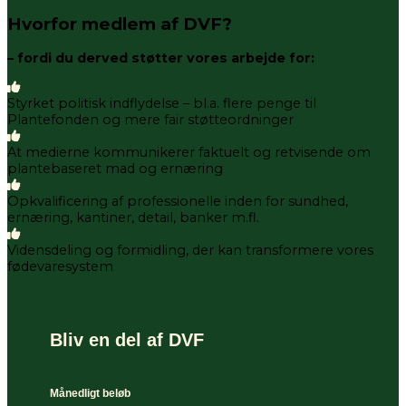
Hvorfor medlem af DVF?
– fordi du derved støtter vores arbejde for:
Styrket politisk indflydelse – bl.a. flere penge til
Plantefonden og mere fair støtteordninger
At medierne kommunikerer faktuelt og retvisende om
plantebaseret mad og ernæring
Opkvalificering af professionelle inden for sundhed,
ernæring, kantiner, detail, banker m.fl.
Vidensdeling og formidling, der kan transformere vores
fødevaresystem