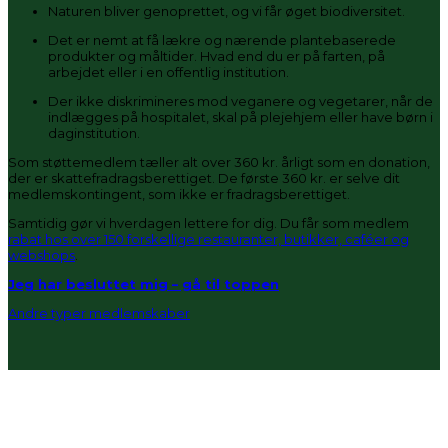
Naturen bliver genoprettet, og vi får øget biodiversitet.
Det er nemt at få lækre og nærende plantebaserede
produkter og måltider. Hvad end du er på farten, på
arbejdet eller i en offentlig institution.
Der ikke diskrimineres mod veganere og vegetarer, når de
indlægges på hospitalet, skal på plejehjem eller have børn i
daginstitution.
Som støttemedlem tæller alt over 360 kr. årligt som en donation,
der er skattefradragsberettiget. De første 360 kr. er selve dit
medlemskontingent, som ikke er fradragsberettiget.
Samtidig gør vi hverdagen lettere for dig. Du får som medlem
rabat hos over 150 forskellige restauranter, butikker, caféer og
webshops
.
Jeg har besluttet mig – gå til toppen
Andre typer medlemskaber