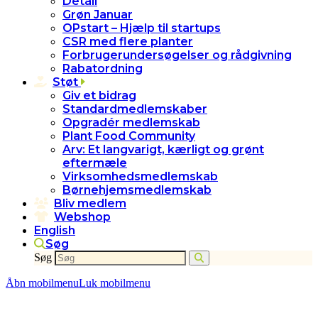
Detail
Grøn Januar
OPstart – Hjælp til startups
CSR med flere planter
Forbrugerundersøgelser og rådgivning
Rabatordning
Støt
Giv et bidrag
Standardmedlemskaber
Opgradér medlemskab
Plant Food Community
Arv: Et langvarigt, kærligt og grønt
eftermæle
Virksomhedsmedlemskab
Børnehjemsmedlemskab
Bliv medlem
Webshop
English
Søg
Søg
Åbn mobilmenu
Luk mobilmenu