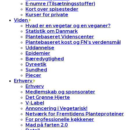
E-numre (Tilsætningsstoffer)
Kort over spisesteder
Kurser for private
Viden
Hvad er en vegetar og en veganer?
Statistik om Danmark
Plantebaseret Videnscenter
Plantebaseret kost og FN’s verdensmål
Uddannelse
Epidemier
Bæredygtighed
Dyreetik
Sundhed
Pjecer
Erhverv
Erhverv
Medlemskab og sponsorater
Det Grønne Hjerte
V-Label
Annoncering i Vegetarisk!
Netværk for Fremtidens Planteproteiner
For professionelle køkkener
Mad på farten 2.0