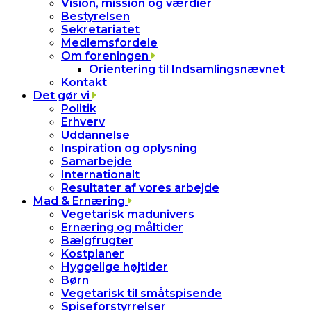
Vision, mission og værdier
Bestyrelsen
Sekretariatet
Medlemsfordele
Om foreningen
Orientering til Indsamlingsnævnet
Kontakt
Det gør vi
Politik
Erhverv
Uddannelse
Inspiration og oplysning
Samarbejde
Internationalt
Resultater af vores arbejde
Mad & Ernæring
Vegetarisk madunivers
Ernæring og måltider
Bælgfrugter
Kostplaner
Hyggelige højtider
Børn
Vegetarisk til småtspisende
Spiseforstyrrelser