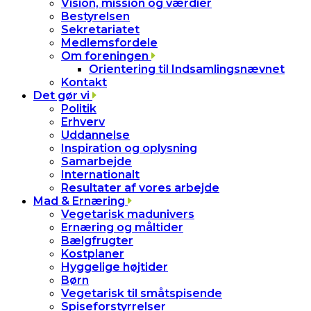
Vision, mission og værdier
Bestyrelsen
Sekretariatet
Medlemsfordele
Om foreningen
Orientering til Indsamlingsnævnet
Kontakt
Det gør vi
Politik
Erhverv
Uddannelse
Inspiration og oplysning
Samarbejde
Internationalt
Resultater af vores arbejde
Mad & Ernæring
Vegetarisk madunivers
Ernæring og måltider
Bælgfrugter
Kostplaner
Hyggelige højtider
Børn
Vegetarisk til småtspisende
Spiseforstyrrelser