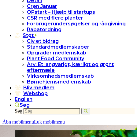
Detail
Grøn Januar
OPstart – Hjælp til startups
CSR med flere planter
Forbrugerundersøgelser og rådgivning
Rabatordning
Støt
Giv et bidrag
Standardmedlemskaber
Opgradér medlemskab
Plant Food Community
Arv: Et langvarigt, kærligt og grønt
eftermæle
Virksomhedsmedlemskab
Børnehjemsmedlemskab
Bliv medlem
Webshop
English
Søg
Søg
Åbn mobilmenu
Luk mobilmenu