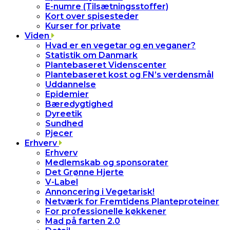
E-numre (Tilsætningsstoffer)
Kort over spisesteder
Kurser for private
Viden
Hvad er en vegetar og en veganer?
Statistik om Danmark
Plantebaseret Videnscenter
Plantebaseret kost og FN’s verdensmål
Uddannelse
Epidemier
Bæredygtighed
Dyreetik
Sundhed
Pjecer
Erhverv
Erhverv
Medlemskab og sponsorater
Det Grønne Hjerte
V-Label
Annoncering i Vegetarisk!
Netværk for Fremtidens Planteproteiner
For professionelle køkkener
Mad på farten 2.0