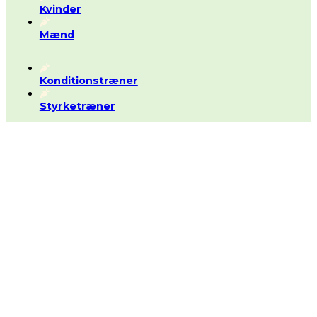
Kvinder
Mænd
Konditionstræner
Styrketræner
Støt os