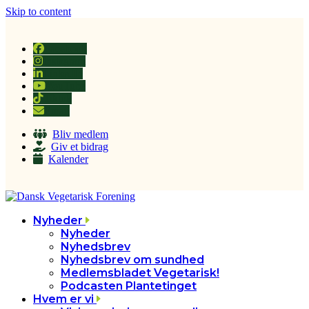
Skip to content
Facebook
Instagram
LinkedIn
YouTube
Tiktok
Email
Bliv medlem
Giv et bidrag
Kalender
Nyheder
Nyheder
Nyhedsbrev
Nyhedsbrev om sundhed
Medlemsbladet Vegetarisk!
Podcasten Plantetinget
Hvem er vi