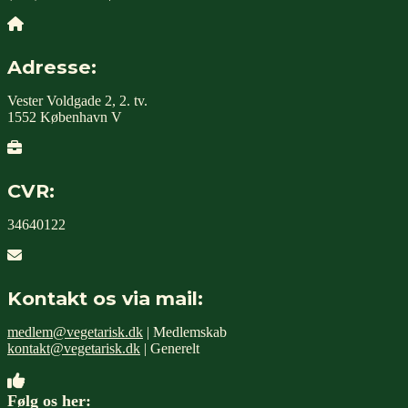
Adresse:
Vester Voldgade 2, 2. tv.
1552 København V
CVR:
34640122
Kontakt os via mail:
medlem@vegetarisk.dk
| Medlemskab
kontakt@vegetarisk.dk
| Generelt
Følg os her: