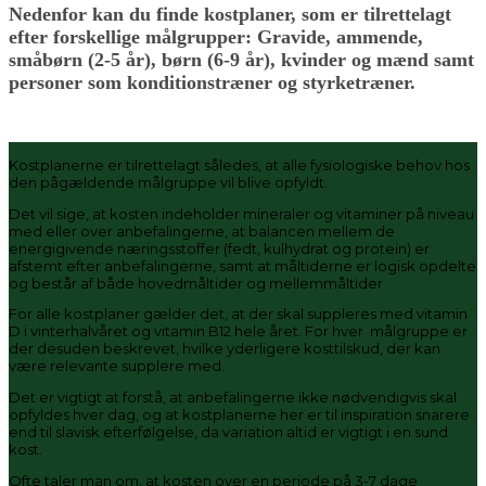
Nedenfor kan du finde kostplaner, som er tilrettelagt
efter forskellige målgrupper: Gravide, ammende,
småbørn (2-5 år), børn (6-9 år), kvinder og mænd samt
personer som konditionstræner og styrketræner.
Kostplanerne er tilrettelagt således, at alle fysiologiske behov hos
den pågældende målgruppe vil blive opfyldt.
Det vil sige, at kosten indeholder mineraler og vitaminer på niveau
med eller over anbefalingerne, at balancen mellem de
energigivende næringsstoffer (fedt, kulhydrat og protein) er
afstemt efter anbefalingerne, samt at måltiderne er logisk opdelte
og består af både hovedmåltider og mellemmåltider.
For alle kostplaner gælder det, at der skal suppleres med vitamin
D i vinterhalvåret og vitamin B12 hele året. For hver målgruppe er
der desuden beskrevet, hvilke yderligere kosttilskud, der kan
være relevante supplere med.
Det er vigtigt at forstå, at anbefalingerne ikke nødvendigvis skal
opfyldes hver dag, og at kostplanerne her er til inspiration snarere
end til slavisk efterfølgelse, da variation altid er vigtigt i en sund
kost.
Ofte taler man om, at kosten over en periode på 3-7 dage