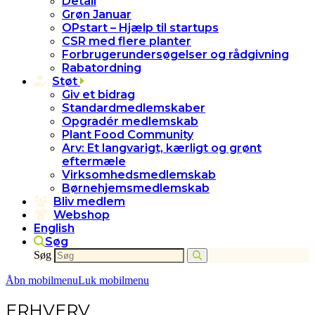
Detail
Grøn Januar
OPstart – Hjælp til startups
CSR med flere planter
Forbrugerundersøgelser og rådgivning
Rabatordning
Støt
Giv et bidrag
Standardmedlemskaber
Opgradér medlemskab
Plant Food Community
Arv: Et langvarigt, kærligt og grønt
eftermæle
Virksomhedsmedlemskab
Børnehjemsmedlemskab
Bliv medlem
Webshop
English
Søg
Søg
Åbn mobilmenu
Luk mobilmenu
ERHVERV