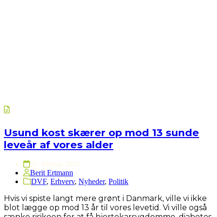
Usund kost skærer op mod 13 sunde
leveår af vores alder
11. februar 2022
Berit Ertmann
DVF
,
Erhverv
,
Nyheder
,
Politik
Hvis vi spiste langt mere grønt i Danmark, ville vi ikke
blot lægge op mod 13 år til vores levetid. Vi ville også
sænke risikoen for at få hjertekarsygdomme, diabetes