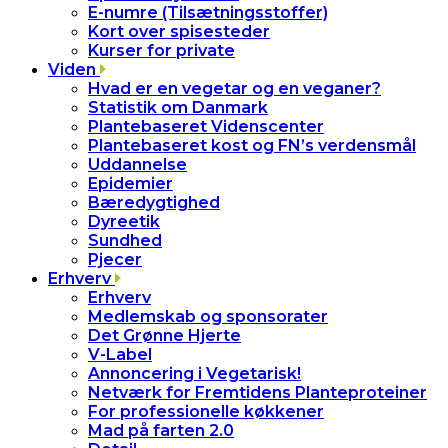
E-numre (Tilsætningsstoffer)
Kort over spisesteder
Kurser for private
Viden
Hvad er en vegetar og en veganer?
Statistik om Danmark
Plantebaseret Videnscenter
Plantebaseret kost og FN’s verdensmål
Uddannelse
Epidemier
Bæredygtighed
Dyreetik
Sundhed
Pjecer
Erhverv
Erhverv
Medlemskab og sponsorater
Det Grønne Hjerte
V-Label
Annoncering i Vegetarisk!
Netværk for Fremtidens Planteproteiner
For professionelle køkkener
Mad på farten 2.0