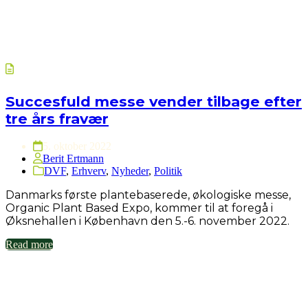
Succesfuld messe vender tilbage efter
tre års fravær
5. oktober 2022
Berit Ertmann
DVF
,
Erhverv
,
Nyheder
,
Politik
Danmarks første plantebaserede, økologiske messe,
Organic Plant Based Expo, kommer til at foregå i
Øksnehallen i København den 5.-6. november 2022.
Read more