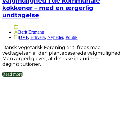
valgmulighed i de kommunale
køkkener – med en ærgerlig
undtagelse
3. juni 2022
Berit Ertmann
DVF
,
Erhverv
,
Nyheder
,
Politik
Dansk Vegetarisk Forening er tilfreds med
vedtagelsen af den plantebaserede valgmulighed.
Men ærgerlig over, at det ikke inkluderer
daginstitutioner.
Read more