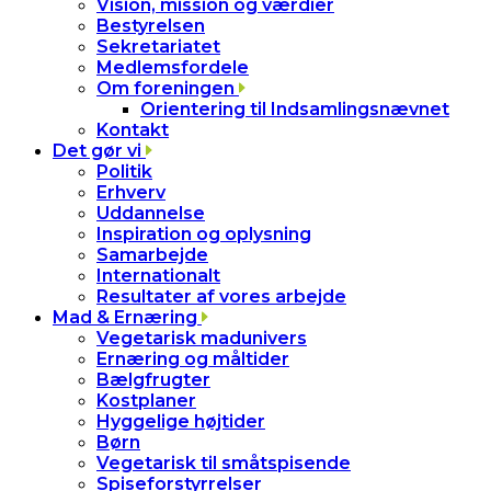
Vision, mission og værdier
Bestyrelsen
Sekretariatet
Medlemsfordele
Om foreningen
Orientering til Indsamlingsnævnet
Kontakt
Det gør vi
Politik
Erhverv
Uddannelse
Inspiration og oplysning
Samarbejde
Internationalt
Resultater af vores arbejde
Mad & Ernæring
Vegetarisk madunivers
Ernæring og måltider
Bælgfrugter
Kostplaner
Hyggelige højtider
Børn
Vegetarisk til småtspisende
Spiseforstyrrelser