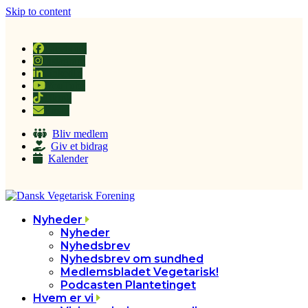
Skip to content
Facebook
Instagram
LinkedIn
YouTube
Tiktok
Email
Bliv medlem
Giv et bidrag
Kalender
Nyheder
Nyheder
Nyhedsbrev
Nyhedsbrev om sundhed
Medlemsbladet Vegetarisk!
Podcasten Plantetinget
Hvem er vi