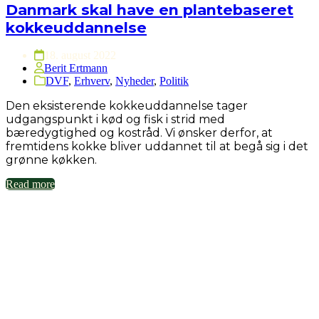
Danmark skal have en plantebaseret
kokkeuddannelse
18. august 2022
Berit Ertmann
DVF
,
Erhverv
,
Nyheder
,
Politik
Den eksisterende kokkeuddannelse tager
udgangspunkt i kød og fisk i strid med
bæredygtighed og kostråd. Vi ønsker derfor, at
fremtidens kokke bliver uddannet til at begå sig i det
grønne køkken.
Read more