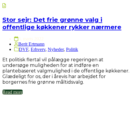
Stor sejr: Det frie grønne valg i
offentlige køkkener rykker nærmere
3. marts 2022
Berit Ertmann
DVF
,
Erhverv
,
Nyheder
,
Politik
Et politisk flertal vil pålægge regeringen at
undersøge muligheden for at indføre en
plantebaseret valgmulighed i de offentlige køkkener.
Glædeligt for os, der i årevis har arbejdet for
borgernes frie grønne måltidsvalg.
Read more