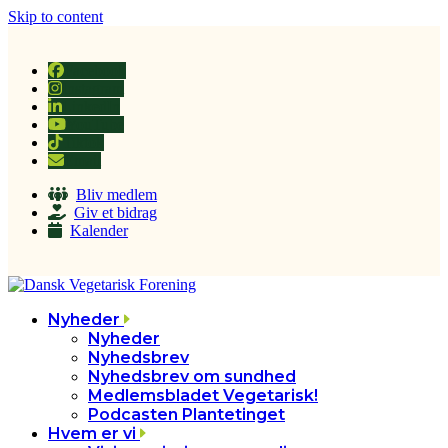
Skip to content
Facebook
Instagram
LinkedIn
YouTube
Tiktok
Email
Bliv medlem
Giv et bidrag
Kalender
Nyheder
Nyheder
Nyhedsbrev
Nyhedsbrev om sundhed
Medlemsbladet Vegetarisk!
Podcasten Plantetinget
Hvem er vi