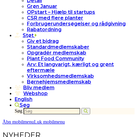
Detail
Grøn Januar
OPstart – Hjælp til startups
CSR med flere planter
Forbrugerundersøgelser og rådgivning
Rabatordning
Støt
Giv et bidrag
Standardmedlemskaber
Opgradér medlemskab
Plant Food Community
Arv: Et langvarigt, kærligt og grønt
eftermæle
Virksomhedsmedlemskab
Børnehjemsmedlemskab
Bliv medlem
Webshop
English
Søg
Søg
Åbn mobilmenu
Luk mobilmenu
NYHEDER