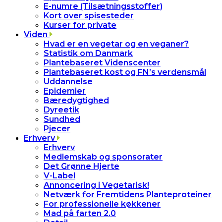
E-numre (Tilsætningsstoffer)
Kort over spisesteder
Kurser for private
Viden
Hvad er en vegetar og en veganer?
Statistik om Danmark
Plantebaseret Videnscenter
Plantebaseret kost og FN’s verdensmål
Uddannelse
Epidemier
Bæredygtighed
Dyreetik
Sundhed
Pjecer
Erhverv
Erhverv
Medlemskab og sponsorater
Det Grønne Hjerte
V-Label
Annoncering i Vegetarisk!
Netværk for Fremtidens Planteproteiner
For professionelle køkkener
Mad på farten 2.0