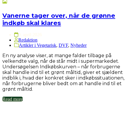
Vanerne tager over, når de grønne
indkøb skal klares
9. april 2026
Redaktion
Artikler i Vegetarisk
,
DVF
,
Nyheder
En ny analyse viser, at mange falder tilbage på
velkendte valg, når de står midt i supermarkedet.
Undersøgelsen Indkøbskurven – når forbrugerne
skal handle ind til et grønt måltid, giver et sjældent
indblik i, hvad der konkret sker i indkøbssituationen,
når forbrugerne bliver bedt om at handle ind til et
grønt måltid.
Read more