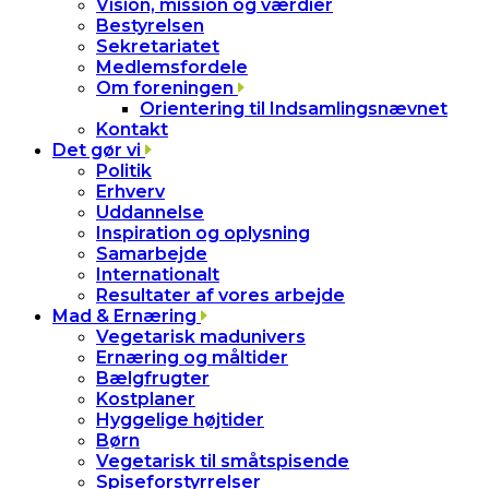
Vision, mission og værdier
Bestyrelsen
Sekretariatet
Medlemsfordele
Om foreningen
Orientering til Indsamlingsnævnet
Kontakt
Det gør vi
Politik
Erhverv
Uddannelse
Inspiration og oplysning
Samarbejde
Internationalt
Resultater af vores arbejde
Mad & Ernæring
Vegetarisk madunivers
Ernæring og måltider
Bælgfrugter
Kostplaner
Hyggelige højtider
Børn
Vegetarisk til småtspisende
Spiseforstyrrelser