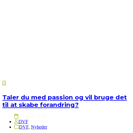
Taler du med passion og vil bruge det
til at skabe forandring?
25. marts 2026
DVF
DVF
,
Nyheder