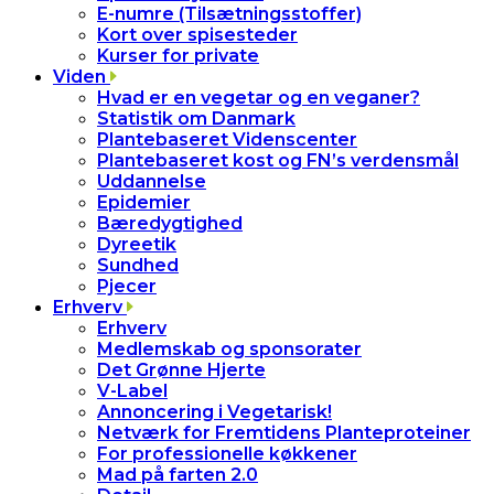
E-numre (Tilsætningsstoffer)
Kort over spisesteder
Kurser for private
Viden
Hvad er en vegetar og en veganer?
Statistik om Danmark
Plantebaseret Videnscenter
Plantebaseret kost og FN’s verdensmål
Uddannelse
Epidemier
Bæredygtighed
Dyreetik
Sundhed
Pjecer
Erhverv
Erhverv
Medlemskab og sponsorater
Det Grønne Hjerte
V-Label
Annoncering i Vegetarisk!
Netværk for Fremtidens Planteproteiner
For professionelle køkkener
Mad på farten 2.0