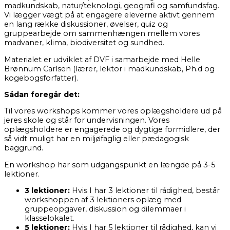
madkundskab, natur/teknologi, geografi og samfundsfag.
Vi lægger vægt på at engagere eleverne aktivt gennem
en lang række diskussioner, øvelser, quiz og
gruppearbejde om sammenhængen mellem vores
madvaner, klima, biodiversitet og sundhed.
Materialet er udviklet af DVF i samarbejde med
Helle
Brønnum Carlsen (lærer, lektor i madkundskab, Ph.d og
kogebogsforfatter).
Sådan foregår det:
Til vores workshops kommer vores oplægsholdere ud på
jeres skole og står for undervisningen. Vores
oplægsholdere er engagerede og dygtige formidlere, der
så vidt muligt har en miljøfaglig eller pædagogisk
baggrund.
En workshop har som udgangspunkt en længde på 3-5
lektioner.
3 lektioner:
Hvis I har 3 lektioner til rådighed, består
workshoppen af 3 lektioners oplæg med
gruppeopgaver, diskussion og dilemmaer i
klasselokalet.
5 lektioner:
Hvis I har 5 lektioner til rådighed, kan vi