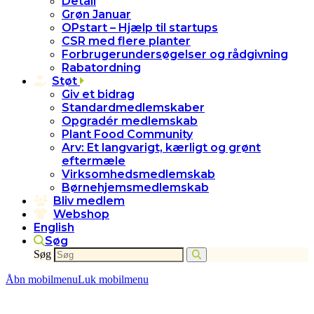
Detail
Grøn Januar
OPstart – Hjælp til startups
CSR med flere planter
Forbrugerundersøgelser og rådgivning
Rabatordning
Støt
Giv et bidrag
Standardmedlemskaber
Opgradér medlemskab
Plant Food Community
Arv: Et langvarigt, kærligt og grønt
eftermæle
Virksomhedsmedlemskab
Børnehjemsmedlemskab
Bliv medlem
Webshop
English
Søg
Søg
Åbn mobilmenu
Luk mobilmenu