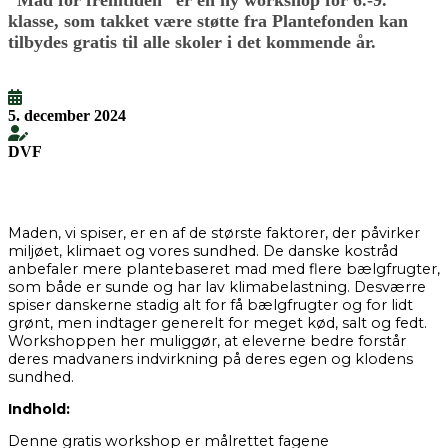
“Mad for fremtiden” er en ny workshop for 6.-9.
klasse, som takket være støtte fra Plantefonden kan
tilbydes gratis til alle skoler i det kommende år.
5. december 2024
DVF
Maden, vi spiser, er en af de største faktorer, der påvirker
miljøet, klimaet og vores sundhed. De danske kostråd
anbefaler mere plantebaseret mad med flere bælgfrugter,
som både er sunde og har lav klimabelastning. Desværre
spiser danskerne stadig alt for få bælgfrugter og for lidt
grønt, men indtager generelt for meget kød, salt og fedt.
Workshoppen her muliggør, at eleverne bedre forstår
deres madvaners indvirkning på deres egen og klodens
sundhed.
Indhold:
Denne gratis workshop er målrettet fagene