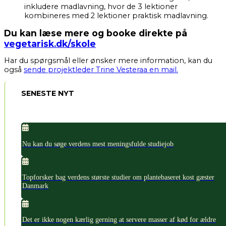
inkludere madlavning, hvor de 3 lektioner
kombineres med 2 lektioner praktisk madlavning.
Du kan læse mere og booke direkte på
vegetarisk.dk/skole
Har du spørgsmål eller ønsker mere information, kan du
også
sende projektleder Trine Vesteraa en mail.
SENESTE NYT
Nu kan du søge verdens mest meningsfulde studiejob
Topforsker bag verdens største studier om plantebaseret kost gæster
Danmark
Det er ikke nogen kærlig gerning at servere masser af kød for ældre