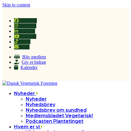
Skip to content
Facebook
Instagram
LinkedIn
YouTube
Tiktok
Email
Bliv medlem
Giv et bidrag
Kalender
Nyheder
Nyheder
Nyhedsbrev
Nyhedsbrev om sundhed
Medlemsbladet Vegetarisk!
Podcasten Plantetinget
Hvem er vi