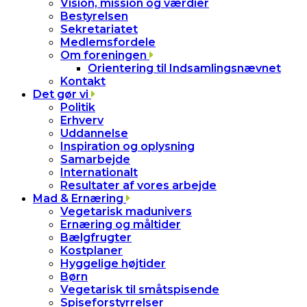
Vision, mission og værdier
Bestyrelsen
Sekretariatet
Medlemsfordele
Om foreningen
Orientering til Indsamlingsnævnet
Kontakt
Det gør vi
Politik
Erhverv
Uddannelse
Inspiration og oplysning
Samarbejde
Internationalt
Resultater af vores arbejde
Mad & Ernæring
Vegetarisk madunivers
Ernæring og måltider
Bælgfrugter
Kostplaner
Hyggelige højtider
Børn
Vegetarisk til småtspisende
Spiseforstyrrelser