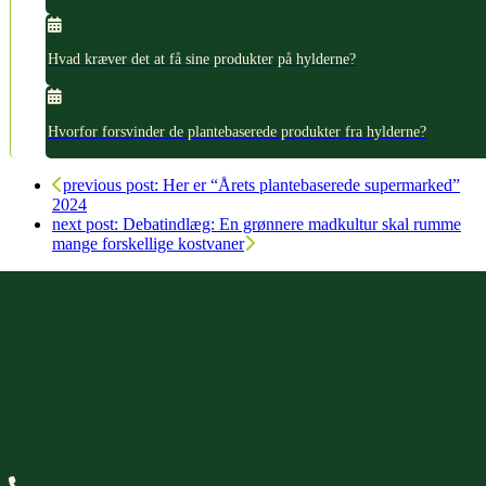
Hvad kræver det at få sine produkter på hylderne?
Hvorfor forsvinder de plantebaserede produkter fra hylderne?
previous post:
Her er “Årets plantebaserede supermarked”
2024
next post:
Debatindlæg: En grønnere madkultur skal rumme
mange forskellige kostvaner