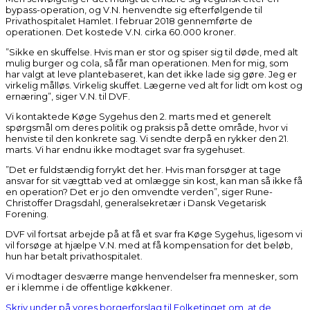
bypass-operation, og V.N. henvendte sig efterfølgende til
Privathospitalet Hamlet. I februar 2018 gennemførte de
operationen. Det kostede V.N. cirka 60.000 kroner.
”Sikke en skuffelse. Hvis man er stor og spiser sig til døde, med alt
mulig burger og cola, så får man operationen. Men for mig, som
har valgt at leve plantebaseret, kan det ikke lade sig gøre. Jeg er
virkelig målløs. Virkelig skuffet. Lægerne ved alt for lidt om kost og
ernæring”, siger V.N. til DVF.
Vi kontaktede Køge Sygehus den 2. marts med et generelt
spørgsmål om deres politik og praksis på dette område, hvor vi
henviste til den konkrete sag. Vi sendte derpå en rykker den 21.
marts. Vi har endnu ikke modtaget svar fra sygehuset.
”Det er fuldstændig forrykt det her. Hvis man forsøger at tage
ansvar for sit vægttab ved at omlægge sin kost, kan man så ikke få
en operation? Det er jo den omvendte verden”, siger Rune-
Christoffer Dragsdahl, generalsekretær i Dansk Vegetarisk
Forening.
DVF vil fortsat arbejde på at få et svar fra Køge Sygehus, ligesom vi
vil forsøge at hjælpe V.N. med at få kompensation for det beløb,
hun har betalt privathospitalet.
Vi modtager desværre mange henvendelser fra mennesker, som
er i klemme i de offentlige køkkener.
Skriv under på vores borgerforslag til Folketinget om, at de