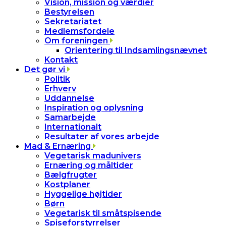
Vision, mission og værdier
Bestyrelsen
Sekretariatet
Medlemsfordele
Om foreningen
Orientering til Indsamlingsnævnet
Kontakt
Det gør vi
Politik
Erhverv
Uddannelse
Inspiration og oplysning
Samarbejde
Internationalt
Resultater af vores arbejde
Mad & Ernæring
Vegetarisk madunivers
Ernæring og måltider
Bælgfrugter
Kostplaner
Hyggelige højtider
Børn
Vegetarisk til småtspisende
Spiseforstyrrelser