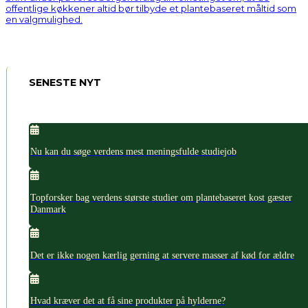
offentlige køkkener altid bør tilbyde et plantebaseret måltid som
en valgmulighed.
SENESTE NYT
Nu kan du søge verdens mest meningsfulde studiejob
Topforsker bag verdens største studier om plantebaseret kost gæster
Danmark
Det er ikke nogen kærlig gerning at servere masser af kød for ældre
Hvad kræver det at få sine produkter på hylderne?