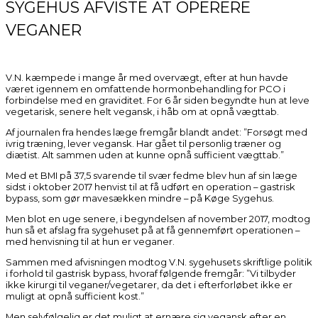
SYGEHUS AFVISTE AT OPERERE
VEGANER
V.N. kæmpede i mange år med overvægt, efter at hun havde
været igennem en omfattende hormonbehandling for PCO i
forbindelse med en graviditet. For 6 år siden begyndte hun at leve
vegetarisk, senere helt vegansk, i håb om at opnå vægttab.
Af journalen fra hendes læge fremgår blandt andet: ”Forsøgt med
ivrig træning, lever vegansk. Har gået til personlig træner og
diætist. Alt sammen uden at kunne opnå sufficient vægttab.”
Med et BMI på 37,5 svarende til svær fedme blev hun af sin læge
sidst i oktober 2017 henvist til at få udført en operation – gastrisk
bypass, som gør mavesækken mindre – på Køge Sygehus.
Men blot en uge senere, i begyndelsen af november 2017, modtog
hun så et afslag fra sygehuset på at få gennemført operationen –
med henvisning til at hun er veganer.
Sammen med afvisningen modtog V.N. sygehusets skriftlige politik
i forhold til gastrisk bypass, hvoraf følgende fremgår: ”Vi tilbyder
ikke kirurgi til veganer/vegetarer, da det i efterforløbet ikke er
muligt at opnå sufficient kost.”
Men selvfølgelig er det muligt at ernære sig vegansk efter en