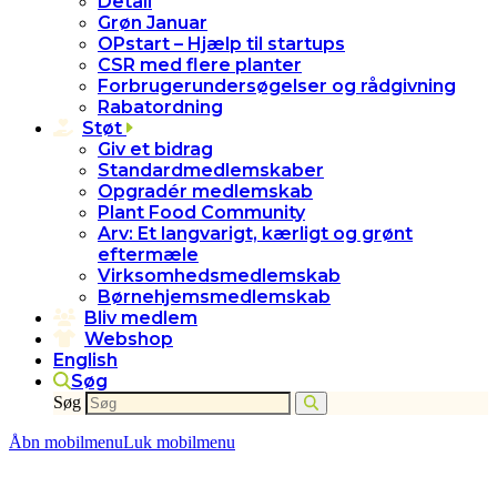
Detail
Grøn Januar
OPstart – Hjælp til startups
CSR med flere planter
Forbrugerundersøgelser og rådgivning
Rabatordning
Støt
Giv et bidrag
Standardmedlemskaber
Opgradér medlemskab
Plant Food Community
Arv: Et langvarigt, kærligt og grønt
eftermæle
Virksomhedsmedlemskab
Børnehjemsmedlemskab
Bliv medlem
Webshop
English
Søg
Søg
Åbn mobilmenu
Luk mobilmenu