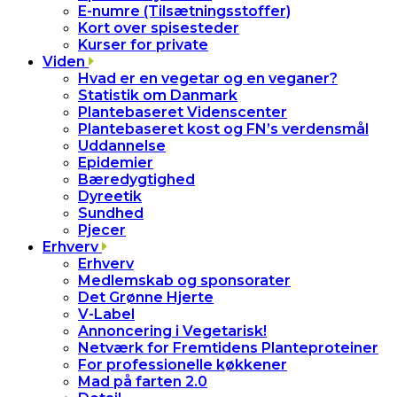
E-numre (Tilsætningsstoffer)
Kort over spisesteder
Kurser for private
Viden
Hvad er en vegetar og en veganer?
Statistik om Danmark
Plantebaseret Videnscenter
Plantebaseret kost og FN’s verdensmål
Uddannelse
Epidemier
Bæredygtighed
Dyreetik
Sundhed
Pjecer
Erhverv
Erhverv
Medlemskab og sponsorater
Det Grønne Hjerte
V-Label
Annoncering i Vegetarisk!
Netværk for Fremtidens Planteproteiner
For professionelle køkkener
Mad på farten 2.0