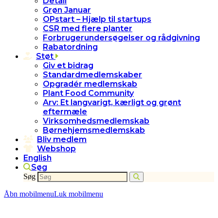
Detail
Grøn Januar
OPstart – Hjælp til startups
CSR med flere planter
Forbrugerundersøgelser og rådgivning
Rabatordning
Støt
Giv et bidrag
Standardmedlemskaber
Opgradér medlemskab
Plant Food Community
Arv: Et langvarigt, kærligt og grønt
eftermæle
Virksomhedsmedlemskab
Børnehjemsmedlemskab
Bliv medlem
Webshop
English
Søg
Søg
Åbn mobilmenu
Luk mobilmenu