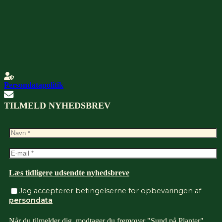
Persondatapolitik
TILMELD NYHEDSBREV
Læs tidligere udsendte nyhedsbreve
Jeg accepterer betingelserne for opbevaringen af
persondata
Når du tilmelder dig, modtager du fremover "Sund på Planter"