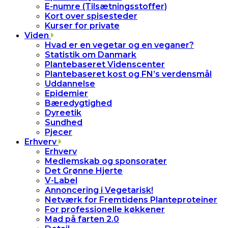
E-numre (Tilsætningsstoffer)
Kort over spisesteder
Kurser for private
Viden
Hvad er en vegetar og en veganer?
Statistik om Danmark
Plantebaseret Videnscenter
Plantebaseret kost og FN’s verdensmål
Uddannelse
Epidemier
Bæredygtighed
Dyreetik
Sundhed
Pjecer
Erhverv
Erhverv
Medlemskab og sponsorater
Det Grønne Hjerte
V-Label
Annoncering i Vegetarisk!
Netværk for Fremtidens Planteproteiner
For professionelle køkkener
Mad på farten 2.0