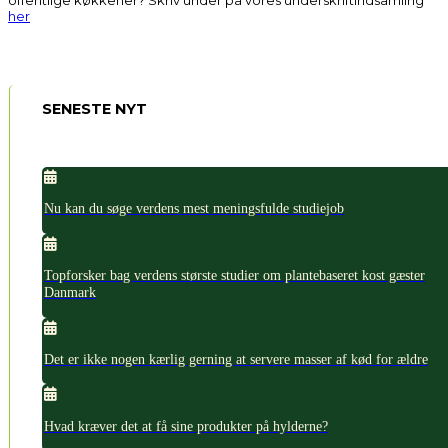
offentlige køkkener? Skriv under på vores underskriftindsamling
her
SENESTE NYT
Nu kan du søge verdens mest meningsfulde studiejob
Topforsker bag verdens største studier om plantebaseret kost gæster
Danmark
Det er ikke nogen kærlig gerning at servere masser af kød for ældre
Hvad kræver det at få sine produkter på hylderne?