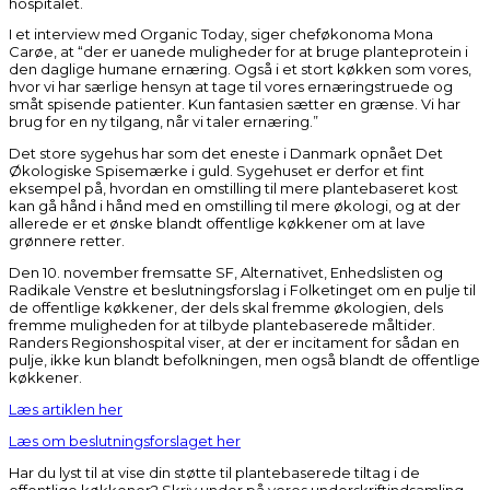
hospitalet.
I et interview med Organic Today, siger cheføkonoma Mona
Carøe, at “der er uanede muligheder for at bruge planteprotein i
den daglige humane ernæring. Også i et stort køkken som vores,
hvor vi har særlige hensyn at tage til vores ernæringstruede og
småt spisende patienter. Kun fantasien sætter en grænse. Vi har
brug for en ny tilgang, når vi taler ernæring.”
Det store sygehus har som det eneste i Danmark opnået Det
Økologiske Spisemærke i guld. Sygehuset er derfor et fint
eksempel på, hvordan en omstilling til mere plantebaseret kost
kan gå hånd i hånd med en omstilling til mere økologi, og at der
allerede er et ønske blandt offentlige køkkener om at lave
grønnere retter.
Den 10. november fremsatte SF, Alternativet, Enhedslisten og
Radikale Venstre et beslutningsforslag i Folketinget om en pulje til
de offentlige køkkener, der dels skal fremme økologien, dels
fremme muligheden for at tilbyde plantebaserede måltider.
Randers Regionshospital viser, at der er incitament for sådan en
pulje, ikke kun blandt befolkningen, men også blandt de offentlige
køkkener.
Læs artiklen her
Læs om beslutningsforslaget her
Har du lyst til at vise din støtte til plantebaserede tiltag i de