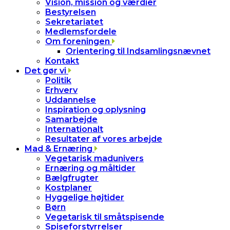
Vision, mission og værdier
Bestyrelsen
Sekretariatet
Medlemsfordele
Om foreningen
Orientering til Indsamlingsnævnet
Kontakt
Det gør vi
Politik
Erhverv
Uddannelse
Inspiration og oplysning
Samarbejde
Internationalt
Resultater af vores arbejde
Mad & Ernæring
Vegetarisk madunivers
Ernæring og måltider
Bælgfrugter
Kostplaner
Hyggelige højtider
Børn
Vegetarisk til småtspisende
Spiseforstyrrelser