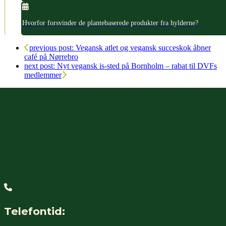
Hvorfor forsvinder de plantebaserede produkter fra hylderne?
previous post:
Vegansk atlet og vegansk succeskok åbner
café på Nørrebro
next post:
Nyt vegansk is-sted på Bornholm – rabat til DVFs
medlemmer
Telefontid: