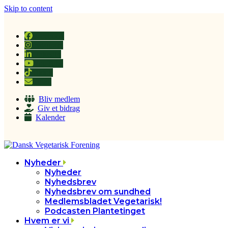
Skip to content
Facebook
Instagram
LinkedIn
YouTube
Tiktok
Email
Bliv medlem
Giv et bidrag
Kalender
Nyheder
Nyheder
Nyhedsbrev
Nyhedsbrev om sundhed
Medlemsbladet Vegetarisk!
Podcasten Plantetinget
Hvem er vi