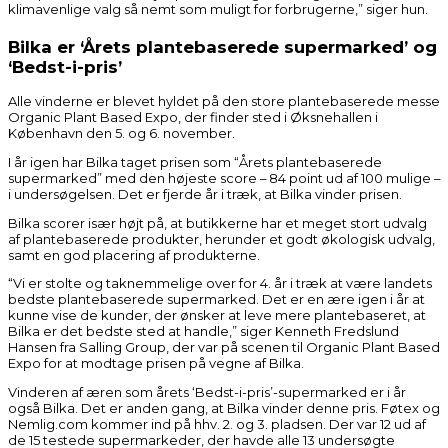
klimavenlige valg så nemt som muligt for forbrugerne,” siger hun.
Bilka er ‘Årets plantebaserede supermarked’ og
‘Bedst-i-pris’
Alle vinderne er blevet hyldet på den store plantebaserede messe
Organic Plant Based Expo, der finder sted i Øksnehallen i
København den 5. og 6. november.
I år igen har Bilka taget prisen som “Årets plantebaserede
supermarked” med den højeste score – 84 point ud af 100 mulige –
i undersøgelsen. Det er fjerde år i træk, at Bilka vinder prisen.
Bilka scorer især højt på, at butikkerne har et meget stort udvalg
af plantebaserede produkter, herunder et godt økologisk udvalg,
samt en god placering af produkterne.
“Vi er stolte og taknemmelige over for 4. år i træk at være landets
bedste plantebaserede supermarked. Det er en ære igen i år at
kunne vise de kunder, der ønsker at leve mere plantebaseret, at
Bilka er det bedste sted at handle,” siger Kenneth Fredslund
Hansen fra Salling Group, der var på scenen til Organic Plant Based
Expo for at modtage prisen på vegne af Bilka.
Vinderen af æren som årets ‘Bedst-i-pris’-supermarked er i år
også Bilka. Det er anden gang, at Bilka vinder denne pris. Føtex og
Nemlig.com kommer ind på hhv. 2. og 3. pladsen. Der var 12 ud af
de 15 testede supermarkeder, der havde alle 13 undersøgte