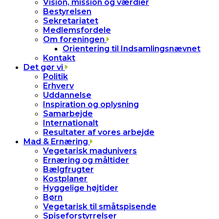
Vision, mission og værdier
Bestyrelsen
Sekretariatet
Medlemsfordele
Om foreningen
Orientering til Indsamlingsnævnet
Kontakt
Det gør vi
Politik
Erhverv
Uddannelse
Inspiration og oplysning
Samarbejde
Internationalt
Resultater af vores arbejde
Mad & Ernæring
Vegetarisk madunivers
Ernæring og måltider
Bælgfrugter
Kostplaner
Hyggelige højtider
Børn
Vegetarisk til småtspisende
Spiseforstyrrelser