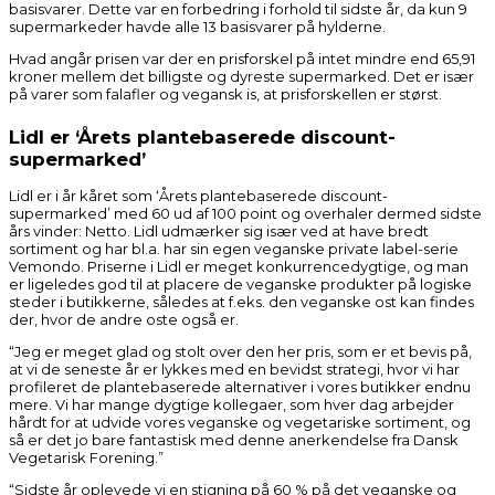
basisvarer. Dette var en forbedring i forhold til sidste år, da kun 9
supermarkeder havde alle 13 basisvarer på hylderne.
Hvad angår prisen var der en prisforskel på intet mindre end 65,91
kroner mellem det billigste og dyreste supermarked. Det er især
på varer som falafler og vegansk is, at prisforskellen er størst.
Lidl er ‘Årets plantebaserede discount-
supermarked’
Lidl er i år kåret som ‘Årets plantebaserede discount-
supermarked’ med 60 ud af 100 point og overhaler dermed sidste
års vinder: Netto. Lidl udmærker sig især ved at have bredt
sortiment og har bl.a. har sin egen veganske private label-serie
Vemondo. Priserne i Lidl er meget konkurrencedygtige, og man
er ligeledes god til at placere de veganske produkter på logiske
steder i butikkerne, således at f.eks. den veganske ost kan findes
der, hvor de andre oste også er.
“Jeg er meget glad og stolt over den her pris, som er et bevis på,
at vi de seneste år er lykkes med en bevidst strategi, hvor vi har
profileret de plantebaserede alternativer i vores butikker endnu
mere. Vi har mange dygtige kollegaer, som hver dag arbejder
hårdt for at udvide vores veganske og vegetariske sortiment, og
så er det jo bare fantastisk med denne anerkendelse fra Dansk
Vegetarisk Forening.”
“Sidste år oplevede vi en stigning på 60 % på det veganske og