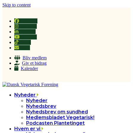
Skip to content
Facebook
Instagram
LinkedIn
YouTube
Tiktok
Email
Bliv medlem
Giv et bidrag
Kalender
Nyheder
Nyheder
Nyhedsbrev
Nyhedsbrev om sundhed
Medlemsbladet Vegetarisk!
Podcasten Plantetinget
Hvem er vi