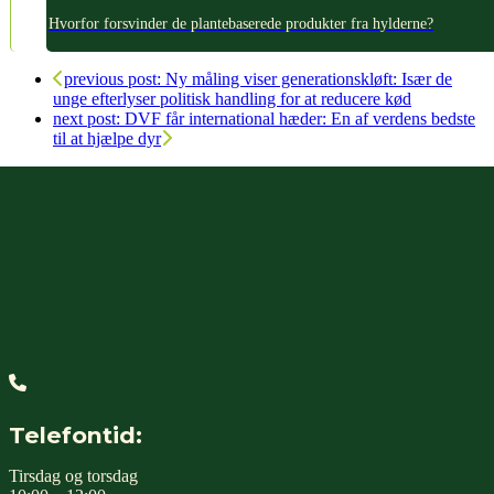
Hvorfor forsvinder de plantebaserede produkter fra hylderne?
previous post:
Ny måling viser generationskløft: Især de
unge efterlyser politisk handling for at reducere kød
next post:
DVF får international hæder: En af verdens bedste
til at hjælpe dyr
Telefontid:
Tirsdag og torsdag