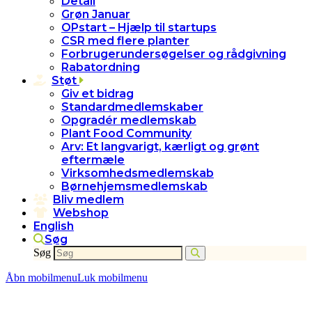
Detail
Grøn Januar
OPstart – Hjælp til startups
CSR med flere planter
Forbrugerundersøgelser og rådgivning
Rabatordning
Støt
Giv et bidrag
Standardmedlemskaber
Opgradér medlemskab
Plant Food Community
Arv: Et langvarigt, kærligt og grønt
eftermæle
Virksomhedsmedlemskab
Børnehjemsmedlemskab
Bliv medlem
Webshop
English
Søg
Søg
Åbn mobilmenu
Luk mobilmenu