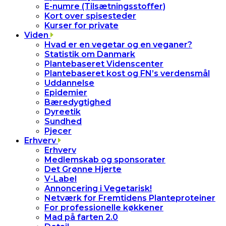
E-numre (Tilsætningsstoffer)
Kort over spisesteder
Kurser for private
Viden
Hvad er en vegetar og en veganer?
Statistik om Danmark
Plantebaseret Videnscenter
Plantebaseret kost og FN’s verdensmål
Uddannelse
Epidemier
Bæredygtighed
Dyreetik
Sundhed
Pjecer
Erhverv
Erhverv
Medlemskab og sponsorater
Det Grønne Hjerte
V-Label
Annoncering i Vegetarisk!
Netværk for Fremtidens Planteproteiner
For professionelle køkkener
Mad på farten 2.0