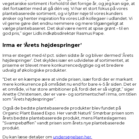
vegetariske sortiment i forhold til det forrige år, og jeg kan sige, at
det fortsætter med at gå dén vej. Vi har et stort fokus på vores
plantebaserede sortiment, og vi lytter nøje til vores kunders
ønsker og henter inspiration fra vores Lidl-kollegaer i udlandet. Vi
vil gerne gøre det endnu nemmere og mere tilgængeligt at
vælge plantebaseret. Det skal være nemt at spise grønt – til en
god pris,” siger Lidls indkøbsdirektør Rasmus Pape.
Irma er ‘Årets højdespringer’
Irma er steget med 41 pct. siden sidste år og bliver dermed ‘Årets
højdespringer’. Det skyldes især en udvidelse af sortimentet, at
priserne er blevet mere konkurrencedygtige og et bredere
udvalg af økologiske produkter.
“Det er en kæmpe ære at vinde prisen, især fordi der er markant
mere konkurrence på området nu end for bare 4-5 år siden. Det er
et område, vi har store ambitioner på, fordi det er så vigtigt,” siger
Anette Christensen, der er vare- og sortimentschef i Irma, om titlen
som “Årets højdespringer”.
Også de bedste plantebaserede produkter blev fundet på
Organic Plant Based Expo. Her vandt Naturli’ Smørbar prisen som
årets bedste plantebaserede produkt, mens Planteslagernes
“Svampebøffen” vandt prisen som årets
nye
plantebaserede
produkt.
Du kan læse detaljer om
undersøgelsen her.