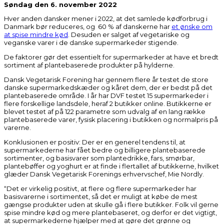
Søndag den 6. november 2022
Hver anden dansker mener i 2022, at det samlede kødforbrug i
Danmark bør reduceres, og 60 % af danskerne har
et ønske om
at spise mindre kød
. Desuden er salget af vegetariske og
veganske varer i de danske supermarkeder stigende.
De faktorer gør det essentielt for supermarkeder at have et bredt
sortiment af plantebaserede produkter på hylderne.
Dansk Vegetarisk Forening har gennem flere år testet de store
danske supermarkedskæder og kåret dem, der er bedst på det
plantebaserede område. I år har DVF testet 15 supermarkeder i
flere forskellige landsdele, heraf 2 butikker online. Butikkerne er
blevet testet af på 122 parametre som udvalg af en lang række
plantebaserede varer, fysisk placering i butikken og normalpris på
varerne.
Konklusionen er positiv: Der er en generel tendens til, at
supermarkederne har fået bedre og billigere plantebaserede
sortimenter, og basisvarer som plantedrikke, fars, smørbar,
plantebøffer og yoghurt er at finde i flertallet af butikkerne, hvilket
glæder Dansk Vegetarisk Forenings erhvervschef, Mie Nordly.
“Det er virkelig positivt, at flere og flere supermarkeder har
basisvarerne i sortimentet, så det er muligt at købe de mest
gængse produkter uden at skulle gå i flere butikker. Folk vil gerne
spise mindre kød og mere plantebaseret, og derfor er det vigtigt,
at supermarkederne hjælper med at gøre det grønne og