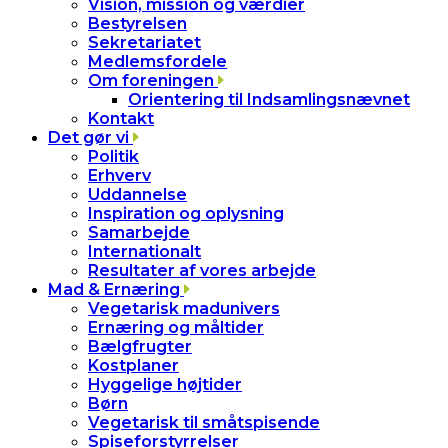
Vision, mission og værdier
Bestyrelsen
Sekretariatet
Medlemsfordele
Om foreningen
Orientering til Indsamlingsnævnet
Kontakt
Det gør vi
Politik
Erhverv
Uddannelse
Inspiration og oplysning
Samarbejde
Internationalt
Resultater af vores arbejde
Mad & Ernæring
Vegetarisk madunivers
Ernæring og måltider
Bælgfrugter
Kostplaner
Hyggelige højtider
Børn
Vegetarisk til småtspisende
Spiseforstyrrelser