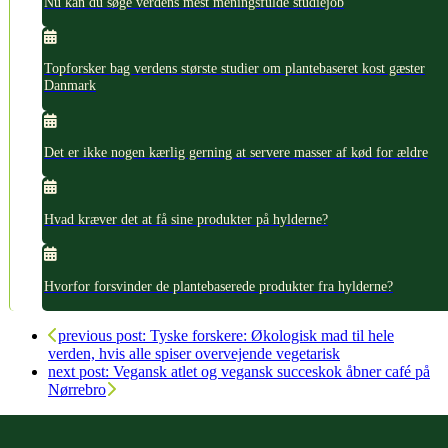
Nu kan du søge verdens mest meningsfulde studiejob
Topforsker bag verdens største studier om plantebaseret kost gæster
Danmark
Det er ikke nogen kærlig gerning at servere masser af kød for ældre
Hvad kræver det at få sine produkter på hylderne?
Hvorfor forsvinder de plantebaserede produkter fra hylderne?
previous post:
Tyske forskere: Økologisk mad til hele
verden, hvis alle spiser overvejende vegetarisk
next post:
Vegansk atlet og vegansk succeskok åbner café på
Nørrebro