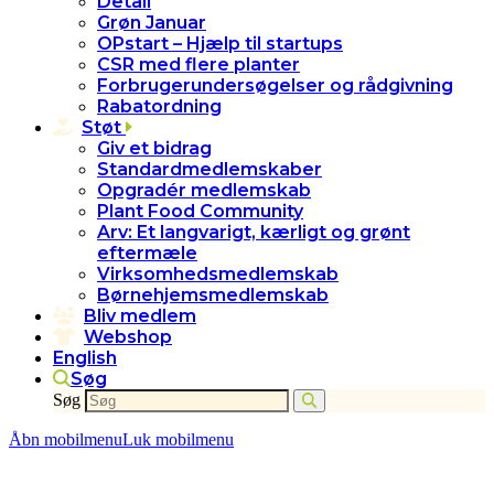
Detail
Grøn Januar
OPstart – Hjælp til startups
CSR med flere planter
Forbrugerundersøgelser og rådgivning
Rabatordning
Støt
Giv et bidrag
Standardmedlemskaber
Opgradér medlemskab
Plant Food Community
Arv: Et langvarigt, kærligt og grønt
eftermæle
Virksomhedsmedlemskab
Børnehjemsmedlemskab
Bliv medlem
Webshop
English
Søg
Søg
Åbn mobilmenu
Luk mobilmenu