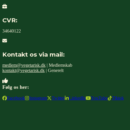
CVR:
34640122
Kontakt os via mail:
medlem@vegetarisk.dk
| Medlemskab
kontakt@vegetarisk.dk
| Generelt
Følg os her:
Facebook
Instagram
Twitter
LinkedIn
YouTube
Tiktok