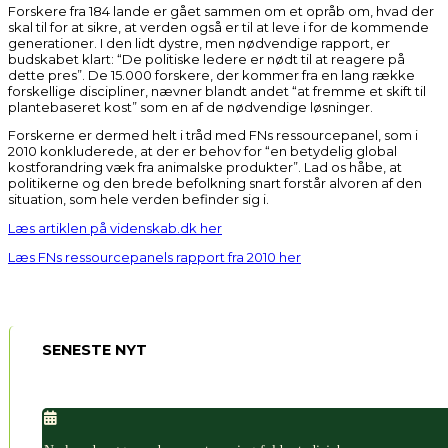
Forskere fra 184 lande er gået sammen om et opråb om, hvad der
skal til for at sikre, at verden også er til at leve i for de kommende
generationer. I den lidt dystre, men nødvendige rapport, er
budskabet klart: “De politiske ledere er nødt til at reagere på
dette pres”. De 15.000 forskere, der kommer fra en lang række
forskellige discipliner, nævner blandt andet “at fremme et skift til
plantebaseret kost” som en af de nødvendige løsninger.
Forskerne er dermed helt i tråd med FNs ressourcepanel, som i
2010 konkluderede, at der er behov for “en betydelig global
kostforandring væk fra animalske produkter”. Lad os håbe, at
politikerne og den brede befolkning snart forstår alvoren af den
situation, som hele verden befinder sig i.
Læs artiklen på videnskab.dk her
Læs FNs ressourcepanels rapport fra 2010 her
SENESTE NYT