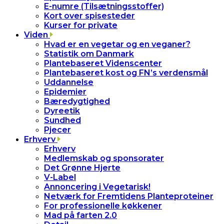
E-numre (Tilsætningsstoffer)
Kort over spisesteder
Kurser for private
Viden
Hvad er en vegetar og en veganer?
Statistik om Danmark
Plantebaseret Videnscenter
Plantebaseret kost og FN’s verdensmål
Uddannelse
Epidemier
Bæredygtighed
Dyreetik
Sundhed
Pjecer
Erhverv
Erhverv
Medlemskab og sponsorater
Det Grønne Hjerte
V-Label
Annoncering i Vegetarisk!
Netværk for Fremtidens Planteproteiner
For professionelle køkkener
Mad på farten 2.0