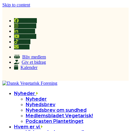
Skip to content
Facebook
Instagram
LinkedIn
YouTube
Tiktok
Email
Bliv medlem
Giv et bidrag
Kalender
Nyheder
Nyheder
Nyhedsbrev
Nyhedsbrev om sundhed
Medlemsbladet Vegetarisk!
Podcasten Plantetinget
Hvem er vi