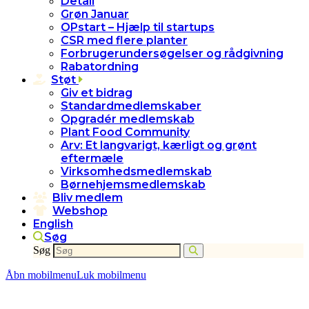
Detail
Grøn Januar
OPstart – Hjælp til startups
CSR med flere planter
Forbrugerundersøgelser og rådgivning
Rabatordning
Støt
Giv et bidrag
Standardmedlemskaber
Opgradér medlemskab
Plant Food Community
Arv: Et langvarigt, kærligt og grønt
eftermæle
Virksomhedsmedlemskab
Børnehjemsmedlemskab
Bliv medlem
Webshop
English
Søg
Søg
Åbn mobilmenu
Luk mobilmenu