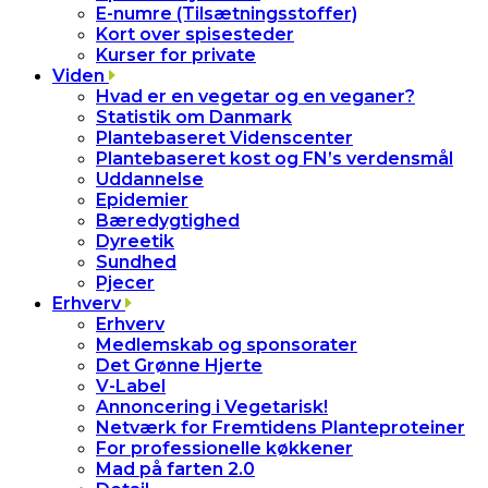
E-numre (Tilsætningsstoffer)
Kort over spisesteder
Kurser for private
Viden
Hvad er en vegetar og en veganer?
Statistik om Danmark
Plantebaseret Videnscenter
Plantebaseret kost og FN’s verdensmål
Uddannelse
Epidemier
Bæredygtighed
Dyreetik
Sundhed
Pjecer
Erhverv
Erhverv
Medlemskab og sponsorater
Det Grønne Hjerte
V-Label
Annoncering i Vegetarisk!
Netværk for Fremtidens Planteproteiner
For professionelle køkkener
Mad på farten 2.0