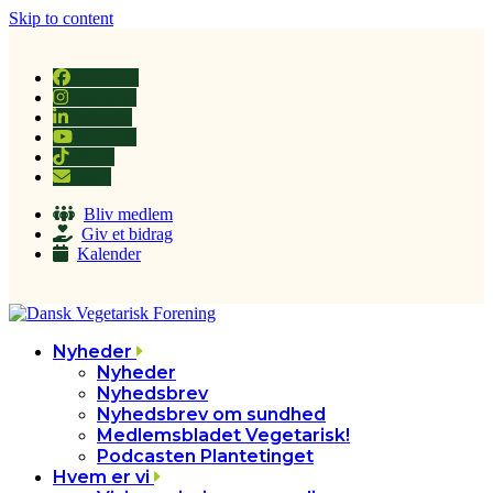
Skip to content
Facebook
Instagram
LinkedIn
YouTube
Tiktok
Email
Bliv medlem
Giv et bidrag
Kalender
Nyheder
Nyheder
Nyhedsbrev
Nyhedsbrev om sundhed
Medlemsbladet Vegetarisk!
Podcasten Plantetinget
Hvem er vi