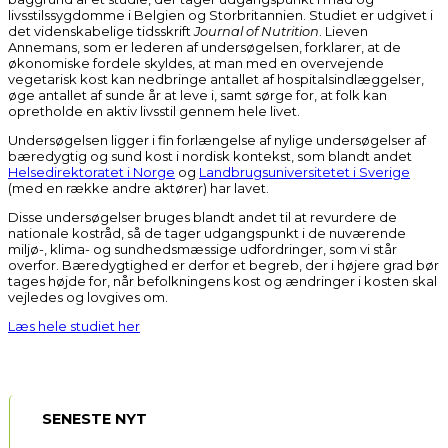
livsstilssygdomme i Belgien og Storbritannien. Studiet er udgivet i
det videnskabelige tidsskrift
Journal of Nutrition
. Lieven
Annemans, som er lederen af undersøgelsen, forklarer, at de
økonomiske fordele skyldes, at man med en overvejende
vegetarisk kost kan nedbringe antallet af hospitalsindlæggelser,
øge antallet af sunde år at leve i, samt sørge for, at folk kan
opretholde en aktiv livsstil gennem hele livet.
Undersøgelsen ligger i fin forlængelse af nylige undersøgelser af
bæredygtig og sund kost i nordisk kontekst, som blandt andet
Helsedirektoratet i Norge
og
Landbrugsuniversitetet i Sverige
(med en række andre aktører) har lavet.
Disse undersøgelser bruges blandt andet til at revurdere de
nationale kostråd, så de tager udgangspunkt i de nuværende
miljø-, klima- og sundhedsmæssige udfordringer, som vi står
overfor. Bæredygtighed er derfor et begreb, der i højere grad bør
tages højde for, når befolkningens kost og ændringer i kosten skal
vejledes og lovgives om.
Læs hele studiet her
SENESTE NYT