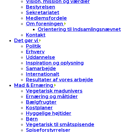
Vision, mission og værdier
Bestyrelsen
Sekretariatet
Medlemsfordele
Om foreningen
Orientering til Indsamlingsnævnet
Kontakt
Det gør vi
Politik
Erhverv
Uddannelse
Inspiration og oplysning
Samarbejde
Internationalt
Resultater af vores arbejde
Mad & Ernæring
Vegetarisk madunivers
Ernæring og måltider
Bælgfrugter
Kostplaner
Hyggelige højtider
Børn
Vegetarisk til småtspisende
Spiseforstyrrelser