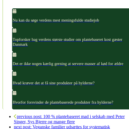
Nu kan du søge verdens mest meningsfulde studiejob
Topforsker bag verdens største studier om plantebaseret kost gæster
Danmark
Det er ikke nogen kærlig gerning at servere masser af kød for ældre
Hvad kræver det at få sine produkter på hylderne?
Hvorfor forsvinder de plantebaserede produkter fra hylderne?
previous post:
100 % plantebaseret mad i selskab med Peter
Singer, Sys Bjerre og mange flere
next post:
Veganske familier udsættes for systematisk