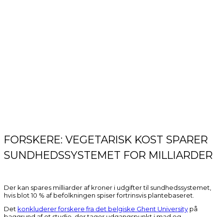
FORSKERE: VEGETARISK KOST SPARER
SUNDHEDSSYSTEMET FOR MILLIARDER
Der kan spares milliarder af kroner i udgifter til sundhedssystemet,
hvis blot 10 % af befolkningen spiser fortrinsvis plantebaseret.
Det
konkluderer forskere fra det belgiske Ghent University
på
baggrund af et studie, der tager udgangspunkt i mad og