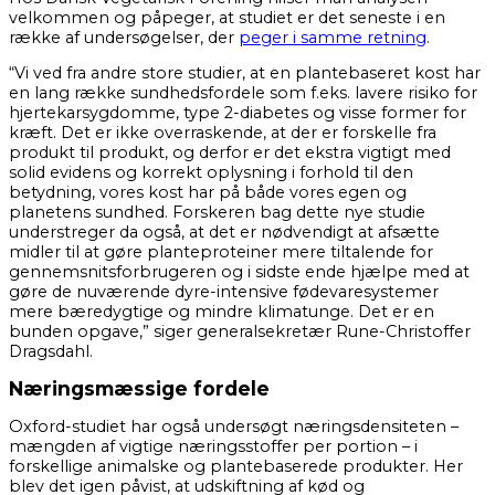
velkommen og påpeger, at studiet er det seneste i en
række af undersøgelser, der
peger i samme retning
.
“Vi ved fra andre store studier, at en plantebaseret kost har
en lang række sundhedsfordele som f.eks. lavere risiko for
hjertekarsygdomme, type 2-diabetes og visse former for
kræft. Det er ikke overraskende, at der er forskelle fra
produkt til produkt, og derfor er det ekstra vigtigt med
solid evidens og korrekt oplysning i forhold til den
betydning, vores kost har på både vores egen og
planetens sundhed. Forskeren bag dette nye studie
understreger da også, at det er nødvendigt at afsætte
midler til at gøre planteproteiner mere tiltalende for
gennemsnitsforbrugeren og i sidste ende hjælpe med at
gøre de nuværende dyre-intensive fødevaresystemer
mere bæredygtige og mindre klimatunge. Det er en
bunden opgave,” siger generalsekretær Rune-Christoffer
Dragsdahl.
Næringsmæssige fordele
Oxford-studiet har også undersøgt næringsdensiteten –
mængden af vigtige næringsstoffer per portion – i
forskellige animalske og plantebaserede produkter. Her
blev det igen påvist, at udskiftning af kød og