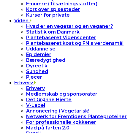
E-numre (Tilsætningsstoffer)
Kort over spisesteder
Kurser for private
Viden
Hvad er en vegetar og en veganer?
Statistik om Danmark
Plantebaseret Videnscenter
Plantebaseret kost og FN’s verdensmål
Uddannelse
Epidemier
Bæredygtighed
Dyreetik
Sundhed
Pjecer
Erhverv
Erhverv
Medlemskab og sponsorater
Det Grønne Hjerte
V-Label
Annoncering i Vegetarisk!
Netværk for Fremtidens Planteproteiner
For professionelle køkkener
Mad på farten 2.0