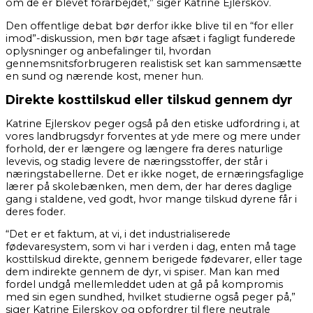
om de er blevet forarbejdet,” siger Katrine Ejlerskov.
Den offentlige debat bør derfor ikke blive til en “for eller
imod”-diskussion, men bør tage afsæt i fagligt funderede
oplysninger og anbefalinger til, hvordan
gennemsnitsforbrugeren realistisk set kan sammensætte
en sund og nærende kost, mener hun.
Direkte kosttilskud eller tilskud gennem dyr
Katrine Ejlerskov peger også på den etiske udfordring i, at
vores landbrugsdyr forventes at yde mere og mere under
forhold, der er længere og længere fra deres naturlige
levevis, og stadig levere de næringsstoffer, der står i
næringstabellerne. Det er ikke noget, de ernæringsfaglige
lærer på skolebænken, men dem, der har deres daglige
gang i staldene, ved godt, hvor mange tilskud dyrene får i
deres foder.
“Det er et faktum, at vi, i det industrialiserede
fødevaresystem, som vi har i verden i dag, enten må tage
kosttilskud direkte, gennem berigede fødevarer, eller tage
dem indirekte gennem de dyr, vi spiser. Man kan med
fordel undgå mellemleddet uden at gå på kompromis
med sin egen sundhed, hvilket studierne også peger på,”
siger Katrine Ejlerskov og opfordrer til flere neutrale