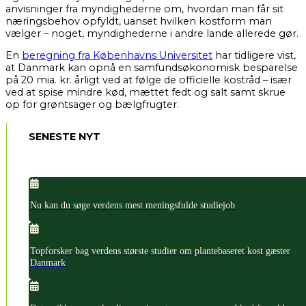
anvisninger fra myndighederne om, hvordan man får sit
næringsbehov opfyldt, uanset hvilken kostform man
vælger – noget, myndighederne i andre lande allerede gør.
En
beregning fra Københavns Universitet
har tidligere vist,
at Danmark kan opnå en samfundsøkonomisk besparelse
på 20 mia. kr. årligt ved at følge de officielle kostråd – især
ved at spise mindre kød, mættet fedt og salt samt skrue
op for grøntsager og bælgfrugter.
SENESTE NYT
Nu kan du søge verdens mest meningsfulde studiejob
Topforsker bag verdens største studier om plantebaseret kost gæster
Danmark