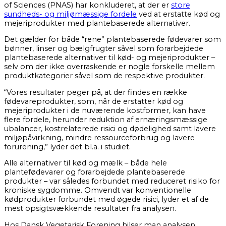
of Sciences (PNAS) har konkluderet, at der er
store
sundheds- og miljømæssige fordele
ved at erstatte kød og
mejeriprodukter med plantebaserede alternativer.
Det gælder for både “rene” plantebaserede fødevarer som
bønner, linser og bælgfrugter såvel som forarbejdede
plantebaserede alternativer til kød- og mejeriprodukter –
selv om der ikke overraskende er nogle forskelle mellem
produktkategorier såvel som de respektive produkter.
“Vores resultater peger på, at der findes en række
fødevareprodukter, som, når de erstatter kød og
mejeriprodukter i de nuværende kostformer, kan have
flere fordele, herunder reduktion af ernæringsmæssige
ubalancer, kostrelaterede risici og dødelighed samt lavere
miljøpåvirkning, mindre ressourceforbrug og lavere
forurening,” lyder det bl.a. i studiet.
Alle alternativer til kød og mælk – både hele
plantefødevarer og forarbejdede plantebaserede
produkter – var således forbundet med reduceret risiko for
kroniske sygdomme. Omvendt var konventionelle
kødprodukter forbundet med øgede risici, lyder et af de
mest opsigtsvækkende resultater fra analysen.
Hos Dansk Vegetarisk Forening hilser man analysen