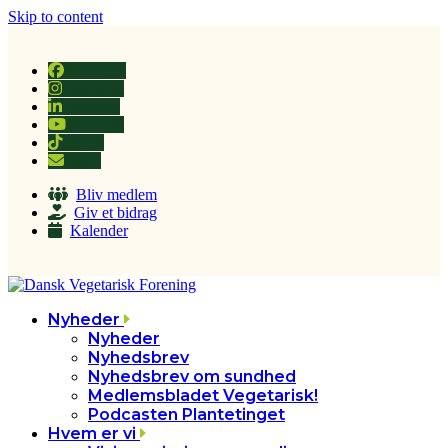
Skip to content
Facebook
Instagram
LinkedIn
YouTube
Tiktok
Email
Bliv medlem
Giv et bidrag
Kalender
Nyheder
Nyheder
Nyhedsbrev
Nyhedsbrev om sundhed
Medlemsbladet Vegetarisk!
Podcasten Plantetinget
Hvem er vi