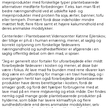
mejeriprodukter med forskellige typer plantebaserede
alternativer medførte forbedringer. F.eks. kan man få et
bedre næringsindhold ved at udskifte kød- og
mejeriprodukter med protein fra soja, ærter, bønner, tofu
eller tempeh. Primært fordi disse indeholder mindre
mættet fedt, flere fibre samt et højere kaliumindhold end
deres animalske modstykker.
Centerleder i Plantebaseret Videnscenter Katrine Ejlerskov,
der tillige er ph.d. i human ernæring, mener, at saglig og
korrekt oplysning om forskellige fødevarers
næringsindhold og sundhedseffekter er afgørende i en
saglig offentlig debat om den mad, vi spiser.
“Jeg er generelt stor fortaler for uforarbejdede eller mildt
forarbejdede fødevarer i kosten og mener, at disse bør
være i fokus. At lave mad fra bunden med rene råvarer kan
dog være en udfordring for mange i en travl hverdag, og i
overgangen hertil kan også forarbejdede plantebaserede
produkter have deres berettigelse i kosten, fordi de
smager godt, og fordi det hjælper forbrugerne med at
lave mad på en mere miljøvenlig og etisk måde. Der findes
nemlig også mange gode plantebaserede produkter på
hylderne, som både har lavere klimaaftryk og flere
sundhedsfordele end deres animalske modstykker, selv