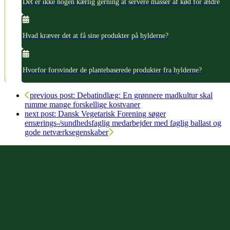
Det er ikke nogen kærlig gerning at servere masser af kød for ældre
Hvad kræver det at få sine produkter på hylderne?
Hvorfor forsvinder de plantebaserede produkter fra hylderne?
previous post:
Debatindlæg: En grønnere madkultur skal
rumme mange forskellige kostvaner
next post:
Dansk Vegetarisk Forening søger
ernærings-/sundhedsfaglig medarbejder med faglig ballast og
gode netværksegenskaber