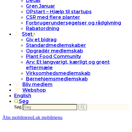
Detail
Grøn Januar
OPstart – Hjælp til startups
CSR med flere planter
Forbrugerundersøgelser og rådgivning
Rabatordning
Støt
Giv et bidrag
Standardmedlemskaber
Opgradér medlemskab
Plant Food Community
Arv: Et langvarigt, kærligt og grønt
eftermæle
Virksomhedsmedlemskab
Børnehjemsmedlemskab
Bliv medlem
Webshop
English
Søg
Søg
Åbn mobilmenu
Luk mobilmenu