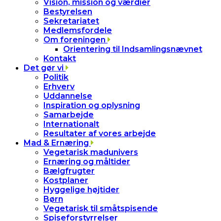
Vision, mission og værdier
Bestyrelsen
Sekretariatet
Medlemsfordele
Om foreningen
Orientering til Indsamlingsnævnet
Kontakt
Det gør vi
Politik
Erhverv
Uddannelse
Inspiration og oplysning
Samarbejde
Internationalt
Resultater af vores arbejde
Mad & Ernæring
Vegetarisk madunivers
Ernæring og måltider
Bælgfrugter
Kostplaner
Hyggelige højtider
Børn
Vegetarisk til småtspisende
Spiseforstyrrelser