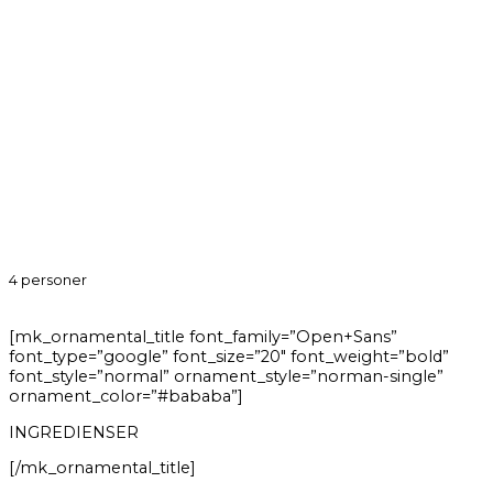
4 personer
[mk_ornamental_title font_family=”Open+Sans”
font_type=”google” font_size=”20″ font_weight=”bold”
font_style=”normal” ornament_style=”norman-single”
ornament_color=”#bababa”]
INGREDIENSER
[/mk_ornamental_title]