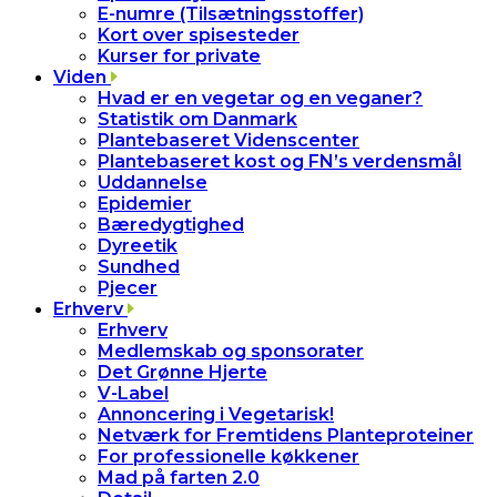
E-numre (Tilsætningsstoffer)
Kort over spisesteder
Kurser for private
Viden
Hvad er en vegetar og en veganer?
Statistik om Danmark
Plantebaseret Videnscenter
Plantebaseret kost og FN’s verdensmål
Uddannelse
Epidemier
Bæredygtighed
Dyreetik
Sundhed
Pjecer
Erhverv
Erhverv
Medlemskab og sponsorater
Det Grønne Hjerte
V-Label
Annoncering i Vegetarisk!
Netværk for Fremtidens Planteproteiner
For professionelle køkkener
Mad på farten 2.0