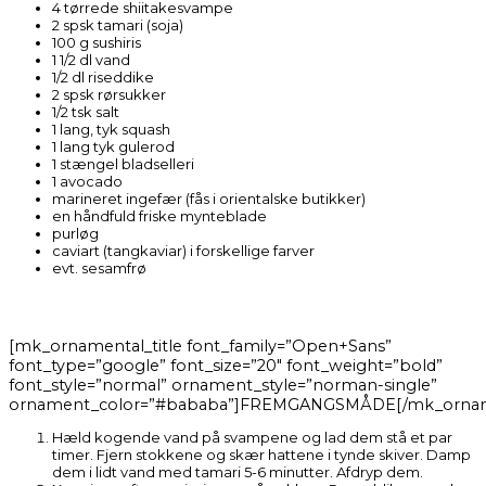
4 tørrede shiitakesvampe
2 spsk tamari (soja)
100 g sushiris
1 1/2 dl vand
1/2 dl riseddike
2 spsk rørsukker
1/2 tsk salt
1 lang, tyk squash
1 lang tyk gulerod
1 stængel bladselleri
1 avocado
marineret ingefær (fås i orientalske butikker)
en håndfuld friske mynteblade
purløg
caviart (tangkaviar) i forskellige farver
evt. sesamfrø
[mk_ornamental_title font_family=”Open+Sans”
font_type=”google” font_size=”20″ font_weight=”bold”
font_style=”normal” ornament_style=”norman-single”
ornament_color=”#bababa”]FREMGANGSMÅDE[/mk_ornamen
Hæld kogende vand på svampene og lad dem stå et par
timer. Fjern stokkene og skær hattene i tynde skiver. Damp
dem i lidt vand med tamari 5-6 minutter. Afdryp dem.