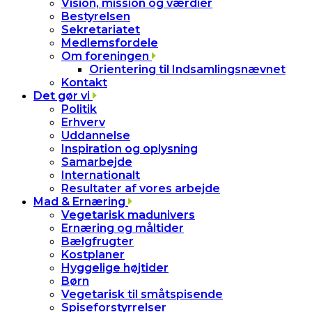
Vision, mission og værdier
Bestyrelsen
Sekretariatet
Medlemsfordele
Om foreningen
Orientering til Indsamlingsnævnet
Kontakt
Det gør vi
Politik
Erhverv
Uddannelse
Inspiration og oplysning
Samarbejde
Internationalt
Resultater af vores arbejde
Mad & Ernæring
Vegetarisk madunivers
Ernæring og måltider
Bælgfrugter
Kostplaner
Hyggelige højtider
Børn
Vegetarisk til småtspisende
Spiseforstyrrelser