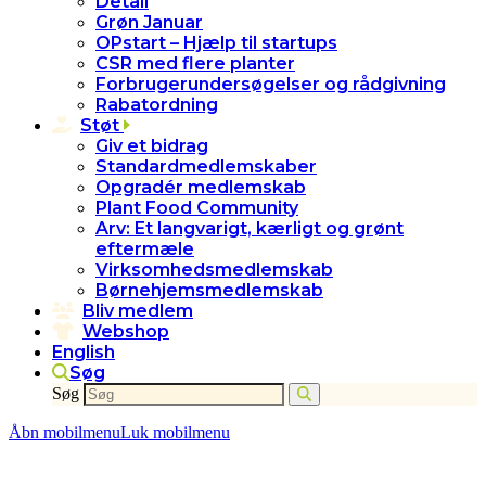
Detail
Grøn Januar
OPstart – Hjælp til startups
CSR med flere planter
Forbrugerundersøgelser og rådgivning
Rabatordning
Støt
Giv et bidrag
Standardmedlemskaber
Opgradér medlemskab
Plant Food Community
Arv: Et langvarigt, kærligt og grønt
eftermæle
Virksomhedsmedlemskab
Børnehjemsmedlemskab
Bliv medlem
Webshop
English
Søg
Søg
Åbn mobilmenu
Luk mobilmenu