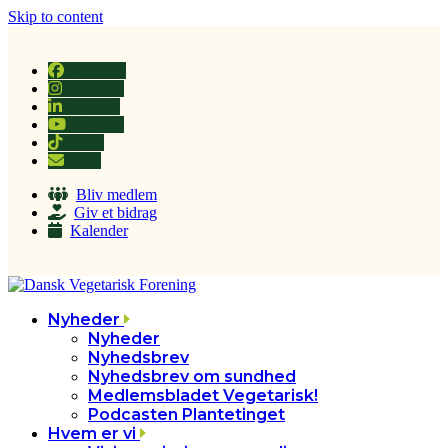
Skip to content
Facebook
Instagram
LinkedIn
YouTube
Tiktok
Email
Bliv medlem
Giv et bidrag
Kalender
Nyheder
Nyheder
Nyhedsbrev
Nyhedsbrev om sundhed
Medlemsbladet Vegetarisk!
Podcasten Plantetinget
Hvem er vi