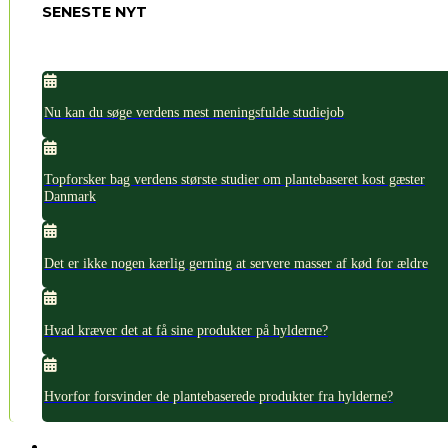
SENESTE NYT
Nu kan du søge verdens mest meningsfulde studiejob
Topforsker bag verdens største studier om plantebaseret kost gæster
Danmark
Det er ikke nogen kærlig gerning at servere masser af kød for ældre
Hvad kræver det at få sine produkter på hylderne?
Hvorfor forsvinder de plantebaserede produkter fra hylderne?