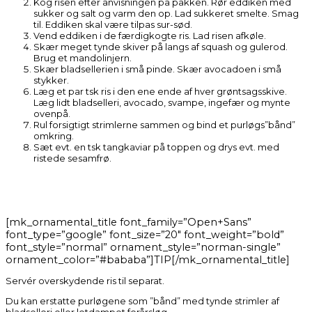
Kog risen efter anvisningen på pakken. Rør eddiken med
sukker og salt og varm den op. Lad sukkeret smelte. Smag
til. Eddiken skal være tilpas sur-sød.
Vend eddiken i de færdigkogte ris. Lad risen afkøle.
Skær meget tynde skiver på langs af squash og gulerod.
Brug et mandolinjern.
Skær bladsellerien i små pinde. Skær avocadoen i små
stykker.
Læg et par tsk ris i den ene ende af hver grøntsagsskive.
Læg lidt bladselleri, avocado, svampe, ingefær og mynte
ovenpå.
Rul forsigtigt strimlerne sammen og bind et purløgs”bånd”
omkring.
Sæt evt. en tsk tangkaviar på toppen og drys evt. med
ristede sesamfrø.
[mk_ornamental_title font_family=”Open+Sans”
font_type=”google” font_size=”20″ font_weight=”bold”
font_style=”normal” ornament_style=”norman-single”
ornament_color=”#bababa”]TIP[/mk_ornamental_title]
Servér overskydende ris til separat.
Du kan erstatte purløgene som ”bånd” med tynde strimler af
bladselleri eller letdampet forårsløg.