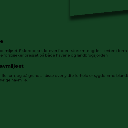
ne
 miljøet. Fiskeopdræt kræver foder i store mængder – enten i form af
Dette forstærker presset på både havene og landbrugsjorden.
havmiljøet
is lille rum, og på grund af disse overfyldte forhold er sygdomme bl
øvrige havmiljø.