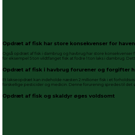
Opdræt af fisk har store konsekvenser for have
Også opdræt af fisk i dambrug og havbrug har store konsekvenser for
for eksempel 5 ton vildtfanget fisk at fodre 1 ton laks i dambrug. 
Opdræt af fisk i havbrug forurener og forgifter 
Et lakseopdræt kan indeholde næsten 2 millioner fisk i et forholdsv
forskellige pesticider og medicin. Denne forurening spredes til det 
Opdræt af fisk og skaldyr øges voldsomt