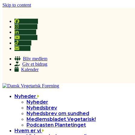
Skip to content
Facebook
Instagram
LinkedIn
YouTube
Tiktok
Email
Bliv medlem
Giv et bidrag
Kalender
Nyheder
Nyheder
Nyhedsbrev
Nyhedsbrev om sundhed
Medlemsbladet Vegetarisk!
Podcasten Plantetinget
Hvem er vi