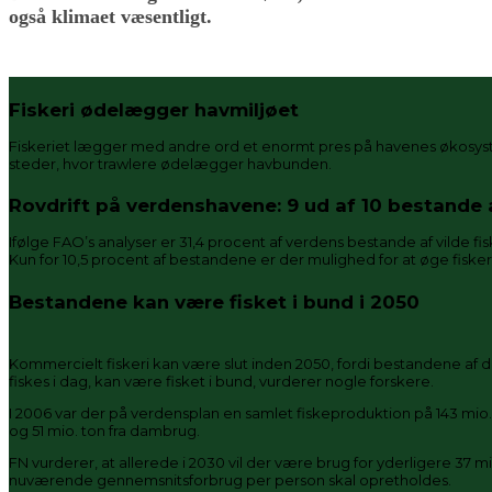
også klimaet væsentligt.
Fiskeri ødelægger havmiljøet
Fiskeriet lægger med andre ord et enormt pres på havenes økosyste
steder, hvor trawlere ødelægger havbunden.
Rovdrift på verdenshavene: 9 ud af 10 bestande af
Ifølge FAO’s analyser er 31,4 procent af verdens bestande af vilde fis
Kun for 10,5 procent af bestandene er der mulighed for at øge fiskerie
Bestandene kan være fisket i bund i 2050
Kommercielt fiskeri kan være slut inden 2050, fordi bestandene af de
fiskes i dag, kan være fisket i bund, vurderer nogle forskere.
I 2006 var der på verdensplan en samlet fiskeproduktion på 143 mio. t
og 51 mio. ton fra dambrug.
FN vurderer, at allerede i 2030 vil der være brug for yderligere 37 mio
nuværende gennemsnitsforbrug per person skal opretholdes.