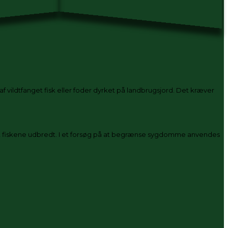
 vildtfanget fisk eller foder dyrket på landbrugsjord. Det kræver
andt fiskene udbredt. I et forsøg på at begrænse sygdomme anvendes