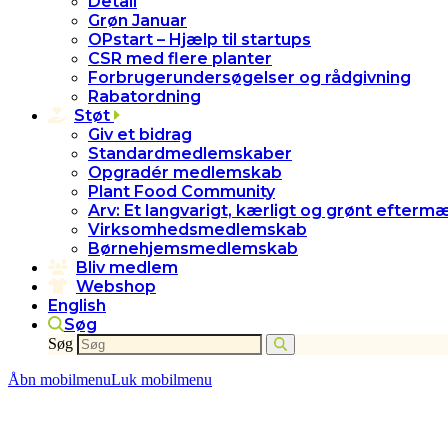
Detail
Grøn Januar
OPstart – Hjælp til startups
CSR med flere planter
Forbrugerundersøgelser og rådgivning
Rabatordning
Støt
Giv et bidrag
Standardmedlemskaber
Opgradér medlemskab
Plant Food Community
Arv: Et langvarigt, kærligt og grønt efterm
Virksomhedsmedlemskab
Børnehjemsmedlemskab
Bliv medlem
Webshop
English
Søg
Søg
Åbn mobilmenu
Luk mobilmenu