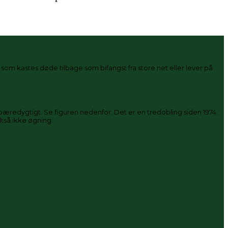
m kastes døde tilbage som bifangst fra store net eller lever på
sk bæredygtigt. Se figuren nedenfor. Det er en tredobling siden 1974.
ltså ikke øgning.