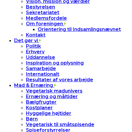
Vision, mission og værdier
Bestyrelsen
Sekretariatet
Medlemsfordele
Om foreningen
Orientering til Indsamlingsnævnet
Kontakt
Det gør vi
Politik
Erhverv
Uddannelse
Inspiration og oplysning
Samarbejde
Internationalt
Resultater af vores arbejde
Mad & Ernæring
Vegetarisk madunivers
Ernæring og måltider
Bælgfrugter
Kostplaner
Hyggelige højtider
Børn
Vegetarisk til småtspisende
Spiseforstyrrelser