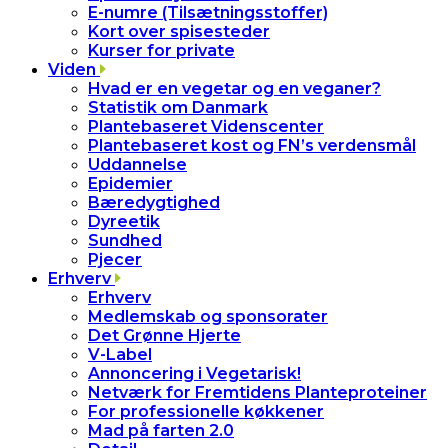
E-numre (Tilsætningsstoffer)
Kort over spisesteder
Kurser for private
Viden
Hvad er en vegetar og en veganer?
Statistik om Danmark
Plantebaseret Videnscenter
Plantebaseret kost og FN’s verdensmål
Uddannelse
Epidemier
Bæredygtighed
Dyreetik
Sundhed
Pjecer
Erhverv
Erhverv
Medlemskab og sponsorater
Det Grønne Hjerte
V-Label
Annoncering i Vegetarisk!
Netværk for Fremtidens Planteproteiner
For professionelle køkkener
Mad på farten 2.0