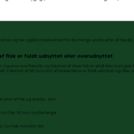
mer og har også konsekvenser for de mange andre arter af havdyr, so
 fisk er fuldt udnyttet eller overudnyttet
k i havene overfiskede og fiskeriet af disse fisk er altså ikke biologi
t. Fiskeriet af 58,1 procent af bestandene er fuldt udnyttet og tåler a
 arter af fisk og skaldyr, som
on fisk: 92 mio. ton fra fangst
. ton fisk, hvis blot det