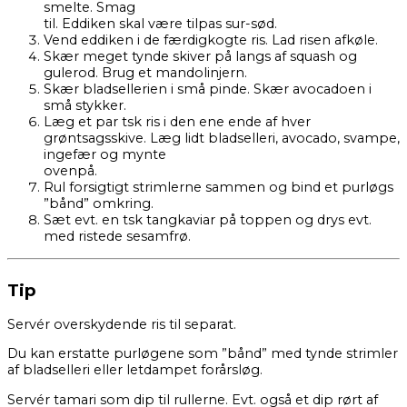
smelte. Smag
til. Eddiken skal være tilpas sur-sød.
Vend eddiken i de færdigkogte ris. Lad risen afkøle.
Skær meget tynde skiver på langs af squash og
gulerod. Brug et mandolinjern.
Skær bladsellerien i små pinde. Skær avocadoen i
små stykker.
Læg et par tsk ris i den ene ende af hver
grøntsagsskive. Læg lidt bladselleri, avocado, svampe,
ingefær og mynte
ovenpå.
Rul forsigtigt strimlerne sammen og bind et purløgs
”bånd” omkring.
Sæt evt. en tsk tangkaviar på toppen og drys evt.
med ristede sesamfrø.
Tip
Servér overskydende ris til separat.
Du kan erstatte purløgene som ”bånd” med tynde strimler
af bladselleri eller letdampet forårsløg.
Servér tamari som dip til rullerne. Evt. også et dip rørt af