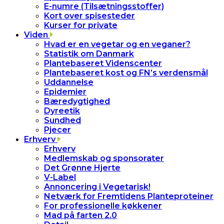
E-numre (Tilsætningsstoffer)
Kort over spisesteder
Kurser for private
Viden
Hvad er en vegetar og en veganer?
Statistik om Danmark
Plantebaseret Videnscenter
Plantebaseret kost og FN’s verdensmål
Uddannelse
Epidemier
Bæredygtighed
Dyreetik
Sundhed
Pjecer
Erhverv
Erhverv
Medlemskab og sponsorater
Det Grønne Hjerte
V-Label
Annoncering i Vegetarisk!
Netværk for Fremtidens Planteproteiner
For professionelle køkkener
Mad på farten 2.0