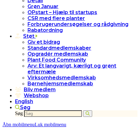
Detail
Grøn Januar
OPstart – Hjælp til startups
CSR med flere planter
Forbrugerundersøgelser og rådgivning
Rabatordning
Støt
Giv et bidrag
Standardmedlemskaber
Opgradér medlemskab
Plant Food Community
Arv: Et langvarigt, kærligt og grønt
eftermæle
Virksomhedsmedlemskab
Børnehjemsmedlemskab
Bliv medlem
Webshop
English
Søg
Søg
Åbn mobilmenu
Luk mobilmenu