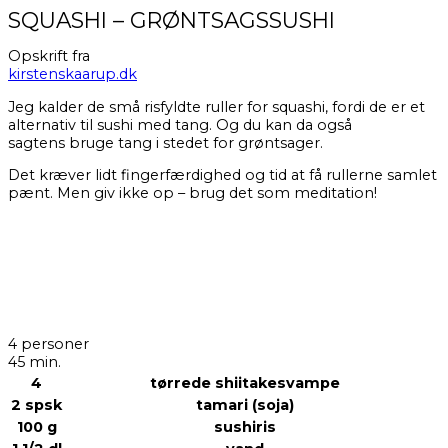
SQUASHI – GRØNTSAGSSUSHI
Opskrift fra
kirstenskaarup.dk
Jeg kalder de små risfyldte ruller for squashi, fordi de er et
alternativ til sushi med tang. Og du kan da også
sagtens bruge tang i stedet for grøntsager.
Det kræver lidt fingerfærdighed og tid at få rullerne samlet
pænt. Men giv ikke op – brug det som meditation!
4 personer
45 min.
4
tørrede shiitakesvampe
2 spsk
tamari (soja)
100 g
sushiris