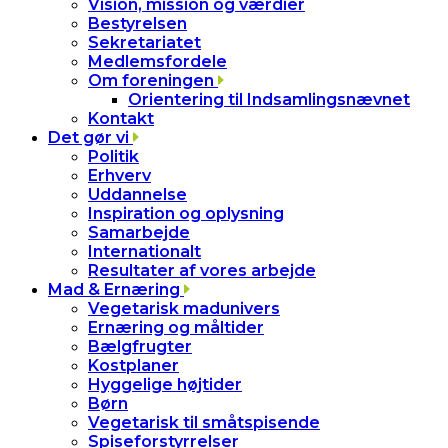
Vision, mission og værdier
Bestyrelsen
Sekretariatet
Medlemsfordele
Om foreningen
Orientering til Indsamlingsnævnet
Kontakt
Det gør vi
Politik
Erhverv
Uddannelse
Inspiration og oplysning
Samarbejde
Internationalt
Resultater af vores arbejde
Mad & Ernæring
Vegetarisk madunivers
Ernæring og måltider
Bælgfrugter
Kostplaner
Hyggelige højtider
Børn
Vegetarisk til småtspisende
Spiseforstyrrelser