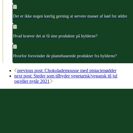
Det er ikke nogen kærlig gerning at servere masser af kød for ældre
Hvad kræver det at få sine produkter på hylderne?
Hvorfor forsvinder de plantebaserede produkter fra hylderne?
previous post:
Chokolademousse med pistacienødder
next post:
Steder som tilbyder vegetarisk/vegansk til jul
og/eller nytår 2021