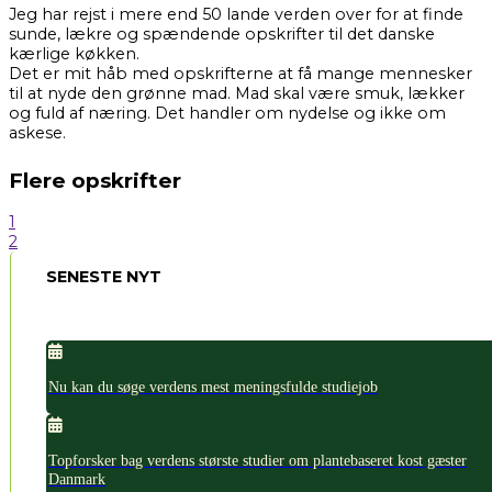
Jeg har rejst i mere end 50 lande verden over for at finde
sunde, lækre og spændende opskrifter til det danske
kærlige køkken.
Det er mit håb med opskrifterne at få mange mennesker
til at nyde den grønne mad. Mad skal være smuk, lækker
og fuld af næring. Det handler om nydelse og ikke om
askese.
Flere opskrifter
1
2
SENESTE NYT
Nu kan du søge verdens mest meningsfulde studiejob
Topforsker bag verdens største studier om plantebaseret kost gæster
Danmark