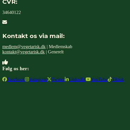
CVR:
34640122
Kontakt os via mail:
medlem@vegetarisk.dk
| Medlemskab
kontakt@vegetarisk.dk
| Generelt
Følg os her:
Facebook
Instagram
Twitter
LinkedIn
YouTube
Tiktok