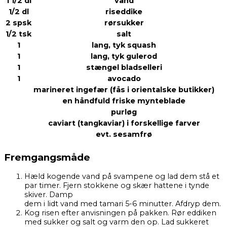
1 1/2 dl
vand
1/2 dl
riseddike
2 spsk
rørsukker
1/2 tsk
salt
1
lang, tyk squash
1
lang, tyk gulerod
1
stængel bladselleri
1
avocado
marineret ingefær (fås i orientalske butikker)
en håndfuld friske mynteblade
purløg
caviart (tangkaviar) i forskellige farver
evt. sesamfrø
Fremgangsmåde
Hæld kogende vand på svampene og lad dem stå et
par timer. Fjern stokkene og skær hattene i tynde
skiver. Damp
dem i lidt vand med tamari 5-6 minutter. Afdryp dem.
Kog risen efter anvisningen på pakken. Rør eddiken
med sukker og salt og varm den op. Lad sukkeret