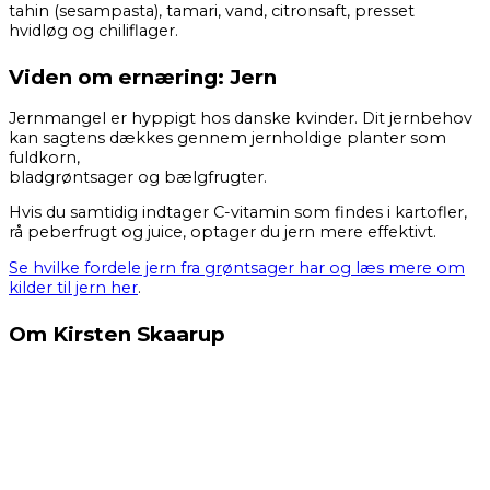
tahin (sesampasta), tamari, vand, citronsaft, presset
hvidløg og chiliflager.
Viden om ernæring: Jern
Jernmangel er hyppigt hos danske kvinder. Dit jernbehov
kan sagtens dækkes gennem jernholdige planter som
fuldkorn,
bladgrøntsager og bælgfrugter.
Hvis du samtidig indtager C-vitamin som findes i kartofler,
rå peberfrugt og juice, optager du jern mere effektivt.
Se hvilke fordele jern fra grøntsager har og læs mere om
kilder til jern her
.
Om Kirsten Skaarup