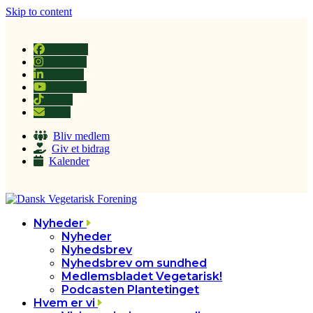
Skip to content
Facebook
Instagram
LinkedIn
YouTube
Tiktok
Email
Bliv medlem
Giv et bidrag
Kalender
Nyheder
Nyheder
Nyhedsbrev
Nyhedsbrev om sundhed
Medlemsbladet Vegetarisk!
Podcasten Plantetinget
Hvem er vi