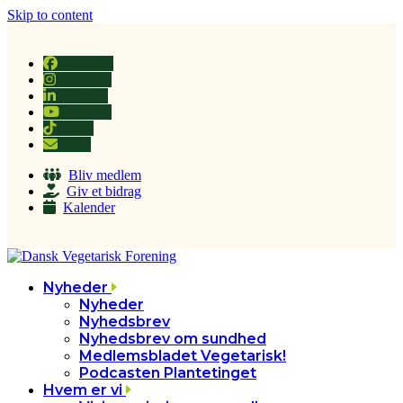
Skip to content
Facebook
Instagram
LinkedIn
YouTube
Tiktok
Email
Bliv medlem
Giv et bidrag
Kalender
Nyheder
Nyheder
Nyhedsbrev
Nyhedsbrev om sundhed
Medlemsbladet Vegetarisk!
Podcasten Plantetinget
Hvem er vi