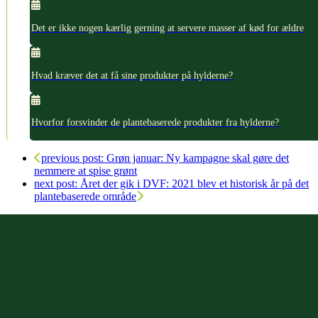
Det er ikke nogen kærlig gerning at servere masser af kød for ældre
Hvad kræver det at få sine produkter på hylderne?
Hvorfor forsvinder de plantebaserede produkter fra hylderne?
previous post:
Grøn januar: Ny kampagne skal gøre det
nemmere at spise grønt
next post:
Året der gik i DVF: 2021 blev et historisk år på det
plantebaserede område