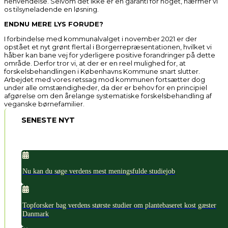
henvendelse. Selvom det ikke er en garanti for noget, nærmer vi
os tilsyneladende en løsning.
ENDNU MERE LYS FORUDE?
I forbindelse med kommunalvalget i november 2021 er der
opstået et nyt grønt flertal i Borgerrepræsentationen, hvilket vi
håber kan bane vej for yderligere positive forandringer på dette
område. Derfor tror vi, at der er en reel mulighed for, at
forskelsbehandlingen i Københavns Kommune snart slutter.
Arbejdet med vores retssag mod kommunen fortsætter dog
under alle omstændigheder, da der er behov for en principiel
afgørelse om den årelange systematiske forskelsbehandling af
veganske børnefamilier.
SENESTE NYT
Nu kan du søge verdens mest meningsfulde studiejob
Topforsker bag verdens største studier om plantebaseret kost gæster
Danmark