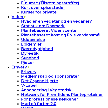
E-numre (Tilsætningsstoffer)
Kort over spisesteder
Kurser for private
Viden
Hvad er en vegetar og en veganer?
Statistik om Danmark
Plantebaseret Videnscenter
Plantebaseret kost og FN’s verdensmål
Uddannelse
Epidemier
Bæredygtighed
Dyreetik
Sundhed
Pjecer
Erhverv
Erhverv
Medlemskab og sponsorater
Det Grønne Hjerte
V-Label
Annoncering i Vegetarisk!
Netværk for Fremtidens Planteproteiner
For professionelle køkkener
Mad på farten 2.0