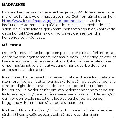
MADPAKKER
Hvis familien har valgt at leve helt vegansk, SKAL forældrene have
mulighed for at give en madpakke med. Det fremgår af siden her:
https://www.kk.dk/mad-vuggestue-boernehave
– Hvis din
institution er kommunal og afviser dette, skal du henvise dem til
siden, og hvis de ikke følger kommunens retningslinjer, kontakt da
os på kontakt@vegetarisk.dk, hvorpå vi videresender din
henvendelse til rådhuset.
MÅLTIDER
Der er fremover ikke længere en politik, der direkte forhindrer, at
der serveres vegansk mad til veganske børn. Det er dog et krav, at
hvis der evt. skal tilbydes vegansk mad, skal der være tale om en
ernæringsfagligt velplanlagt vegansk menu udarbejdet af en
autoriseret klinisk diætist.
Kommunen har i et svar til os henvist til, at de pt. ikke kan definere
nærmere, hvordan dette i praksis skal foregå – og at det under alle
omstændigheder kræver, at den lokale ledelse i institutionen
bakker op. De beder derfor om, at vi videresender henvendelser
fra forældre, som ønsker at få serveret vegansk mad til deres børn,
og hvor den lokale institutions ledelse bakker op, og på den
baggrund vil kommunen så vurdere situationen.
Kort sagt: Hvis du kan få grønt lys fra din lokale institutions ledelse,
så skriv til kontakt@vegetarisk.dk, så videresender vi din