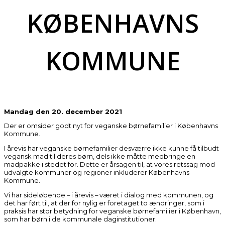
KØBENHAVNS
KOMMUNE
Mandag den 20. december 2021
Der er omsider godt nyt for veganske børnefamilier i Københavns
Kommune.
I årevis har veganske børnefamilier desværre ikke kunne få tilbudt
vegansk mad til deres børn, dels ikke måtte medbringe en
madpakke i stedet for. Dette er årsagen til, at vores retssag mod
udvalgte kommuner og regioner inkluderer Københavns
Kommune.
Vi har sideløbende – i årevis – været i dialog med kommunen, og
det har ført til, at der for nylig er foretaget to ændringer, som i
praksis har stor betydning for veganske børnefamilier i København,
som har børn i de kommunale daginstitutioner: