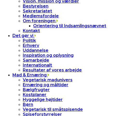
Vision, mission og værdier
Bestyrelsen
Sekretariatet
Medlemsfordele
Om foreningen
Orientering til Indsamlingsnævnet
Kontakt
Det gør vi
Politik
Erhverv
Uddannelse
Inspiration og oplysning
Samarbejde
Internationalt
Resultater af vores arbejde
Mad & Ernæring
Vegetarisk madunivers
Ernæring og måltider
Bælgfrugter
Kostplaner
Hyggelige højtider
Børn
Vegetarisk til småtspisende
Spiseforstyrrelser