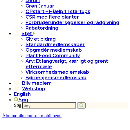
Detail
Grøn Januar
OPstart – Hjælp til startups
CSR med flere planter
Forbrugerundersøgelser og rådgivning
Rabatordning
Støt
Giv et bidrag
Standardmedlemskaber
Opgradér medlemskab
Plant Food Community
Arv: Et langvarigt, kærligt og grønt
eftermæle
Virksomhedsmedlemskab
Børnehjemsmedlemskab
Bliv medlem
Webshop
English
Søg
Søg
Åbn mobilmenu
Luk mobilmenu