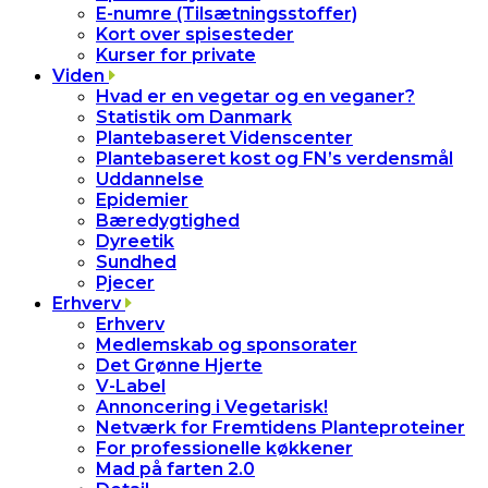
E-numre (Tilsætningsstoffer)
Kort over spisesteder
Kurser for private
Viden
Hvad er en vegetar og en veganer?
Statistik om Danmark
Plantebaseret Videnscenter
Plantebaseret kost og FN’s verdensmål
Uddannelse
Epidemier
Bæredygtighed
Dyreetik
Sundhed
Pjecer
Erhverv
Erhverv
Medlemskab og sponsorater
Det Grønne Hjerte
V-Label
Annoncering i Vegetarisk!
Netværk for Fremtidens Planteproteiner
For professionelle køkkener
Mad på farten 2.0