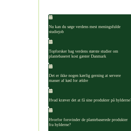
Nu kan du søge verdens mest meningsfulde
studiejob
Topforsker bag verdens største studier om
plantebaseret kost gæster Danmark
Det er ikke nogen kærlig gerning at servere
masser af kød for ældre
Hvad kræver det at få sine produkter på hylderne
Hvorfor forsvinder de plantebaserede produkter
fra hylderne?