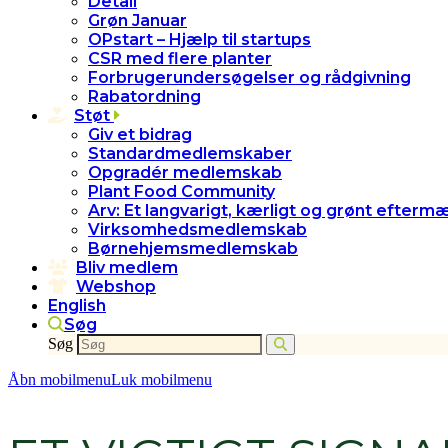
Detail
Grøn Januar
OPstart – Hjælp til startups
CSR med flere planter
Forbrugerundersøgelser og rådgivning
Rabatordning
Støt
Giv et bidrag
Standardmedlemskaber
Opgradér medlemskab
Plant Food Community
Arv: Et langvarigt, kærligt og grønt efterm
Virksomhedsmedlemskab
Børnehjemsmedlemskab
Bliv medlem
Webshop
English
Søg
Søg
Åbn mobilmenu
Luk mobilmenu