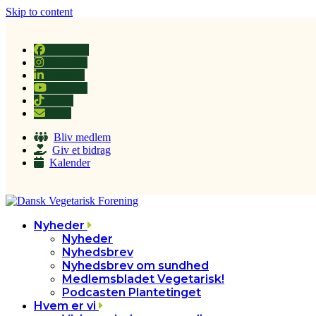
Skip to content
Facebook
Instagram
LinkedIn
YouTube
Tiktok
Email
Bliv medlem
Giv et bidrag
Kalender
Nyheder
Nyheder
Nyhedsbrev
Nyhedsbrev om sundhed
Medlemsbladet Vegetarisk!
Podcasten Plantetinget
Hvem er vi