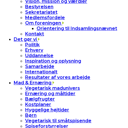
Vision, mission og værdier
Bestyrelsen
Sekretariatet
Medlemsfordele
Om foreningen
Orientering til Indsamlingsnævnet
Kontakt
Det gør vi
Politik
Erhverv
Uddannelse
Inspiration og oplysning
Samarbejde
Internationalt
Resultater af vores arbejde
Mad & Ernæring
Vegetarisk madunivers
Ernæring og måltider
Bælgfrugter
Kostplaner
Hyggelige højtider
Børn
Vegetarisk til småtspisende
Spiseforstyrrelser