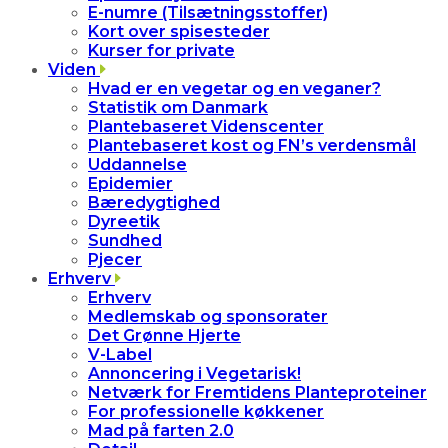
E-numre (Tilsætningsstoffer)
Kort over spisesteder
Kurser for private
Viden
Hvad er en vegetar og en veganer?
Statistik om Danmark
Plantebaseret Videnscenter
Plantebaseret kost og FN’s verdensmål
Uddannelse
Epidemier
Bæredygtighed
Dyreetik
Sundhed
Pjecer
Erhverv
Erhverv
Medlemskab og sponsorater
Det Grønne Hjerte
V-Label
Annoncering i Vegetarisk!
Netværk for Fremtidens Planteproteiner
For professionelle køkkener
Mad på farten 2.0