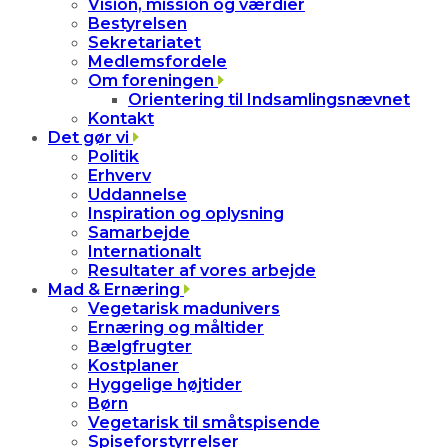
Vision, mission og værdier
Bestyrelsen
Sekretariatet
Medlemsfordele
Om foreningen
Orientering til Indsamlingsnævnet
Kontakt
Det gør vi
Politik
Erhverv
Uddannelse
Inspiration og oplysning
Samarbejde
Internationalt
Resultater af vores arbejde
Mad & Ernæring
Vegetarisk madunivers
Ernæring og måltider
Bælgfrugter
Kostplaner
Hyggelige højtider
Børn
Vegetarisk til småtspisende
Spiseforstyrrelser