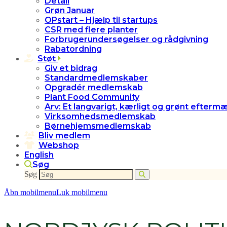
Detail
Grøn Januar
OPstart – Hjælp til startups
CSR med flere planter
Forbrugerundersøgelser og rådgivning
Rabatordning
Støt
Giv et bidrag
Standardmedlemskaber
Opgradér medlemskab
Plant Food Community
Arv: Et langvarigt, kærligt og grønt efterm
Virksomhedsmedlemskab
Børnehjemsmedlemskab
Bliv medlem
Webshop
English
Søg
Søg
Åbn mobilmenu
Luk mobilmenu