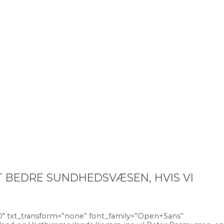
ET BEDRE SUNDHEDSVÆSEN, HVIS VI
400″ txt_transform=”none” font_family=”Open+Sans”