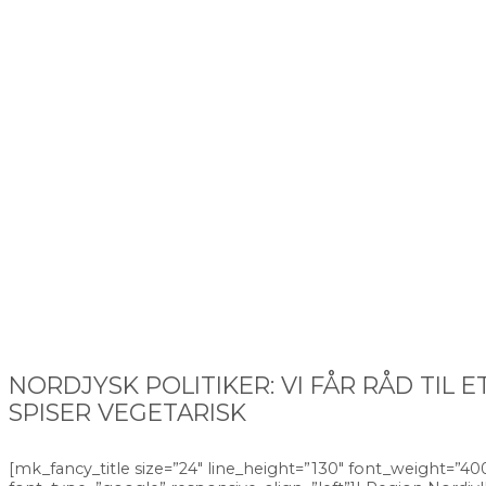
NORDJYSK POLITIKER: VI FÅR RÅD TIL 
SPISER VEGETARISK
[mk_fancy_title size=”24″ line_height=”130″ font_weight=”