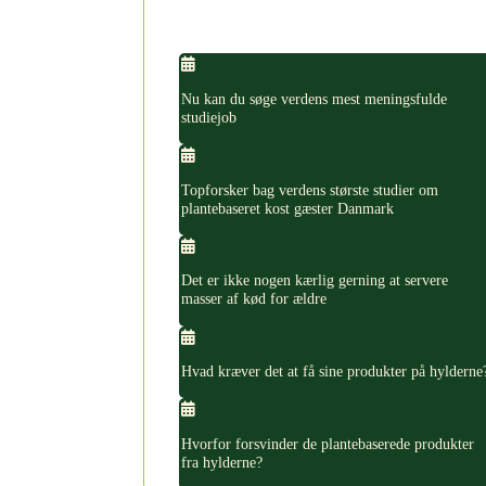
Nu kan du søge verdens mest meningsfulde
studiejob
Topforsker bag verdens største studier om
plantebaseret kost gæster Danmark
Det er ikke nogen kærlig gerning at servere
masser af kød for ældre
Hvad kræver det at få sine produkter på hylderne
Hvorfor forsvinder de plantebaserede produkter
fra hylderne?