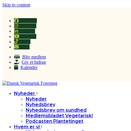
Skip to content
Facebook
Instagram
LinkedIn
YouTube
Tiktok
Email
Bliv medlem
Giv et bidrag
Kalender
Nyheder
Nyheder
Nyhedsbrev
Nyhedsbrev om sundhed
Medlemsbladet Vegetarisk!
Podcasten Plantetinget
Hvem er vi