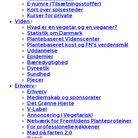
E-numre (Tilsætningsstoffer)
Kort over spisesteder
Kurser for private
Viden
Hvad er en vegetar og en veganer?
Statistik om Danmark
Plantebaseret Videnscenter
Plantebaseret kost og FN’s verdensmål
Uddannelse
Epidemier
Bæredygtighed
Dyreetik
Sundhed
Pjecer
Erhverv
Erhverv
Medlemskab og sponsorater
Det Grønne Hjerte
V-Label
Annoncering i Vegetarisk!
Netværk for Fremtidens Planteproteiner
For professionelle køkkener
Mad på farten 2.0