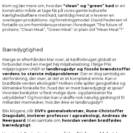
Kom og lær mere om, hvordan
“clean” og “green” kød
er en
konstruktiv måde at tage fat på vores gamle kulturelle
kærlighedsaffære med kød, samtidig med at vi leverer en
overlegen produktions- og forretningsmodel. David Pedersen vil
fortælle os om fremtidens proteiner i foredraget “The future of
proteins: “Clean Meat”, “Green Meat” or plain old “Mean Meat”?”
Bæredygtighed
Mange er efterhånden klar over, at kødforbruget globalt er
forbundet med en meget høj miljøbelastning. I følge FNs
miljøprogram UNEP er
landbrugsdyr og fossile brændstoffer
verdens to største miljøproblemer
. Der er dog samtidig en
del forskning, der viser, at det er et komplekst emne. Kan vi
brødføde verden økologisk? Hvilken rolle spiller geografiske og
klimatiske forskelle for, hvad der er mest bæredygtigt at spise?
Hvordan beskytter vi flest mulige dyre- og plantearter fra
udryddelse? Og hvordan kan vi skaffe nok naturlig gødning til 10
milliarder mennesker, hvis der ikke er landbrugsdyr?
Bliv klogere, når
DVFs generalsekretær, Rune-Christoffer
Dragsdahl, inviterer professor i agroøkologi, Andreas de
Neergaard
, til en samtale om,
hvordan verden brødfødes
bæredygtigt
.