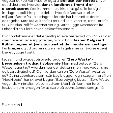
Vegetarisk Festival inviterer også til
politisk paneldebat
, hvor
det diskuteres, hvorvidt
dansk landbrugs fremtid er
plantebaseret
. Det kommer nok ikke til at gå stille for sig til
fredagens politiske paneldebat, hvor fire fødevare- eller
miljøordførere fra Folketinget allerede har bekræftet deres
deltagelse. Mød Ida Auken fra Det Radikale Venstre, Trine Torp fra
SF, Christian Poll fra Alternativet og Søren Egge Rasmussen fra
Enhedslisten. Flere navne bekræftes senere.
Hvor omfattende er det egentlig at leve bæredygtigt? Og kan det
overhovedet lade sig gøre her, hvor vi bor?
Jesper Dalgaard
Pøhler tegner et (selv)portræt af den moderne, vestlige
forbruger
og udfordrer nogle af antagelserne om (vores egen)
bæredygtige livsstil.
I et samfund bygget på overforbrug, er
“Zero Waste”-
bevægelsen trodsigt voksende
. Men hvad betyder “Zero
Waste” egentlig? Hvordan hænger det sammen med veganisme
og bæredygtighed? Og hvordan kan en “Zero Waste”-livsstil se
ud?
Calina Leonhardt, som står bag bloggen og Instagram-profilen
“NeoHippie”, har skrevet bogen “Bæredygtig Livsstil – Zero Waste,
Vegansk, Minimalisme”, som udkom i April i år, kommer forbi
festivalen om lørdagen for at svare på ovenstående spørgsmål.
Sundhed
Hvad er op og ned på sundhedsmyterne om plantebaseret kost?