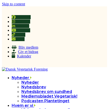
Skip to content
Facebook
Instagram
LinkedIn
YouTube
Tiktok
Email
Bliv medlem
Giv et bidrag
Kalender
Nyheder
Nyheder
Nyhedsbrev
Nyhedsbrev om sundhed
Medlemsbladet Vegetarisk!
Podcasten Plantetinget
Hvem er vi