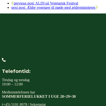
previous post:
ALDI på Vegetarisk Festival
next post:
Ældre vegetarer til møde med ældreministeren
Telefontid:
Tirsdag og torsdag
10:00 – 12:00
Medlemstelefonen har
SOMMERFERIELUKKET I UGE 28+29+30
(+45) 5191 8978 | Sekretariat