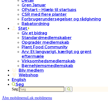
Detail
Grøn Januar
OPstart – Hjælp til startups
CSR med flere planter
Forbrugerundersøgelser og rådgivning
Rabatordning
Støt
Giv et bidrag
Standardmedlemskaber
Opgradér medlemskab
Plant Food Community
Arv: Et langvarigt, kærligt og grønt
eftermæle
Virksomhedsmedlemskab
Børnehjemsmedlemskab
Bliv medlem
Webshop
English
Søg
Søg
Åbn mobilmenu
Luk mobilmenu