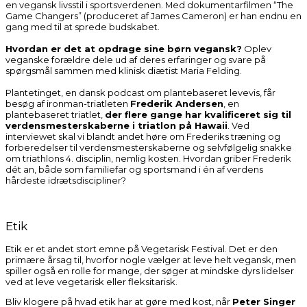
en vegansk livsstil i sportsverdenen. Med dokumentarfilmen “The
Game Changers” (produceret af James Cameron) er han endnu en
gang med til at sprede budskabet.
Hvordan er det at opdrage sine børn vegansk?
Oplev
veganske forældre dele ud af deres erfaringer og svare på
spørgsmål sammen med klinisk diætist Maria Felding.
Plantetinget, en dansk podcast om plantebaseret levevis, får
besøg af ironman-triatleten
Frederik Andersen
, en
plantebaseret triatlet,
der flere gange har kvalificeret sig til
verdensmesterskaberne i triatlon på Hawaii
. Ved
interviewet skal vi blandt andet høre om Frederiks træning og
forberedelser til verdensmesterskaberne og selvfølgelig snakke
om triathlons 4. disciplin, nemlig kosten. Hvordan griber Frederik
dét an, både som familiefar og sportsmand i én af verdens
hårdeste idrætsdiscipliner?
Etik
Etik er et andet stort emne på Vegetarisk Festival. Det er den
primære årsag til, hvorfor nogle vælger at leve helt vegansk, men
spiller også en rolle for mange, der søger at mindske dyrs lidelser
ved at leve vegetarisk eller fleksitarisk.
Bliv klogere på hvad etik har at gøre med kost, når
Peter Singer