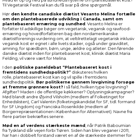
Til Vegetarisk Festival kan du
få svar på dine spørgsmål.
Hør
den kendte canadiske diætist Vesanto Melina fortælle
om den plantebaserede udvikling i Canada, samt om
plantebaseret ernæring og sundhed
. Vesanto Melina er
forfatter til adskillige bøger om vegetarisk, vegansk og rawfood-
ernæring og hovedforfatteren bag den nordamerikanske
diætistforenings vurdering om, at veltilrettelagt vegetarisk inklusiv
vegansk kost er egnet i alle livets stadier, også under graviditet,
amning, for spædbørn, børn, unge, ældre og atleter. Den førende
danske diætist inden for plantebaseret kost, klinisk diætist Maria
Felding, vil være vært for Melina.
I den
politiske paneldebat “Plantebaseret kost i
fremtidens sundhedspolitik?”
diskuteres hvilken
rolle,
plantebaseret kost kan og vil spille i fremtidens
sundhedspolitik.
Bør politikerne gennem lovgivning forsøge
at fremme grønnere kost?
I så fald, hvilken type lovgivning?
Afgifter? Maden i de offentlige køkkener? Oplysningskampagner?
Mød blandt andre Øjvind Vilsholm (medlem af Folketinget for
Enhedslisten), Carl Valentin (folketingskandidat for SF, tidl. formand
for SF Ungdom) og Franciska Rosenkilde (medlem af
Borgerrepræsentationen i København for Alternativet). Navne fra
flere partier bekræftes senere.
Mød en af verdens stærkeste mænd
, når Patrik Baboumian
fra Tyskland slår vejen forbi Tiøren. Siden han blev veganer i 2011,
har han i dobbelt forstand været en af de stærkeste stemmer for