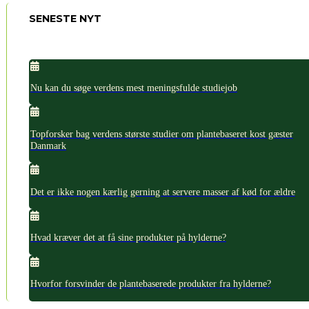
SENESTE NYT
Nu kan du søge verdens mest meningsfulde studiejob
Topforsker bag verdens største studier om plantebaseret kost gæster
Danmark
Det er ikke nogen kærlig gerning at servere masser af kød for ældre
Hvad kræver det at få sine produkter på hylderne?
Hvorfor forsvinder de plantebaserede produkter fra hylderne?