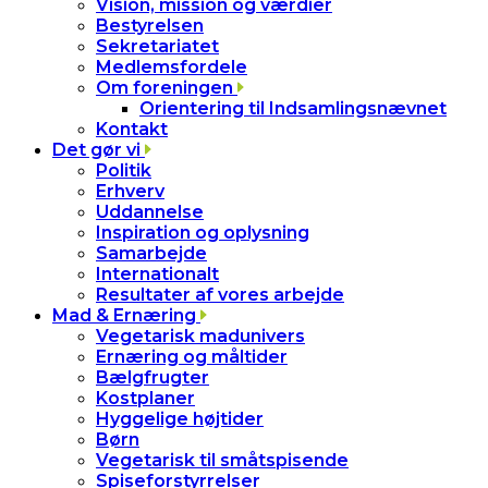
Vision, mission og værdier
Bestyrelsen
Sekretariatet
Medlemsfordele
Om foreningen
Orientering til Indsamlingsnævnet
Kontakt
Det gør vi
Politik
Erhverv
Uddannelse
Inspiration og oplysning
Samarbejde
Internationalt
Resultater af vores arbejde
Mad & Ernæring
Vegetarisk madunivers
Ernæring og måltider
Bælgfrugter
Kostplaner
Hyggelige højtider
Børn
Vegetarisk til småtspisende
Spiseforstyrrelser