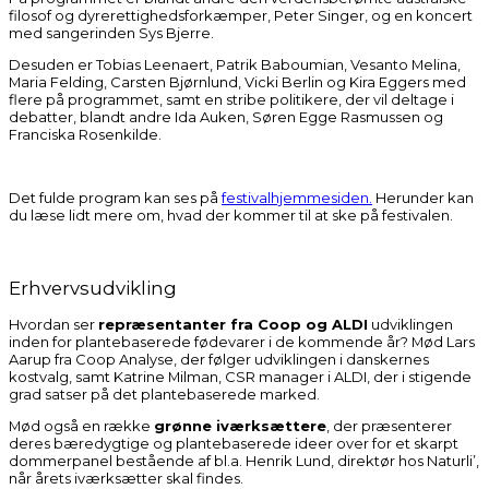
filosof og dyrerettighedsforkæmper, Peter Singer, og en koncert
med sangerinden Sys Bjerre.
Desuden er Tobias Leenaert, Patrik Baboumian, Vesanto Melina,
Maria Felding, Carsten Bjørnlund, Vicki Berlin og Kira Eggers med
flere på programmet, samt en stribe politikere, der vil deltage i
debatter, blandt andre Ida Auken, Søren Egge Rasmussen og
Franciska Rosenkilde.
Det fulde program kan ses på
festivalhjemmesiden.
H
erunder kan
du læse lidt mere om, hvad der kommer til at ske på festivalen.
Erhvervsudvikling
Hvordan ser
repræsentanter fra Coop og ALDI
udviklingen
inden for plantebaserede fødevarer i de kommende år? Mød Lars
Aarup fra Coop Analyse, der følger udviklingen i danskernes
kostvalg, samt Katrine Milman, CSR manager i ALDI, der i stigende
grad satser på det plantebaserede marked.
Mød også en række
grønne iværksættere
, der præsenterer
deres bæredygtige og plantebaserede ideer over for et skarpt
dommerpanel bestående af bl.a. Henrik Lund, direktør hos Naturli’,
når årets iværksætter skal findes.