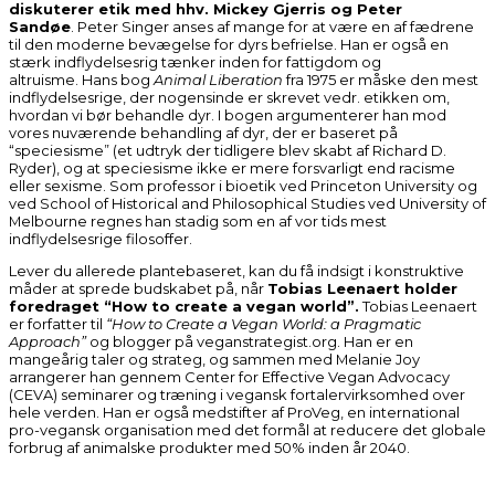
diskuterer etik med hhv. Mickey Gjerris og Peter
Sandøe
.
Peter Singer anses af mange for at være en af ​​fædrene
til den moderne bevægelse for dyrs befrielse. Han er også en
stærk indflydelsesrig tænker inden for fattigdom og
altruisme.
Hans bog
Animal Liberation
fra 1975 er måske den mest
indflydelsesrige, der nogensinde er skrevet vedr. etikken om,
hvordan vi bør behandle dyr.
I bogen argumenterer han mod
vores nuværende behandling af dyr, der er baseret på
“speciesisme” (et udtryk der tidligere blev skabt af Richard D.
Ryder), og at speciesisme ikke er mere forsvarligt end racisme
eller sexisme.
Som professor i bioetik ved Princeton University og
ved School of Historical and Philosophical Studies ved University of
Melbourne regnes han stadig som en af ​​vor tids mest
indflydelsesrige filosoffer.
Lever du allerede plantebaseret, kan du få indsigt i konstruktive
måder at sprede budskabet på, når
Tobias Leenaert holder
foredraget “How to create a vegan world”.
Tobias Leenaert
er forfatter til
“How to Create a Vegan World: a Pragmatic
Approach”
og blogger på veganstrategist.org. Han er en
mangeårig taler og strateg, og sammen med Melanie Joy
arrangerer han gennem Center for Effective Vegan Advocacy
(CEVA) seminarer og træning i vegansk fortalervirksomhed over
hele verden. Han er også medstifter af ProVeg, en international
pro-vegansk organisation med det formål at reducere det globale
forbrug af animalske produkter med 50% inden år 2040.