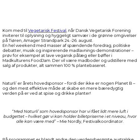
Kom med til
Vegetarisk Festival
, når Dansk Vegetarisk Forening
inviterer til oplysning og hyggeligt samvær i de grønne omgivelser
på Tiøren, Amager Strandpark 24.-26. august.
En hel weekend med masser af spændende foredrag, politiske
debatter, musik og inspirerende madlavnings-demonstrationer –
prøv for eksempel at lave vegansk pålæg eller bøffer i
Madkulturens FoodJam. Der vil være madboder og udstillere med
salg af produkter, alt sammen 100 % plantebaseret.
Naturli’ er årets hovedsponsor – fordi der ikke er nogen Planet B –
og den mest effektive måde at skabe en mere bæredygtig
verden på er ved at spise og drikke planter!
“
Med Naturli’ som hovedsponsor har vi fået lidt mere luft i
budgettet – hvilket gør vi kan holder billetpriserne i et niveau, hvor
alle kan være med
” – Mie Nordly, Festivalkoordinator.
På programmet er blandt andre den verdensberømte australske