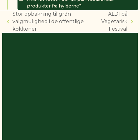
produkter fra hylderne?
Stor opbakning til grøn
ALDI på
valgmulighed i de offentlige
Vegetarisk
previous
next
køkkener
Festival
post:
post: