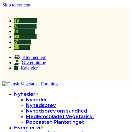
Skip to content
Facebook
Instagram
LinkedIn
YouTube
Tiktok
Email
Bliv medlem
Giv et bidrag
Kalender
Nyheder
Nyheder
Nyhedsbrev
Nyhedsbrev om sundhed
Medlemsbladet Vegetarisk!
Podcasten Plantetinget
Hvem er vi