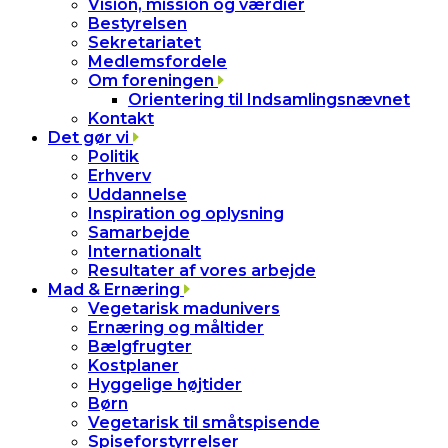
Vision, mission og værdier
Bestyrelsen
Sekretariatet
Medlemsfordele
Om foreningen
Orientering til Indsamlingsnævnet
Kontakt
Det gør vi
Politik
Erhverv
Uddannelse
Inspiration og oplysning
Samarbejde
Internationalt
Resultater af vores arbejde
Mad & Ernæring
Vegetarisk madunivers
Ernæring og måltider
Bælgfrugter
Kostplaner
Hyggelige højtider
Børn
Vegetarisk til småtspisende
Spiseforstyrrelser