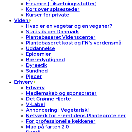
E-numre (Tilsætningsstoffer)
Kort over spisesteder
Kurser for private
Viden
Hvad er en vegetar og en veganer?
Statistik om Danmark
Plantebaseret Videnscenter
Plantebaseret kost og FN’s verdensmål
Uddannelse
Epidemier
Bæredygtighed
Dyreetik
Sundhed
Pjecer
Erhverv
Erhverv
Medlemskab og sponsorater
Det Grønne Hjerte
V-Label
Annoncering i Vegetarisk!
Netværk for Fremtidens Planteproteiner
For professionelle køkkener
Mad på farten 2.0