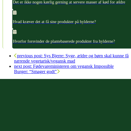
Det er ikke nogen kærlig gerning at servere masser af kød for ældre
Hvad kræver det at få sine produkter på hylderne?
Hvorfor forsvinder de plantebaserede produkter fra hylderne?
previous post:
Sys Bjerre: Syge, ældre og børn skal kunne få
nærende vegetarisk/vegansk mad
next post:
Fødevareministeren om vegansk Impossible
Burger: “Smager godt”