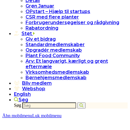
Detail
Grøn Januar
OPstart – Hjælp til startups
CSR med flere planter
Forbrugerundersøgelser og rådgivning
Rabatordning
Støt
Giv et bidrag
Standardmedlemskaber
Opgradér medlemskab
Plant Food Community
Arv: Et langvarigt, kærligt og grønt
eftermæle
Virksomhedsmedlemskab
Børnehjemsmedlemskab
Bliv medlem
Webshop
English
Søg
Søg
Åbn mobilmenu
Luk mobilmenu