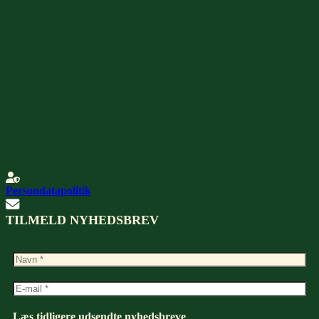
Persondatapolitik
TILMELD NYHEDSBREV
Læs tidligere udsendte nyhedsbreve