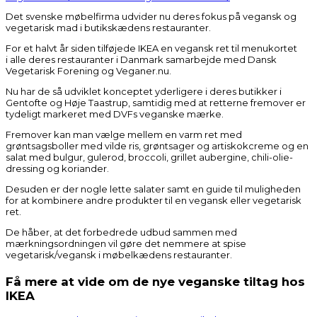
Det svenske møbelfirma udvider nu deres fokus på vegansk og
vegetarisk mad i butikskædens restauranter.
For et halvt år siden tilføjede IKEA en vegansk ret til menukortet
i alle deres restauranter i Danmark samarbejde med Dansk
Vegetarisk Forening og Veganer.nu.
Nu har de så udviklet konceptet yderligere i deres butikker i
Gentofte og Høje Taastrup, samtidig med at retterne fremover er
tydeligt markeret med DVFs veganske mærke.
Fremover kan man vælge mellem en varm ret med
grøntsagsboller med vilde ris, grøntsager og artiskokcreme og en
salat med bulgur, gulerod, broccoli, grillet aubergine, chili-olie-
dressing og koriander.
Desuden er der nogle lette salater samt en guide til muligheden
for at kombinere andre produkter til en vegansk eller vegetarisk
ret.
De håber, at det forbedrede udbud sammen med
mærkningsordningen vil gøre det nemmere at spise
vegetarisk/vegansk i møbelkædens restauranter.
Få mere at vide om de nye veganske tiltag hos
IKEA