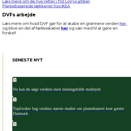
Læs mere om de nye retter i TV2 Lorrys artikel
.
Plantebaserede lækkerier hos IKEA
.
DVFs arbejde
Læs mere om hvad DVF gør for at skabe en grønnere verden
her
,
og blive en del af fællesskabet
her
og vær med til at gøre en
forskel!
SENESTE NYT
Nu kan du søge verdens mest meningsfulde studiejob
Topforsker bag verdens største studier om plantebaseret kost gæster
Danmark