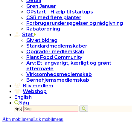
Detail
Grøn Januar
OPstart – Hjælp til startups
CSR med flere planter
Forbrugerundersøgelser og rådgivning
Rabatordning
Støt
Giv et bidrag
Standardmedlemskaber
Opgradér medlemskab
Plant Food Community
Arv: Et langvarigt, kærligt og grønt
eftermæle
Virksomhedsmedlemskab
Børnehjemsmedlemskab
Bliv medlem
Webshop
English
Søg
Søg
Åbn mobilmenu
Luk mobilmenu