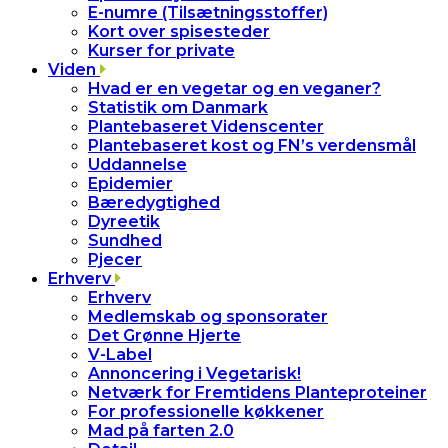
E-numre (Tilsætningsstoffer)
Kort over spisesteder
Kurser for private
Viden
Hvad er en vegetar og en veganer?
Statistik om Danmark
Plantebaseret Videnscenter
Plantebaseret kost og FN’s verdensmål
Uddannelse
Epidemier
Bæredygtighed
Dyreetik
Sundhed
Pjecer
Erhverv
Erhverv
Medlemskab og sponsorater
Det Grønne Hjerte
V-Label
Annoncering i Vegetarisk!
Netværk for Fremtidens Planteproteiner
For professionelle køkkener
Mad på farten 2.0