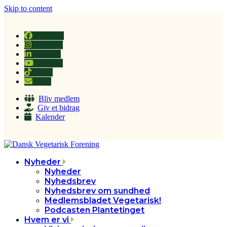
Skip to content
Facebook
Instagram
LinkedIn
YouTube
Tiktok
Email
Bliv medlem
Giv et bidrag
Kalender
Nyheder
Nyheder
Nyhedsbrev
Nyhedsbrev om sundhed
Medlemsbladet Vegetarisk!
Podcasten Plantetinget
Hvem er vi