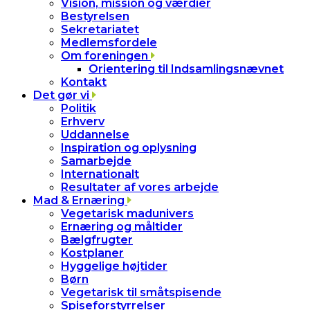
Vision, mission og værdier
Bestyrelsen
Sekretariatet
Medlemsfordele
Om foreningen
Orientering til Indsamlingsnævnet
Kontakt
Det gør vi
Politik
Erhverv
Uddannelse
Inspiration og oplysning
Samarbejde
Internationalt
Resultater af vores arbejde
Mad & Ernæring
Vegetarisk madunivers
Ernæring og måltider
Bælgfrugter
Kostplaner
Hyggelige højtider
Børn
Vegetarisk til småtspisende
Spiseforstyrrelser