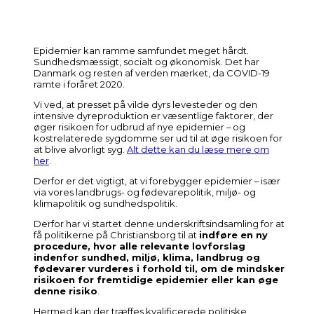
Epidemier kan ramme samfundet meget hårdt.
Sundhedsmæssigt, socialt og økonomisk. Det har
Danmark og resten af verden mærket, da COVID-19
ramte i foråret 2020.
Vi ved, at presset på vilde dyrs levesteder og den
intensive dyreproduktion er væsentlige faktorer, der
øger risikoen for udbrud af nye epidemier – og
kostrelaterede sygdomme ser ud til at øge risikoen for
at blive alvorligt syg.
Alt dette kan du læse mere om
her
.
Derfor er det vigtigt, at vi forebygger epidemier – især
via vores landbrugs- og fødevarepolitik, miljø- og
klimapolitik og sundhedspolitik.
Derfor har vi startet denne underskriftsindsamling for at
få politikerne på Christiansborg til at
indføre en ny
procedure, hvor alle relevante lovforslag
indenfor sundhed, miljø, klima, landbrug og
fødevarer vurderes i forhold til, om de mindsker
risikoen for fremtidige epidemier eller kan øge
denne risiko
.
Hermed kan der træffes kvalificerede politiske