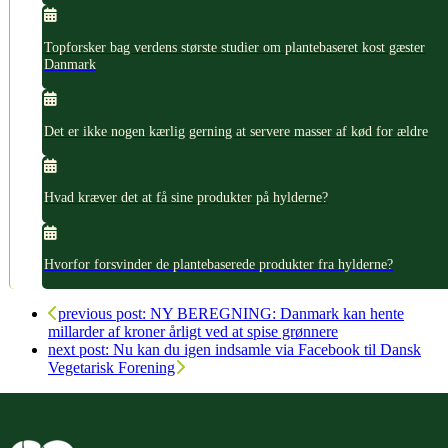
Topforsker bag verdens største studier om plantebaseret kost gæster
Danmark
Det er ikke nogen kærlig gerning at servere masser af kød for ældre
Hvad kræver det at få sine produkter på hylderne?
Hvorfor forsvinder de plantebaserede produkter fra hylderne?
previous post:
NY BEREGNING: Danmark kan hente
millarder af kroner årligt ved at spise grønnere
next post:
Nu kan du igen indsamle via Facebook til Dansk
Vegetarisk Forening