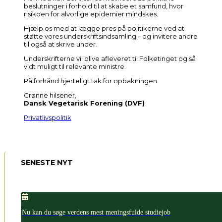
beslutninger i forhold til at skabe et samfund, hvor
risikoen for alvorlige epidemier mindskes.
Hjælp os med at lægge pres på politikerne ved at
støtte vores underskriftsindsamling – og invitere andre
til også at skrive under.
Underskrifterne vil blive afleveret til Folketinget og så
vidt muligt til relevante ministre.
På forhånd hjerteligt tak for opbakningen.
Grønne hilsener,
Dansk Vegetarisk Forening (DVF)
Privatlivspolitik
SENESTE NYT
Nu kan du søge verdens mest meningsfulde studiejob