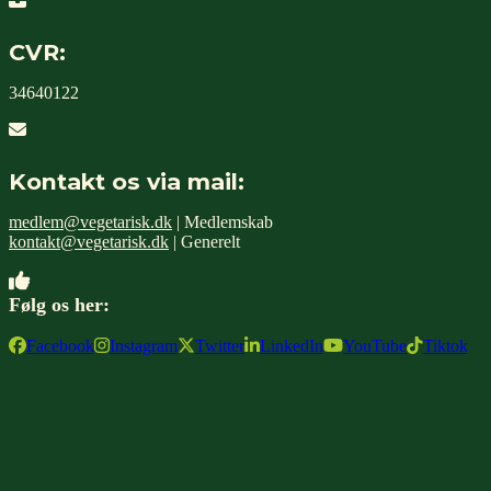
CVR:
34640122
Kontakt os via mail:
medlem@vegetarisk.dk
| Medlemskab
kontakt@vegetarisk.dk
| Generelt
Følg os her:
Facebook
Instagram
Twitter
LinkedIn
YouTube
Tiktok