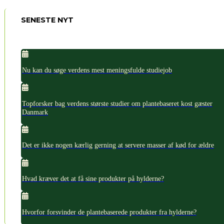
SENESTE NYT
Nu kan du søge verdens mest meningsfulde studiejob
Topforsker bag verdens største studier om plantebaseret kost gæster
Danmark
Det er ikke nogen kærlig gerning at servere masser af kød for ældre
Hvad kræver det at få sine produkter på hylderne?
Hvorfor forsvinder de plantebaserede produkter fra hylderne?