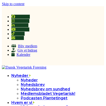
Skip to content
Facebook
Instagram
LinkedIn
YouTube
Tiktok
Email
Bliv medlem
Giv et bidrag
Kalender
Nyheder
Nyheder
Nyhedsbrev
Nyhedsbrev om sundhed
Medlemsbladet Vegetarisk!
Podcasten Plantetinget
Hvem er vi