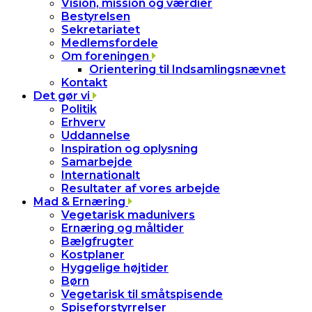
Vision, mission og værdier
Bestyrelsen
Sekretariatet
Medlemsfordele
Om foreningen
Orientering til Indsamlingsnævnet
Kontakt
Det gør vi
Politik
Erhverv
Uddannelse
Inspiration og oplysning
Samarbejde
Internationalt
Resultater af vores arbejde
Mad & Ernæring
Vegetarisk madunivers
Ernæring og måltider
Bælgfrugter
Kostplaner
Hyggelige højtider
Børn
Vegetarisk til småtspisende
Spiseforstyrrelser