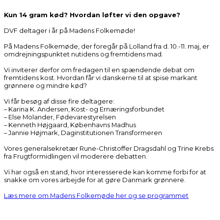
Kun 14 gram kød? Hvordan løfter vi den opgave?
DVF deltager i år på
Madens Folkemøde
!
På Madens Folkemøde, der foregår på Lolland fra d. 10.-11. maj, er
omdrejningspunktet nutidens og fremtidens mad.
Vi inviterer derfor om fredagen til en spændende debat om
fremtidens kost. Hvordan får vi danskerne til at spise markant
grønnere og mindre kød?
Vi får besøg af disse fire deltagere:
– Karina K. Andersen, Kost- og Ernæringsforbundet
– Else Molander,
Fødevarestyrelsen
– Kenneth Højgaard,
Københavns Madhus
– Jannie Højmark, Daginstitutionen Transformeren
Vores generalsekretær Rune-Christoffer Dragsdahl og Trine Krebs
fra
Frugtformidlingen
vil moderere debatten.
Vi har også en stand, hvor interesserede kan komme forbi for at
snakke om vores arbejde for at gøre Danmark grønnere.
Læs mere om Madens Folkemøde her og se programmet