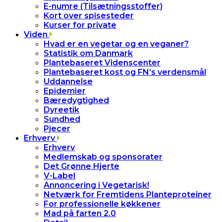
E-numre (Tilsætningsstoffer)
Kort over spisesteder
Kurser for private
Viden
Hvad er en vegetar og en veganer?
Statistik om Danmark
Plantebaseret Videnscenter
Plantebaseret kost og FN’s verdensmål
Uddannelse
Epidemier
Bæredygtighed
Dyreetik
Sundhed
Pjecer
Erhverv
Erhverv
Medlemskab og sponsorater
Det Grønne Hjerte
V-Label
Annoncering i Vegetarisk!
Netværk for Fremtidens Planteproteiner
For professionelle køkkener
Mad på farten 2.0