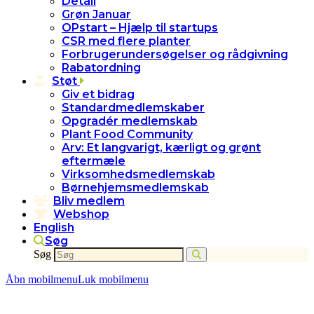
Detail
Grøn Januar
OPstart – Hjælp til startups
CSR med flere planter
Forbrugerundersøgelser og rådgivning
Rabatordning
Støt
Giv et bidrag
Standardmedlemskaber
Opgradér medlemskab
Plant Food Community
Arv: Et langvarigt, kærligt og grønt
eftermæle
Virksomhedsmedlemskab
Børnehjemsmedlemskab
Bliv medlem
Webshop
English
Søg
Søg
Åbn mobilmenu
Luk mobilmenu