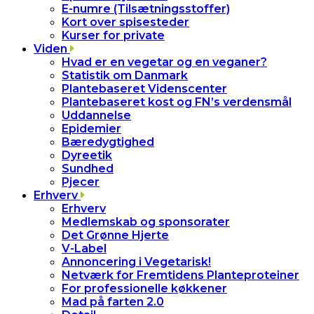
E-numre (Tilsætningsstoffer)
Kort over spisesteder
Kurser for private
Viden
Hvad er en vegetar og en veganer?
Statistik om Danmark
Plantebaseret Videnscenter
Plantebaseret kost og FN’s verdensmål
Uddannelse
Epidemier
Bæredygtighed
Dyreetik
Sundhed
Pjecer
Erhverv
Erhverv
Medlemskab og sponsorater
Det Grønne Hjerte
V-Label
Annoncering i Vegetarisk!
Netværk for Fremtidens Planteproteiner
For professionelle køkkener
Mad på farten 2.0