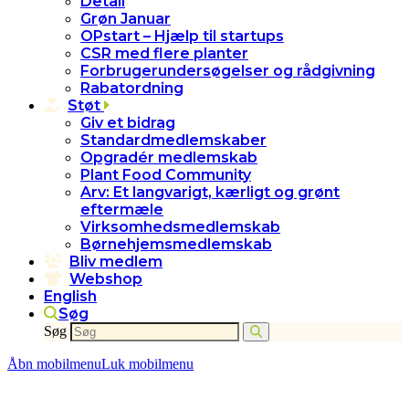
Detail
Grøn Januar
OPstart – Hjælp til startups
CSR med flere planter
Forbrugerundersøgelser og rådgivning
Rabatordning
Støt
Giv et bidrag
Standardmedlemskaber
Opgradér medlemskab
Plant Food Community
Arv: Et langvarigt, kærligt og grønt
eftermæle
Virksomhedsmedlemskab
Børnehjemsmedlemskab
Bliv medlem
Webshop
English
Søg
Søg
Åbn mobilmenu
Luk mobilmenu