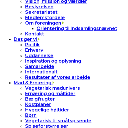
Vision, mission og værdier
Bestyrelsen
Sekretariatet
Medlemsfordele
Om foreningen
Orientering til Indsamlingsnævnet
Kontakt
Det gør vi
Politik
Erhverv
Uddannelse
Inspiration og oplysning
Samarbejde
Internationalt
Resultater af vores arbejde
Mad & Ernæring
Vegetarisk madunivers
Ernæring og måltider
Bælgfrugter
Kostplaner
Hyggelige højtider
Børn
Vegetarisk til småtspisende
Spiseforstyrrelser