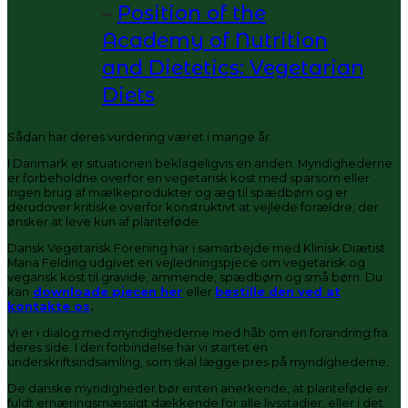
–
Position of the
Academy of Nutrition
and Dietetics: Vegetarian
Diets
Sådan har deres vurdering været i mange år.
I Danmark er situationen beklageligvis en anden. Myndighederne
er forbeholdne overfor en vegetarisk kost med sparsom eller
ingen brug af mælkeprodukter og æg til spædbørn og er
derudover kritiske overfor konstruktivt at vejlede forældre, der
ønsker at leve kun af planteføde.
Dansk Vegetarisk Forening har i samarbejde med Klinisk Diætist
Maria Felding udgivet en vejledningspjece om vegetarisk og
vegansk kost til gravide, ammende, spædbørn og små børn. Du
kan
downloade pjecen her
eller
bestille den ved at
kontakte os
.
Vi er i dialog med myndighederne med håb om en forandring fra
deres side. I den forbindelse har vi startet en
underskriftsindsamling, som skal lægge pres på myndighederne.
De danske myndigheder bør enten anerkende, at planteføde er
fuldt ernæringsmæssigt dækkende for alle livsstadier, eller i det