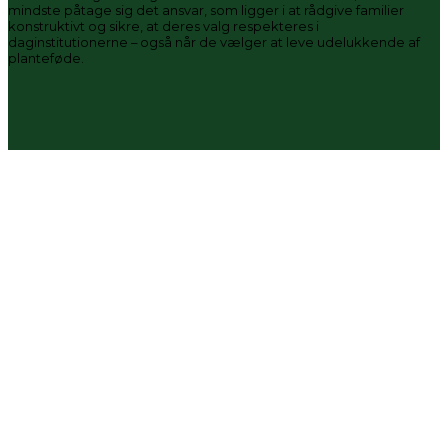
mindste påtage sig det ansvar, som ligger i at rådgive familier
konstruktivt og sikre, at deres valg respekteres i
daginstitutionerne – også når de vælger at leve udelukkende af
planteføde.
Du kan hjælpe os med dette arbejde ved at skrive
under på vores underskriftsindsamling her →
Skriv under her
Støt os