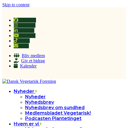
Skip to content
Facebook
Instagram
LinkedIn
YouTube
Tiktok
Email
Bliv medlem
Giv et bidrag
Kalender
Nyheder
Nyheder
Nyhedsbrev
Nyhedsbrev om sundhed
Medlemsbladet Vegetarisk!
Podcasten Plantetinget
Hvem er vi