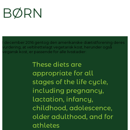
BØRN
I december 2016 gentog den amerikanske diætistforening deres
vurdering, at veltilrettelagt vegetarisk kost, herunder også
vegansk kost, er passende for alle livsstadier:
These diets are
appropriate for all
stages of the life cycle,
including pregnancy,
lactation, infancy,
childhood, adolescence,
older adulthood, and for
athletes