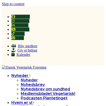
Skip to content
Facebook
Instagram
LinkedIn
YouTube
Tiktok
Email
Bliv medlem
Giv et bidrag
Kalender
Nyheder
Nyheder
Nyhedsbrev
Nyhedsbrev om sundhed
Medlemsbladet Vegetarisk!
Podcasten Plantetinget
Hvem er vi