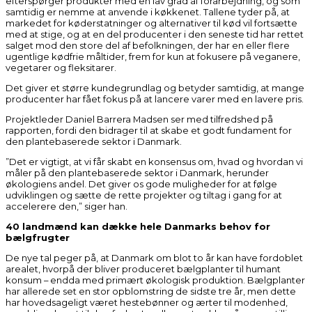
efterspørger produkter med en lav grad af forarbejdning, og som
samtidig er nemme at anvende i køkkenet. Tallene tyder på, at
markedet for køderstatninger og alternativer til kød vil fortsætte
med at stige, og at en del producenter i den seneste tid har rettet
salget mod den store del af befolkningen, der har en eller flere
ugentlige kødfrie måltider, frem for kun at fokusere på veganere,
vegetarer og fleksitarer.
Det giver et større kundegrundlag og betyder samtidig, at mange
producenter har fået fokus på at lancere varer med en lavere pris.
Projektleder Daniel Barrera Madsen ser med tilfredshed på
rapporten, fordi den bidrager til at skabe et godt fundament for
den plantebaserede sektor i Danmark.
”Det er vigtigt, at vi får skabt en konsensus om, hvad og hvordan vi
måler på den plantebaserede sektor i Danmark, herunder
økologiens andel. Det giver os gode muligheder for at følge
udviklingen og sætte de rette projekter og tiltag i gang for at
accelerere den,” siger han.
40 landmænd kan dække hele Danmarks behov for
bælgfrugter
De nye tal peger på, at Danmark om blot to år kan have fordoblet
arealet, hvorpå der bliver produceret bælgplanter til humant
konsum – endda med primært økologisk produktion. Bælgplanter
har allerede set en stor opblomstring de sidste tre år, men dette
har hovedsageligt været hestebønner og ærter til modenhed,