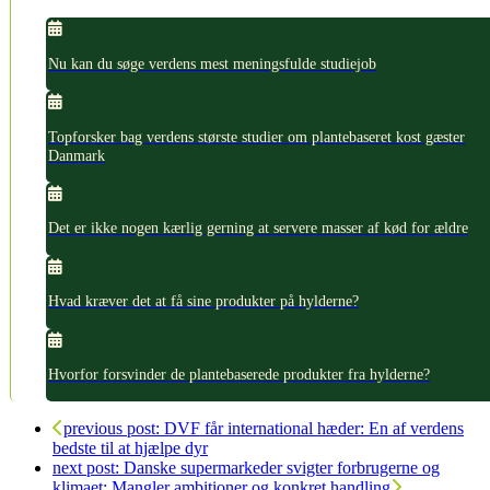
Nu kan du søge verdens mest meningsfulde studiejob
Topforsker bag verdens største studier om plantebaseret kost gæster
Danmark
Det er ikke nogen kærlig gerning at servere masser af kød for ældre
Hvad kræver det at få sine produkter på hylderne?
Hvorfor forsvinder de plantebaserede produkter fra hylderne?
previous post:
DVF får international hæder: En af verdens
bedste til at hjælpe dyr
next post:
Danske supermarkeder svigter forbrugerne og
klimaet: Mangler ambitioner og konkret handling