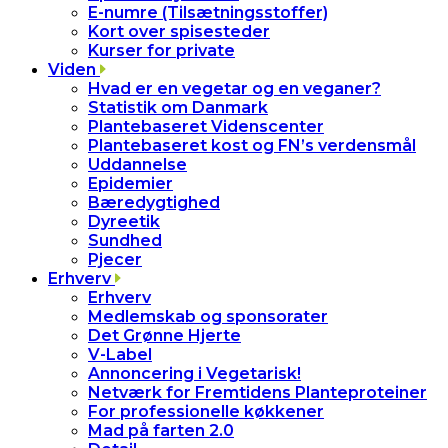
E-numre (Tilsætningsstoffer)
Kort over spisesteder
Kurser for private
Viden
Hvad er en vegetar og en veganer?
Statistik om Danmark
Plantebaseret Videnscenter
Plantebaseret kost og FN’s verdensmål
Uddannelse
Epidemier
Bæredygtighed
Dyreetik
Sundhed
Pjecer
Erhverv
Erhverv
Medlemskab og sponsorater
Det Grønne Hjerte
V-Label
Annoncering i Vegetarisk!
Netværk for Fremtidens Planteproteiner
For professionelle køkkener
Mad på farten 2.0