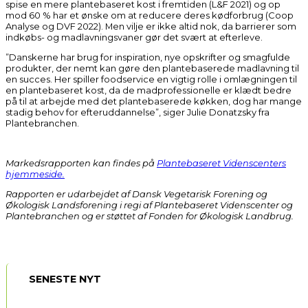
spise en mere plantebaseret kost i fremtiden (L&F 2021) og op
mod 60 % har et ønske om at reducere deres kødforbrug (Coop
Analyse og DVF 2022). Men vilje er ikke altid nok, da barrierer som
indkøbs- og madlavningsvaner gør det svært at efterleve.
”Danskerne har brug for inspiration, nye opskrifter og smagfulde
produkter, der nemt kan gøre den plantebaserede madlavning til
en succes. Her spiller foodservice en vigtig rolle i omlægningen til
en plantebaseret kost, da de madprofessionelle er klædt bedre
på til at arbejde med det plantebaserede køkken, dog har mange
stadig behov for efteruddannelse”, siger Julie Donatzsky fra
Plantebranchen.
Markedsrapporten kan findes på
Plantebaseret Videnscenters
hjemmeside.
Rapporten er udarbejdet af Dansk Vegetarisk Forening og
Økologisk Landsforening i regi af Plantebaseret Videnscenter og
Plantebranchen og er støttet af Fonden for Økologisk Landbrug.
SENESTE NYT