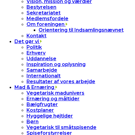
Vision, mission og værdier
Bestyrelsen
Sekretariatet
Medlemsfordele
Om foreningen
Orientering til Indsamlingsnævnet
Kontakt
Det gør vi
Politik
Erhverv
Uddannelse
Inspiration og oplysning
Samarbejde
Internationalt
Resultater af vores arbejde
Mad & Ernæring
Vegetarisk madunivers
Ernæring og måltider
Bælgfrugter
Kostplaner
Hyggelige højtider
Børn
Vegetarisk til småtspisende
Spiseforstyrrelser