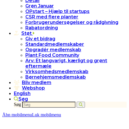
Detail
Grøn Januar
OPstart – Hjælp til startups
CSR med flere planter
Forbrugerundersøgelser og rådgivning
Rabatordning
Støt
Giv et bidrag
Standardmedlemskaber
Opgradér medlemskab
Plant Food Community
Arv: Et langvarigt, kærligt og grønt
eftermæle
Virksomhedsmedlemskab
Børnehjemsmedlemskab
Bliv medlem
Webshop
English
Søg
Søg
Åbn mobilmenu
Luk mobilmenu