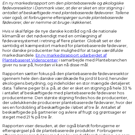
En ny markedsrapport om den plantebaserede og økologiske
fødevaresektor i Danmark viser, at der er sket en stor stigning i
antallet af beskæftigede med plantebaserede fødevarer. Tallene
viser også, at forbrugerne efterspørger sunde plantebaserede
fødevarer, der er nemme at bruge i køkkenet.
Hvis vi skal følge de nye danske kostråd og nå de nationale
klimamål er det nødvendigt med en omlægning af
fødevaresystemet i retning af flere planter. Globalt set er der
samtidig et kæmpestort marked for plantebaserede fødevarer,
hvor danske producenter har mulighed for at tage værdifulde
markedsandele.
En ny markedsrapport udarbejdet af
Plantebaseret Videnscenter
i samarbejde med Plantebranchen
giver nu svar på, hvordan vi kan nå disse mål.
Rapporten sætter fokus på den plantebaserede fødevaresektor
igennem hele den danske værdikæde fra jord til bord, herunder
økologiens betydning, og indeholder en stor mængde detaljeret
data. Tallene peger bl.a. på, at der er sket en stigning på hele 33 %
i antallet af beskæftigede med plantebaserede fødevarer hos
producenterne. Den største stigning findes hos de producenter,
der udelukkende producerer plantebaserede fødevarer, hvor der
ses en fordobling af beskæftigede i løbet af tre år. Antallet af
beskæftigede på gartnerier og avlere af frugt og grøntsager er
steget med 21 % på tre år.
Rapporten viser desuden, at der også blandt forbrugerne er
efterspørgsel på de plantebaserede produkter. Forbrugerne