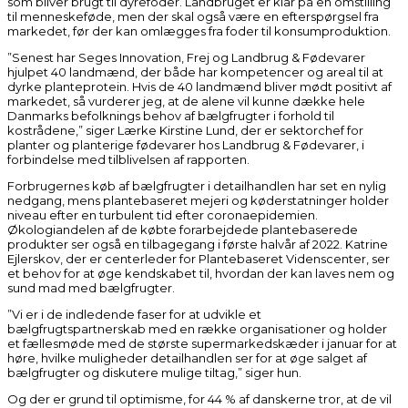
som bliver brugt til dyrefoder. Landbruget er klar på en omstilling
til menneskeføde, men der skal også være en efterspørgsel fra
markedet, før der kan omlægges fra foder til konsumproduktion.
”Senest har Seges Innovation, Frej og Landbrug & Fødevarer
hjulpet 40 landmænd, der både har kompetencer og areal til at
dyrke planteprotein. Hvis de 40 landmænd bliver mødt positivt af
markedet, så vurderer jeg, at de alene vil kunne dække hele
Danmarks befolknings behov af bælgfrugter i forhold til
kostrådene,
” siger
Lærke Kirstine Lund, der er sektorchef for
planter og planterige fødevarer hos Landbrug & Fødevarer, i
forbindelse med tilblivelsen af rapporten.
Forbrugernes køb af bælgfrugter i detailhandlen har set en nylig
nedgang, mens plantebaseret mejeri og køderstatninger holder
niveau efter en turbulent tid efter coronaepidemien.
Økologiandelen af de købte forarbejdede plantebaserede
produkter ser også en tilbagegang i første halvår af 2022. Katrine
Ejlerskov, der er centerleder for Plantebaseret Videnscenter, ser
et behov for at øge kendskabet til, hvordan der kan laves nem og
sund mad med bælgfrugter.
”Vi er i de indledende faser for at udvikle et
bælgfrugtspartnerskab med en række organisationer og holder
et fællesmøde med de største supermarkedskæder i januar for at
høre, hvilke muligheder detailhandlen ser for at øge salget af
bælgfrugter og diskutere mulige tiltag,”
siger hun.
Og der er grund til optimisme, for 44 % af danskerne tror, at de vil