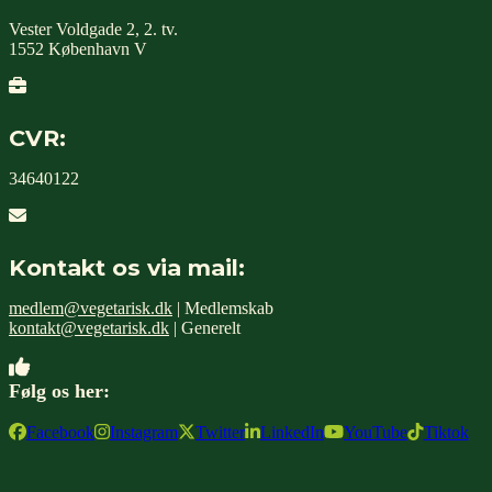
Vester Voldgade 2, 2. tv.
1552 København V
CVR:
34640122
Kontakt os via mail:
medlem@vegetarisk.dk
| Medlemskab
kontakt@vegetarisk.dk
| Generelt
Følg os her:
Facebook
Instagram
Twitter
LinkedIn
YouTube
Tiktok