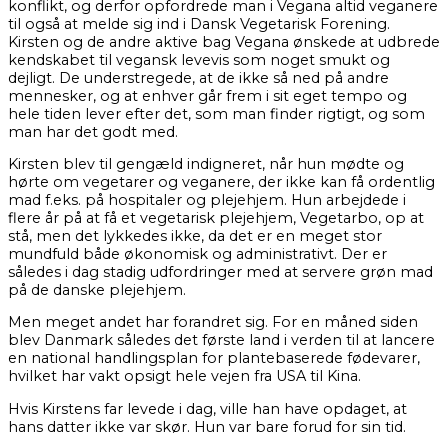
konflikt, og derfor opfordrede man i Vegana altid veganere
til også at melde sig ind i Dansk Vegetarisk Forening.
Kirsten og de andre aktive bag Vegana ønskede at udbrede
kendskabet til vegansk levevis som noget smukt og
dejligt. De understregede, at de ikke så ned på andre
mennesker, og at enhver går frem i sit eget tempo og
hele tiden lever efter det, som man finder rigtigt, og som
man har det godt med.
Kirsten blev til gengæld indigneret, når hun mødte og
hørte om vegetarer og veganere, der ikke kan få ordentlig
mad f.eks. på hospitaler og plejehjem. Hun arbejdede i
flere år på at få et vegetarisk plejehjem, Vegetarbo, op at
stå, men det lykkedes ikke, da det er en meget stor
mundfuld både økonomisk og administrativt. Der er
således i dag stadig udfordringer med at servere grøn mad
på de danske plejehjem.
Men meget andet har forandret sig. For en måned siden
blev Danmark således det første land i verden til at lancere
en national handlingsplan for plantebaserede fødevarer,
hvilket har vakt opsigt hele vejen fra USA til Kina.
Hvis Kirstens far levede i dag, ville han have opdaget, at
hans datter ikke var skør. Hun var bare forud for sin tid.