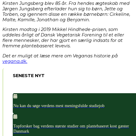
Kirsten Jungsberg blev 85 år. Fra hendes ægteskab med
Jørgen Jungsberg efterlader hun sig to børn, Jette og
Torben, og igennem disse en række børnebørn: Cirkeline,
Malte, Kamille, Jonathan og Benjamin.
Kirsten modtog i 2019 Mikkel Hindhede-prisen, som
uddeles årligt af Dansk Vegetarisk Forening til et eller
flere mennesker, der har gjort en særlig indsats for at
fremme plantebaseret levevis.
Det er muligt at læse mere om Veganas historie på
vegana.dk.
SENESTE NYT
Nu kan du søge verdens mest meningsfulde studiejob
Topforsker bag verdens største studier om plantebaseret kost gæster
Danmark