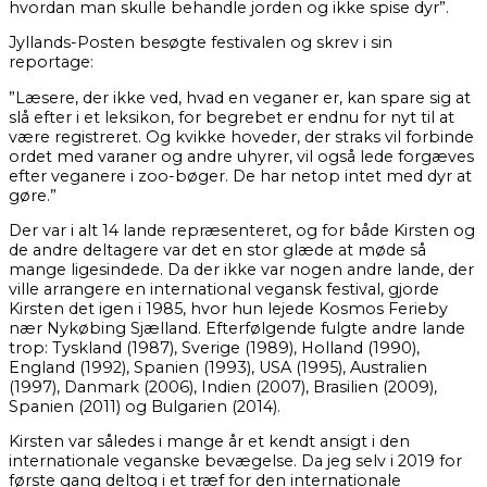
hvordan man skulle behandle jorden og ikke spise dyr”.
Jyllands-Posten besøgte festivalen og skrev i sin
reportage:
”Læsere, der ikke ved, hvad en veganer er, kan spare sig at
slå efter i et leksikon, for begrebet er endnu for nyt til at
være registreret. Og kvikke hoveder, der straks vil forbinde
ordet med varaner og andre uhyrer, vil også lede forgæves
efter veganere i zoo-bøger. De har netop intet med dyr at
gøre.”
Der var i alt 14 lande repræsenteret, og for både Kirsten og
de andre deltagere var det en stor glæde at møde så
mange ligesindede. Da der ikke var nogen andre lande, der
ville arrangere en international vegansk festival, gjorde
Kirsten det igen i 1985, hvor hun lejede Kosmos Ferieby
nær Nykøbing Sjælland. Efterfølgende fulgte andre lande
trop: Tyskland (1987), Sverige (1989), Holland (1990),
England (1992), Spanien (1993), USA (1995), Australien
(1997), Danmark (2006), Indien (2007), Brasilien (2009),
Spanien (2011) og Bulgarien (2014).
Kirsten var således i mange år et kendt ansigt i den
internationale veganske bevægelse. Da jeg selv i 2019 for
første gang deltog i et træf for den internationale