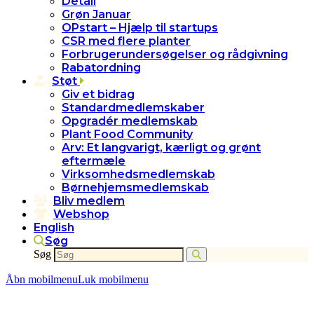
Detail
Grøn Januar
OPstart – Hjælp til startups
CSR med flere planter
Forbrugerundersøgelser og rådgivning
Rabatordning
Støt
Giv et bidrag
Standardmedlemskaber
Opgradér medlemskab
Plant Food Community
Arv: Et langvarigt, kærligt og grønt
eftermæle
Virksomhedsmedlemskab
Børnehjemsmedlemskab
Bliv medlem
Webshop
English
Søg
Søg
Åbn mobilmenu
Luk mobilmenu