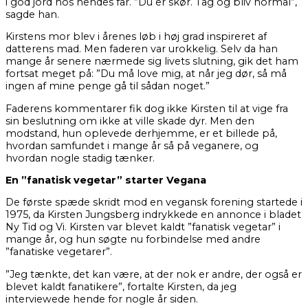
i god jord hos hendes far. ”Du er skør. Tag og bliv normal”,
sagde han.
Kirstens mor blev i årenes løb i høj grad inspireret af
datterens mad. Men faderen var urokkelig. Selv da han
mange år senere nærmede sig livets slutning, gik det ham
fortsat meget på: ”Du må love mig, at når jeg dør, så må
ingen af mine penge gå til sådan noget.”
Faderens kommentarer fik dog ikke Kirsten til at vige fra
sin beslutning om ikke at ville skade dyr. Men den
modstand, hun oplevede derhjemme, er et billede på,
hvordan samfundet i mange år så på veganere, og
hvordan nogle stadig tænker.
En ”fanatisk vegetar” starter Vegana
De første spæde skridt mod en vegansk forening startede i
1975, da Kirsten Jungsberg indrykkede en annonce i bladet
Ny Tid og Vi. Kirsten var blevet kaldt ”fanatisk vegetar” i
mange år, og hun søgte nu forbindelse med andre
”fanatiske vegetarer”.
”Jeg tænkte, det kan være, at der nok er andre, der også er
blevet kaldt fanatikere”, fortalte Kirsten, da jeg
interviewede hende for nogle år siden.