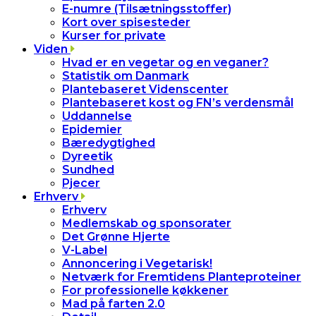
E-numre (Tilsætningsstoffer)
Kort over spisesteder
Kurser for private
Viden
Hvad er en vegetar og en veganer?
Statistik om Danmark
Plantebaseret Videnscenter
Plantebaseret kost og FN’s verdensmål
Uddannelse
Epidemier
Bæredygtighed
Dyreetik
Sundhed
Pjecer
Erhverv
Erhverv
Medlemskab og sponsorater
Det Grønne Hjerte
V-Label
Annoncering i Vegetarisk!
Netværk for Fremtidens Planteproteiner
For professionelle køkkener
Mad på farten 2.0