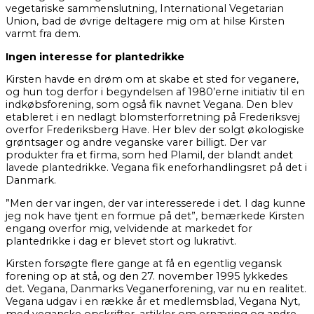
vegetariske sammenslutning, International Vegetarian
Union, bad de øvrige deltagere mig om at hilse Kirsten
varmt fra dem.
Ingen interesse for plantedrikke
Kirsten havde en drøm om at skabe et sted for veganere,
og hun tog derfor i begyndelsen af 1980’erne initiativ til en
indkøbsforening, som også fik navnet Vegana. Den blev
etableret i en nedlagt blomsterforretning på Frederiksvej
overfor Frederiksberg Have. Her blev der solgt økologiske
grøntsager og andre veganske varer billigt. Der var
produkter fra et firma, som hed Plamil, der blandt andet
lavede plantedrikke. Vegana fik eneforhandlingsret på det i
Danmark.
”Men der var ingen, der var interesserede i det. I dag kunne
jeg nok have tjent en formue på det”, bemærkede Kirsten
engang overfor mig, velvidende at markedet for
plantedrikke i dag er blevet stort og lukrativt.
Kirsten forsøgte flere gange at få en egentlig vegansk
forening op at stå, og den 27. november 1995 lykkedes
det. Vegana, Danmarks Veganerforening, var nu en realitet.
Vegana udgav i en række år et medlemsblad, Vegana Nyt,
med veganske opskrifter, artikler om ernæring og andre