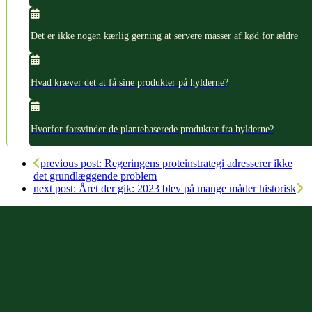
Det er ikke nogen kærlig gerning at servere masser af kød for ældre
Hvad kræver det at få sine produkter på hylderne?
Hvorfor forsvinder de plantebaserede produkter fra hylderne?
previous post:
Regeringens proteinstrategi adresserer ikke
det grundlæggende problem
next post:
Året der gik: 2023 blev på mange måder historisk