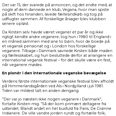
Der var 15, der svarede på annoncen, og det endte med, at
nogle af dem dannede en klub, Vegana, hvor man spiste
på skift hos hinanden, lavede fællesindkøb og tog på
udflugter sammen. Af forskellige årsager blev klubben
senere opløst.
Da Kirsten selv havde været veganer et par år og ikke
rigtigt kendte andre veganere, tog hun i 1980 til England i
en måned sammen med sine to børn, hvor de boede på
et vegansk pensionat og i London hos forskellige
veganere. Tilbage i Danmark savnede Kirsten både maden
og fællesskabet, og hun besluttede derfor at arrangere en
international vegansk festival – for det skulle være en fest,
når veganere mødes.
En pionér i den internationale veganske bevægelse
Verdens første internationale veganske festival blev afholdt
på Himmerlandsgården ved Als i Nordjylland i juli 1981.
Tiden var mildest talt en anden dengang.
”Der var jo næsten ikke nogen veganere i Danmark”,
fortalte Kirsten mig. ”Så der kom primært deltagere fra
udlandet. Blandt andet en hel busfuld fra Paris, De Grønne
Indianere. De ville vandre jorden rundt og fortælle folk,