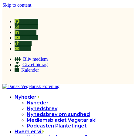
Skip to content
Facebook
Instagram
LinkedIn
YouTube
Tiktok
Email
Bliv medlem
Giv et bidrag
Kalender
Nyheder
Nyheder
Nyhedsbrev
Nyhedsbrev om sundhed
Medlemsbladet Vegetarisk!
Podcasten Plantetinget
Hvem er vi