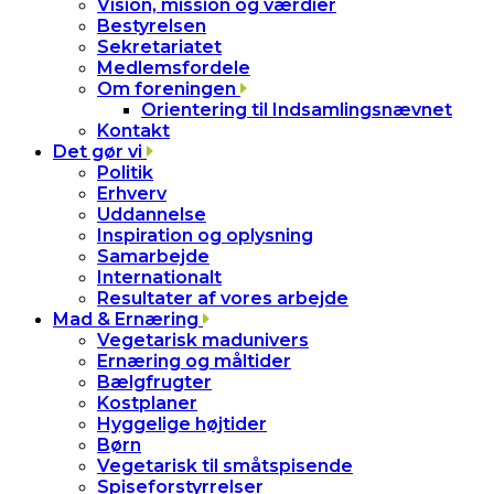
Vision, mission og værdier
Bestyrelsen
Sekretariatet
Medlemsfordele
Om foreningen
Orientering til Indsamlingsnævnet
Kontakt
Det gør vi
Politik
Erhverv
Uddannelse
Inspiration og oplysning
Samarbejde
Internationalt
Resultater af vores arbejde
Mad & Ernæring
Vegetarisk madunivers
Ernæring og måltider
Bælgfrugter
Kostplaner
Hyggelige højtider
Børn
Vegetarisk til småtspisende
Spiseforstyrrelser