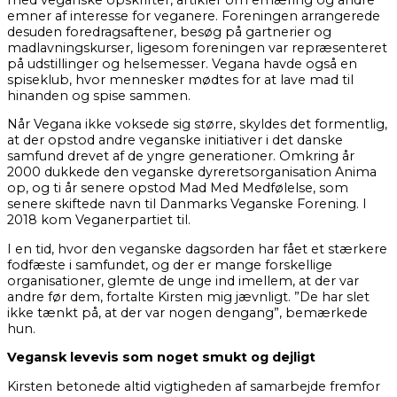
emner af interesse for veganere. Foreningen arrangerede
desuden foredragsaftener, besøg på gartnerier og
madlavningskurser, ligesom foreningen var repræsenteret
på udstillinger og helsemesser. Vegana havde også en
spiseklub, hvor mennesker mødtes for at lave mad til
hinanden og spise sammen.
Når Vegana ikke voksede sig større, skyldes det formentlig,
at der opstod andre veganske initiativer i det danske
samfund drevet af de yngre generationer. Omkring år
2000 dukkede den veganske dyreretsorganisation Anima
op, og ti år senere opstod Mad Med Medfølelse, som
senere skiftede navn til Danmarks Veganske Forening. I
2018 kom Veganerpartiet til.
I en tid, hvor den veganske dagsorden har fået et stærkere
fodfæste i samfundet, og der er mange forskellige
organisationer, glemte de unge ind imellem, at der var
andre før dem, fortalte Kirsten mig jævnligt. ”De har slet
ikke tænkt på, at der var nogen dengang”, bemærkede
hun.
Vegansk levevis som noget smukt og dejligt
Kirsten betonede altid vigtigheden af samarbejde fremfor