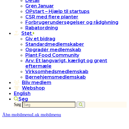
Detail
Grøn Januar
OPstart – Hjælp til startups
CSR med flere planter
Forbrugerundersøgelser og rådgivning
Rabatordning
Støt
Giv et bidrag
Standardmedlemskaber
Opgradér medlemskab
Plant Food Community
Arv: Et langvarigt, kærligt og grønt
eftermæle
Virksomhedsmedlemskab
Børnehjemsmedlemskab
Bliv medlem
Webshop
English
Søg
Søg
Åbn mobilmenu
Luk mobilmenu