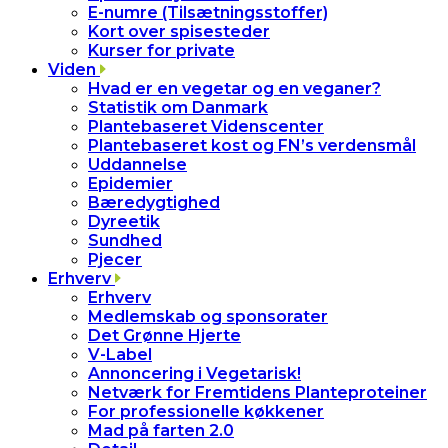
E-numre (Tilsætningsstoffer)
Kort over spisesteder
Kurser for private
Viden
Hvad er en vegetar og en veganer?
Statistik om Danmark
Plantebaseret Videnscenter
Plantebaseret kost og FN’s verdensmål
Uddannelse
Epidemier
Bæredygtighed
Dyreetik
Sundhed
Pjecer
Erhverv
Erhverv
Medlemskab og sponsorater
Det Grønne Hjerte
V-Label
Annoncering i Vegetarisk!
Netværk for Fremtidens Planteproteiner
For professionelle køkkener
Mad på farten 2.0