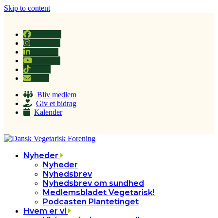
Skip to content
Facebook
Instagram
LinkedIn
YouTube
Tiktok
Email
Bliv medlem
Giv et bidrag
Kalender
Nyheder
Nyheder
Nyhedsbrev
Nyhedsbrev om sundhed
Medlemsbladet Vegetarisk!
Podcasten Plantetinget
Hvem er vi