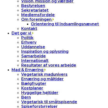
Vision, mission og værdier
Bestyrelsen
Sekretariatet
Medlemsfordele
Om foreningen
Orientering til Indsamlingsnævnet
Kontakt
Det gør vi
Politik
Erhverv
Uddannelse
Inspiration og oplysning
Samarbejde
Internationalt
Resultater af vores arbejde
Mad & Ernæring
Vegetarisk madunivers
Ernæring og måltider
Bælgfrugter
Kostplaner
Hyggelige højtider
Børn
Vegetarisk til småtspisende
Spiseforstyrrelser