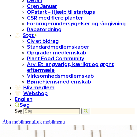
Detail
Grøn Januar
OPstart – Hjælp til startups
CSR med flere planter
Forbrugerundersøgelser og rådgivning
Rabatordning
Støt
Giv et bidrag
Standardmedlemskaber
Opgradér medlemskab
Plant Food Community
Arv: Et langvarigt, kærligt og grønt
eftermæle
Virksomhedsmedlemskab
Børnehjemsmedlemskab
Bliv medlem
Webshop
English
Søg
Søg
Åbn mobilmenu
Luk mobilmenu