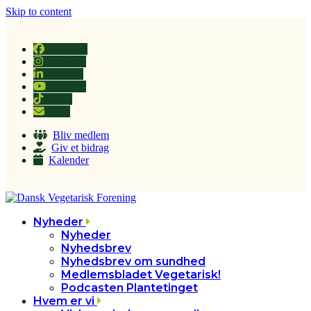
Skip to content
Facebook
Instagram
LinkedIn
YouTube
Tiktok
Email
Bliv medlem
Giv et bidrag
Kalender
Nyheder
Nyheder
Nyhedsbrev
Nyhedsbrev om sundhed
Medlemsbladet Vegetarisk!
Podcasten Plantetinget
Hvem er vi