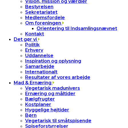
Vision, mission og værdier
Bestyrelsen
Sekretariatet
Medlemsfordele
Om foreningen
Orientering til Indsamlingsnævnet
Kontakt
Det gør vi
Politik
Erhverv
Uddannelse
Inspiration og oplysning
Samarbejde
Internationalt
Resultater af vores arbejde
Mad & Ernæring
Vegetarisk madunivers
Ernæring og måltider
Bælgfrugter
Kostplaner
Hyggelige højtider
Børn
Vegetarisk til småtspisende
Spiseforstyrrelser