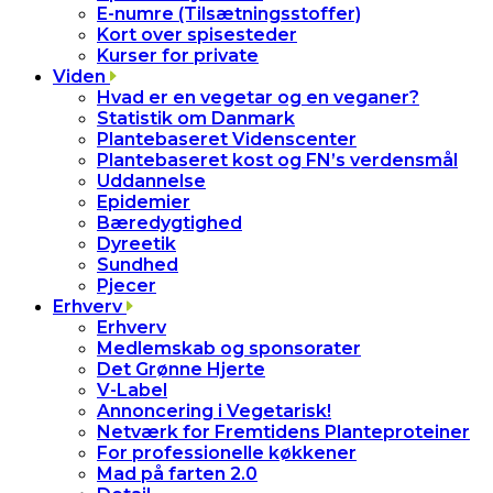
E-numre (Tilsætningsstoffer)
Kort over spisesteder
Kurser for private
Viden
Hvad er en vegetar og en veganer?
Statistik om Danmark
Plantebaseret Videnscenter
Plantebaseret kost og FN’s verdensmål
Uddannelse
Epidemier
Bæredygtighed
Dyreetik
Sundhed
Pjecer
Erhverv
Erhverv
Medlemskab og sponsorater
Det Grønne Hjerte
V-Label
Annoncering i Vegetarisk!
Netværk for Fremtidens Planteproteiner
For professionelle køkkener
Mad på farten 2.0