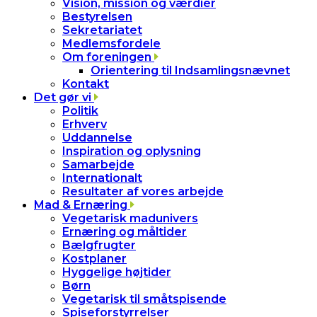
Vision, mission og værdier
Bestyrelsen
Sekretariatet
Medlemsfordele
Om foreningen
Orientering til Indsamlingsnævnet
Kontakt
Det gør vi
Politik
Erhverv
Uddannelse
Inspiration og oplysning
Samarbejde
Internationalt
Resultater af vores arbejde
Mad & Ernæring
Vegetarisk madunivers
Ernæring og måltider
Bælgfrugter
Kostplaner
Hyggelige højtider
Børn
Vegetarisk til småtspisende
Spiseforstyrrelser