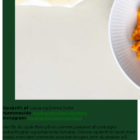
Opskrift af
: Laura og Emma Sofie
Hjemmeside
:
madmedgodsamvittighed
Instagram
:
madmedgodsamvittighed
Her får du opskriften på en cremet pastaret af ovnbagte
peberfrugter og soltørrede tomater. Denne opskrift er lavet med
pasta, men den cremede sovs kan bruges, som du ønsker: på