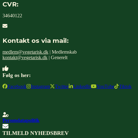
CVR:
34640122
Kontakt os via mail:
medlem@vegetarisk.dk
| Medlemskab
kontakt@vegetarisk.dk
| Generelt
Følg os her:
Facebook
Instagram
Twitter
LinkedIn
YouTube
Tiktok
Persondatapolitik
TILMELD NYHEDSBREV