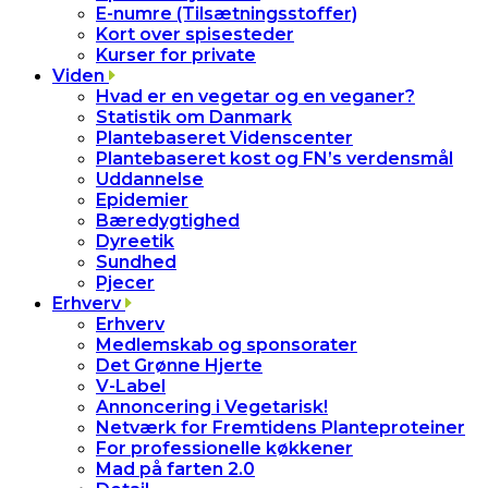
E-numre (Tilsætningsstoffer)
Kort over spisesteder
Kurser for private
Viden
Hvad er en vegetar og en veganer?
Statistik om Danmark
Plantebaseret Videnscenter
Plantebaseret kost og FN’s verdensmål
Uddannelse
Epidemier
Bæredygtighed
Dyreetik
Sundhed
Pjecer
Erhverv
Erhverv
Medlemskab og sponsorater
Det Grønne Hjerte
V-Label
Annoncering i Vegetarisk!
Netværk for Fremtidens Planteproteiner
For professionelle køkkener
Mad på farten 2.0