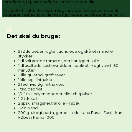
kartoflerne, til plantebøffen eller måske som dip.
På ca. 30 minutter har du en vegansk, cremet, sydeuropæisk
inspireret cashewsovs, der kan supplere eller pifte enhver ret op.
Det skal du bruge:
2 røde peberfrugter, udhulede og skåret i mindre
stykker
1 dl soltørrede tomater, der har ligget i olie
1 dl usaltede cashewnødder, udblødt i kogt vand i 30
minutter
1 lille gulerod, groft revet
1 lille løg, finthakket
2 fed hvidløg, finthakket
1 tsk. paprika
1/2-1 tsk. cayennepeber eller chilipulver
1-2 tsk. salt
2 spsk. smagsneutral olie + 1 spsk.
1-2 dl vand
200 g. ukogt pasta, gerne La Molisana Pasta, Fusilli, kan
købes i Rema 1000