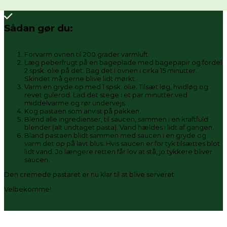
Sådan gør du:
Forvarm ovnen til 200 grader varmluft.
Læg peberfrugt på en bageplade med bagepapir og fordel
2 spsk. olie på det. Bag det I ovnen i cirka 15 minutter.
Skindet må gerne blive lidt mørkt.
Varm en gryde op med 1 spsk. olie. Tilsæt løg, hvidløg og
revet gulerod. Lad det stege i et par minutter ved
middelvarme og rør undervejs.
Kog pastaen som anvist på pakken.
Blend alle ingredienser, til saucen, sammen i en kraftfuld
blender (alt undtaget pasta). Vand hældes i lidt af gangen.
Bland pastaen blidt sammen med saucen i en gryde og
varm det op på lavt blus. Hvis saucen er for tyk tilsættes blot
lidt vand. Jo længere retten får lov at stå, jo tykkere bliver
saucen.
Den cremede pastaret er nu klar til at blive serveret.
Velbekomme!