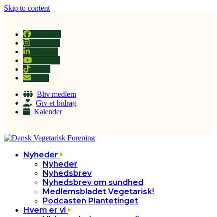
Skip to content
Facebook
Instagram
LinkedIn
YouTube
Tiktok
Email
Bliv medlem
Giv et bidrag
Kalender
Nyheder
Nyheder
Nyhedsbrev
Nyhedsbrev om sundhed
Medlemsbladet Vegetarisk!
Podcasten Plantetinget
Hvem er vi