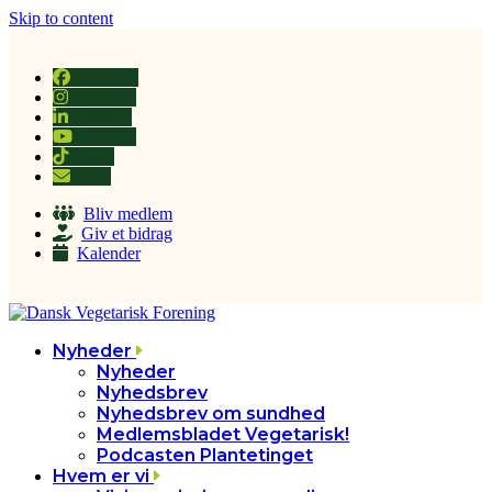
Skip to content
Facebook
Instagram
LinkedIn
YouTube
Tiktok
Email
Bliv medlem
Giv et bidrag
Kalender
Nyheder
Nyheder
Nyhedsbrev
Nyhedsbrev om sundhed
Medlemsbladet Vegetarisk!
Podcasten Plantetinget
Hvem er vi