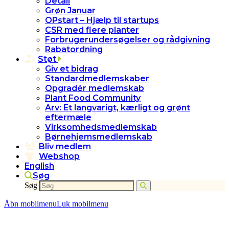
Detail
Grøn Januar
OPstart – Hjælp til startups
CSR med flere planter
Forbrugerundersøgelser og rådgivning
Rabatordning
Støt
Giv et bidrag
Standardmedlemskaber
Opgradér medlemskab
Plant Food Community
Arv: Et langvarigt, kærligt og grønt
eftermæle
Virksomhedsmedlemskab
Børnehjemsmedlemskab
Bliv medlem
Webshop
English
Søg
Søg
Åbn mobilmenu
Luk mobilmenu