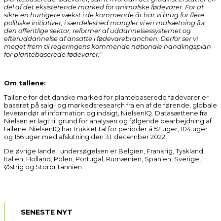
del af det eksisterende marked for animalske fødevarer. For at
sikre en hurtigere vækst i de kommende år har vi brug for flere
politiske initiativer, i særdeleshed mangler vi en målsætning for
den offentlige sektor, reformer af uddannelsessystemet og
efteruddannelse af ansatte i fødevarebranchen. Derfor ser vi
meget frem til regeringens kommende nationale handlingsplan
for plantebaserede fødevarer.”
Om tallene:
Tallene for det danske marked for plantebaserede fødevarer er
baseret på salg- og markedsresearch fra en af de førende, globale
leverandør af information og indsigt, NielsenIQ. Datasættene fra
Nielsen er lagt til grund for analysen og følgende bearbejdning af
tallene. NielsenIQ har trukket tal for perioder á 52 uger, 104 uger
og 156 uger med afslutning den 31. december 2022.
De øvrige lande i undersøgelsen er Belgien, Frankrig, Tyskland,
Italien, Holland, Polen, Portugal, Rumænien, Spanien, Sverige,
Østrig og Storbritannien.
SENESTE NYT