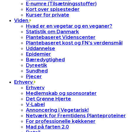
E-numre (Tilsætningsstoffer)
Kort over spisesteder
Kurser for private
Viden
Hvad er en vegetar og en veganer?
Statistik om Danmark
Plantebaseret Videnscenter
Plantebaseret kost og FN’s verdensmål
Uddannelse
Epidemier
Bæredygtighed
Dyreetik
Sundhed
Pjecer
Erhverv
Erhverv
Medlemskab og sponsorater
Det Grønne Hjerte
V-Label
Annoncering i Vegetarisk!
Netværk for Fremtidens Planteproteiner
For professionelle køkkener
Mad på farten 2.0