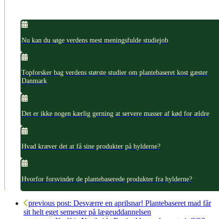
Nu kan du søge verdens mest meningsfulde studiejob
Topforsker bag verdens største studier om plantebaseret kost gæster
Danmark
Det er ikke nogen kærlig gerning at servere masser af kød for ældre
Hvad kræver det at få sine produkter på hylderne?
Hvorfor forsvinder de plantebaserede produkter fra hylderne?
previous post:
Desværre en aprilsnar! Plantebaseret mad får
sit helt eget semester på lægeuddannelsen