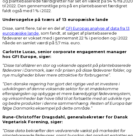
og plantebaserede færdigretter har set en vækst på 94 % fra 2020
til 2022. Den gennemsnitlige pris på en plantebaseret færdigret
faldt også med 1 % i 2022.
Undersøgelse på tværs af 13 europæiske lande
Disse, samt flere, tal er en del af
GFI Europas analyse af data fra 13
europæiske lande
, som fandt, at salget af plantebaserede
fødevarer er vokset med i gennemsnit 22 % i perioden og i 2022
nåede en samlet værdi på 5,7 mia. euro.
Carlotte Lucas, senior corporate engagement manager
hos GFI Europe, siger:
“Disse tal afslører en stor og voksende appetit på plantebaserede
fødevarer i Danmark, især når prisen på disse fødevarer falder, og
nye muligheder bliver mere attraktive for forbrugerne”.
“Den danske regering har gjort det rigtige ved at investere i
udviklingen af denne voksende sektor for at imødekomme
efterspørgslen og opbygge et mere bæredygtigt fødevaresystem,
og virksomheder bør have tillid til at fortsætte med at udvikle nye
og bedre produkter i denne sammenhæng. Resten af Europa bør
følge Danmarks eksempel på dette område.”
Rune-Christoffer Dragsdahl, generalsekretær for Dansk
Vegetarisk Forening, siger:
“Disse data bekræfter den vedvarende vækst på markedet for
plantebaserede fødevarer, samt hvordan det gradvist erstatter en