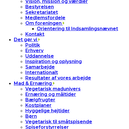
Vision, mission og værdier
Bestyrelsen
Sekretariatet
Medlemsfordele
Om foreningen
Orientering til Indsamlingsnævnet
Kontakt
Det gør vi
Politik
Erhverv
Uddannelse
Inspiration og oplysning
Samarbejde
Internationalt
Resultater af vores arbejde
Mad & Ernæring
Vegetarisk madunivers
Ernæring og måltider
Bælgfrugter
Kostplaner
Hyggelige højtider
Børn
Vegetarisk til småtspisende
Spiseforstyrrelser