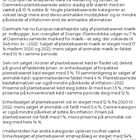
Danmarks plantebaserede sektor stadig står stærkt med en
vækst på 10 % sidste år. Nogle plantebaserede kategorier er
vokset langt mere end deres animalske modstykker og er mindre
påvirkede af inflationen end de animalske alternativer.
Danmark har nu Europas næsthøjeste salg af plantebaseret mælk
pr. indbygger, kun overgået af Sverige. Plantedrikke udgør nu 7 %
af Danmarks samlede marked for mælk – et salg, der voksede til
346 mio. kr. i 2022. Salget af plantebaseret mælk er steget med 17
% mellem 2020 og 2022, mens salget af animalsk mælk er faldet
med 10 % i samme periode.
Selv om salget i kroner af plantebaseret kød er fladet ud, delvist
på grund af faldende priser, er enhedssalget af forpakket
plantebaseret kød steget med 3 %. Til sammenligning er salget af
animalsk kød i supermarkederne faldet med 4 %. Plantebaserede
kødalternativer var også mindre påvirkede af inflation i 2022.
Priserne på plantebaseret kød steg sidste år med kun 1,5 %, mens
priserne på konventionelt kød i samme periode steg med 12 %.
Enhedssalget af plantebaseret ost er steget med 12 % fra 2020 til
2022, mens salget af animalsk ost faldt med 0,4 %. Denne kategori
er også mindre påvirket af sidste års inflation. Prisen på
plantebaseret ost faldt med 1 %, mens priserne på anomalsk ost
steg med hele 14 %.
I mellemtiden har andre kategorier oplevet tocifret vækst.
Enhedssalget af plantebaseret smørepålæg er steget med 54%