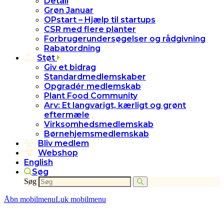
Detail
Grøn Januar
OPstart – Hjælp til startups
CSR med flere planter
Forbrugerundersøgelser og rådgivning
Rabatordning
Støt
Giv et bidrag
Standardmedlemskaber
Opgradér medlemskab
Plant Food Community
Arv: Et langvarigt, kærligt og grønt
eftermæle
Virksomhedsmedlemskab
Børnehjemsmedlemskab
Bliv medlem
Webshop
English
Søg
Søg
Åbn mobilmenu
Luk mobilmenu