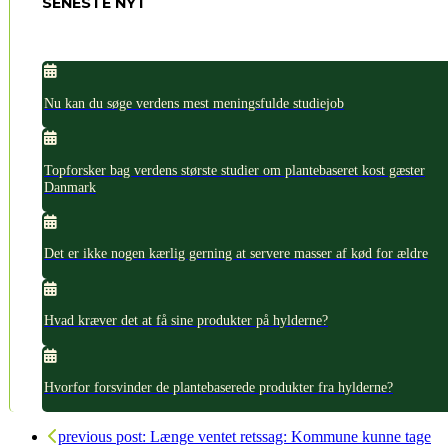
SENESTE NYT
Nu kan du søge verdens mest meningsfulde studiejob
Topforsker bag verdens største studier om plantebaseret kost gæster
Danmark
Det er ikke nogen kærlig gerning at servere masser af kød for ældre
Hvad kræver det at få sine produkter på hylderne?
Hvorfor forsvinder de plantebaserede produkter fra hylderne?
previous post:
Længe ventet retssag: Kommune kunne tage