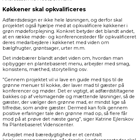
Køkkener skal opkvalificeres
Adfærdsdesign er ikke hele løsningen, og derfor skal
projektet også hjælpe med at opkvalificere køkkener i
grøn mødeforplejning. Konkret betyder det blandt andet,
at en række møde- og konferencesteder får opkvalificeret
deres medarbejdere i køkkenet med viden om
bælgfrugter, grøntsager, urter m.m.
Det indebærer blandt andet viden om, hvordan man
opbygger en plantebaseret menu, arbejder med smag,
konsistens, mæthed, storytelling osv.
”Gennem projektet vil vi lave en guide med tips til de
grønne menuer til kokke, der laver mad til gæster på
konferencer og møder. Det er vigtigt, at adfærdstiltagene
bakkes op af velsmagende og mættende løsninger, så de
gæster, der vælger den grønne mad, er mindst lige så
tilfredse, som andre gæster. Dermed kan folk gennem
positive erfaringer tale den grønne mad op, så flere får
mod på at prøve det næste gang”, siger Katrine Ejlerskov
fra Plantebaseret Videnscenter.
Arbejdet med bæredygtighed er et centralt