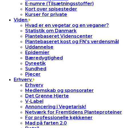
E-numre (Tilsætningsstoffer)
Kort over spisesteder
Kurser for private
Viden
Hvad er en vegetar og en veganer?
Statistik om Danmark
Plantebaseret Videnscenter
Plantebaseret kost og FN’s verdensmål
Uddannelse
Epidemier
Bæredygtighed
Dyreetik
Sundhed
Pjecer
Erhverv
Erhverv
Medlemskab og sponsorater
Det Grønne Hjerte
V-Label
Annoncering i Vegetarisk!
Netværk for Fremtidens Planteproteiner
For professionelle køkkener
Mad på farten 2.0