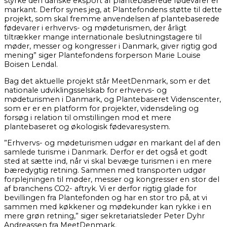
styrke den danske eksport af plantebaserede fødevarer er
markant. Derfor synes jeg, at Plantefondens støtte til dette
projekt, som skal fremme anvendelsen af plantebaserede
fødevarer i erhvervs- og mødeturismen, der årligt
tiltrækker mange internationale beslutningstagere til
møder, messer og kongresser i Danmark, giver rigtig god
mening” siger Plantefondens forperson Marie Louise
Boisen Lendal.
Bag det aktuelle projekt står MeetDenmark, som er det
nationale udviklingsselskab for erhvervs- og
mødeturismen i Danmark, og Plantebaseret Videnscenter,
som er er en platform for projekter, vidensdeling og
forsøg i relation til omstillingen mod et mere
plantebaseret og økologisk fødevaresystem.
”Erhvervs- og mødeturismen udgør en markant del af den
samlede turisme i Danmark. Derfor er det også et godt
sted at sætte ind, når vi skal bevæge turismen i en mere
bæredygtig retning. Sammen med transporten udgør
forplejningen til møder, messer og kongresser en stor del
af branchens CO2- aftryk. Vi er derfor rigtig glade for
bevillingen fra Plantefonden og har en stor tro på, at vi
sammen med køkkener og mødekunder kan rykke i en
mere grøn retning,” siger sekretariatsleder Peter Dyhr
Andreassen fra MeetDenmark.