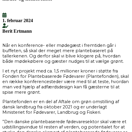
1. februar 2024
Berit Ertmann
Når en konference- eller mødegæst i fremtiden går i
buffeten, så skal der meget mere plantebaseret på
tallerkenen. Og derfor skal vi blive klogere på, hvordan
både mødekøbere og gæster nudges til at vælge grønt.
I et nyt projekt med ca. 1,5 millioner kroner i støtte fra
Fonden for Plantebaserede Fødevarer (Plantefonden), skal
en række konferencesteder være med til at teste, hvordan
man ved hjælp af adfærdsdesign kan få gæsterne til at
spise mere grønt.
Plantefonden er en del af Aftale om grøn omstilling af
dansk landbrug fra oktober 2021 og er underlagt
Ministeriet for Fødevarer, Landbrug og Fiskeri.
”Den danske plantebaserede fødevaresektor skal være et
udstillingsvindue til resten af verden, og potentialet for at