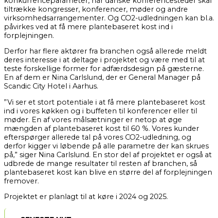
konkurrenceparameter, når danske konferencesteder skal
tiltrække kongresser, konferencer, møder og andre
virksomhedsarrangementer. Og CO2-udledningen kan bl.a.
påvirkes ved at få mere plantebaseret kost ind i
forplejningen.
Derfor har flere aktører fra branchen også allerede meldt
deres interesse i at deltage i projektet og være med til at
teste forskellige former for adfærdsdesign på gæsterne.
En af dem er Nina Carlslund, der er General Manager på
Scandic City Hotel i Aarhus.
”Vi ser et stort potentiale i at få mere plantebaseret kost
ind i vores køkken og i buffeten til konferencer eller til
møder. En af vores målsætninger er netop at øge
mængden af plantebaseret kost til 60 %. Vores kunder
efterspørger allerede tal på vores CO2-udledning, og
derfor kigger vi løbende på alle parametre der kan skrues
på,” siger Nina Carlslund. En stor del af projektet er også at
udbrede de mange resultater til resten af branchen, så
plantebaseret kost kan blive en større del af forplejningen
fremover.
Projektet er planlagt til at køre i 2024 og 2025.