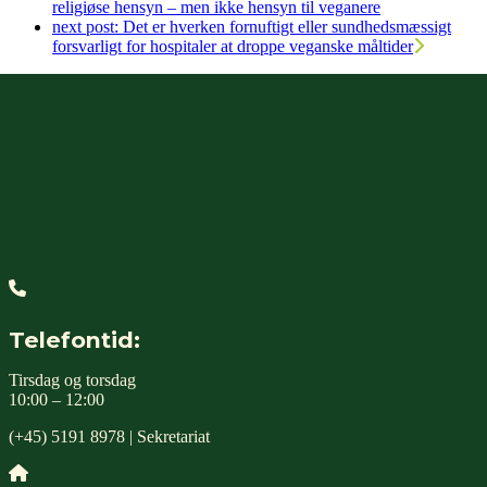
religiøse hensyn – men ikke hensyn til veganere
next post:
Det er hverken fornuftigt eller sundhedsmæssigt
forsvarligt for hospitaler at droppe veganske måltider
Telefontid:
Tirsdag og torsdag
10:00 – 12:00
(+45) 5191 8978 | Sekretariat