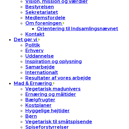
Vision, mission og værdier
Bestyrelsen
Sekretariatet
Medlemsfordele
Om foreningen
Orientering til Indsamlingsnævnet
Kontakt
Det gør vi
Politik
Erhverv
Uddannelse
Inspiration og oplysning
Samarbejde
Internationalt
Resultater af vores arbejde
Mad & Ernæring
Vegetarisk madunivers
Ernæring og måltider
Bælgfrugter
Kostplaner
Hyggelige højtider
Børn
Vegetarisk til småtspisende
Spiseforstyrrelser