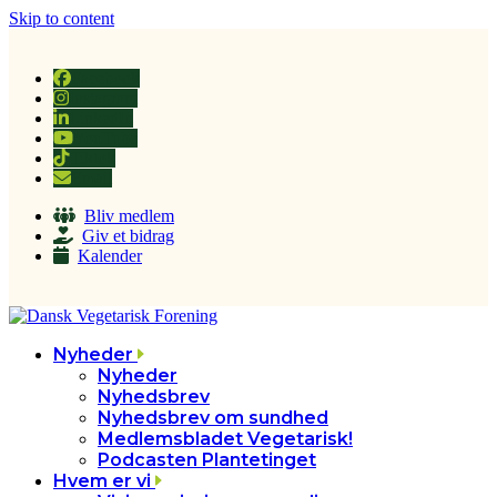
Skip to content
Facebook
Instagram
LinkedIn
YouTube
Tiktok
Email
Bliv medlem
Giv et bidrag
Kalender
Nyheder
Nyheder
Nyhedsbrev
Nyhedsbrev om sundhed
Medlemsbladet Vegetarisk!
Podcasten Plantetinget
Hvem er vi