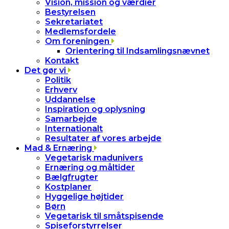
Vision, mission og værdier
Bestyrelsen
Sekretariatet
Medlemsfordele
Om foreningen
Orientering til Indsamlingsnævnet
Kontakt
Det gør vi
Politik
Erhverv
Uddannelse
Inspiration og oplysning
Samarbejde
Internationalt
Resultater af vores arbejde
Mad & Ernæring
Vegetarisk madunivers
Ernæring og måltider
Bælgfrugter
Kostplaner
Hyggelige højtider
Børn
Vegetarisk til småtspisende
Spiseforstyrrelser