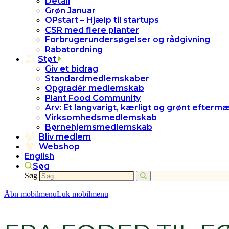
Detail
Grøn Januar
OPstart – Hjælp til startups
CSR med flere planter
Forbrugerundersøgelser og rådgivning
Rabatordning
Støt
Giv et bidrag
Standardmedlemskaber
Opgradér medlemskab
Plant Food Community
Arv: Et langvarigt, kærligt og grønt efterm
Virksomhedsmedlemskab
Børnehjemsmedlemskab
Bliv medlem
Webshop
English
Søg
Søg
Åbn mobilmenu
Luk mobilmenu