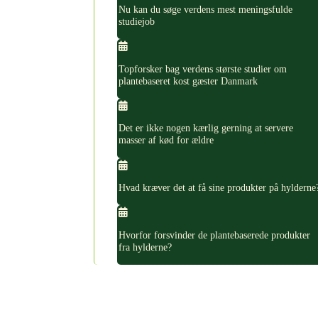
Nu kan du søge verdens mest meningsfulde
studiejob
Topforsker bag verdens største studier om
plantebaseret kost gæster Danmark
Det er ikke nogen kærlig gerning at servere
masser af kød for ældre
Hvad kræver det at få sine produkter på hylderne
Hvorfor forsvinder de plantebaserede produkter
fra hylderne?