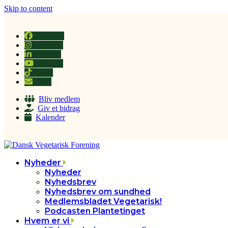
Skip to content
Facebook
Instagram
LinkedIn
YouTube
Tiktok
Email
Bliv medlem
Giv et bidrag
Kalender
Nyheder
Nyheder
Nyhedsbrev
Nyhedsbrev om sundhed
Medlemsbladet Vegetarisk!
Podcasten Plantetinget
Hvem er vi