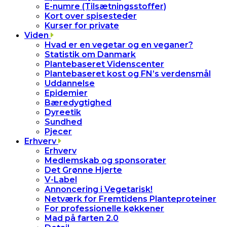
E-numre (Tilsætningsstoffer)
Kort over spisesteder
Kurser for private
Viden
Hvad er en vegetar og en veganer?
Statistik om Danmark
Plantebaseret Videnscenter
Plantebaseret kost og FN’s verdensmål
Uddannelse
Epidemier
Bæredygtighed
Dyreetik
Sundhed
Pjecer
Erhverv
Erhverv
Medlemskab og sponsorater
Det Grønne Hjerte
V-Label
Annoncering i Vegetarisk!
Netværk for Fremtidens Planteproteiner
For professionelle køkkener
Mad på farten 2.0