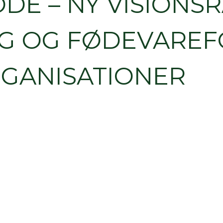
ØDE – NY VISION
G OG FØDEVAREF
GANISATIONER