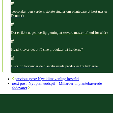
Topforsker bag verdens største studier om plantebaseret kost gæster
Danmark
Det er ikke nogen kærlig gerning at servere masser af kød for ældre
Hvad kræver det at få sine produkter på hylderne?
Hvorfor forsvinder de plantebaserede produkter fra hylderne?
previous post:
Nye klimavenlige kostråd
next post:
Nyt planteudspil – Millarder til plantebaserede
fødevarer