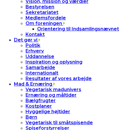
Vision, mission og værdier
Bestyrelsen
Sekretariatet
Medlemsfordele
Om foreningen
Orientering til Indsamlingsnævnet
Kontakt
Det gør vi
Politik
Erhverv
Uddannelse
Inspiration og oplysning
Samarbejde
Internationalt
Resultater af vores arbejde
Mad & Ernæring
Vegetarisk madunivers
Ernæring og måltider
Bælgfrugter
Kostplaner
Hyggelige højtider
Børn
Vegetarisk til småtspisende
Spiseforstyrrelser