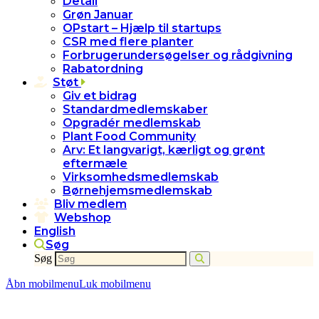
Detail
Grøn Januar
OPstart – Hjælp til startups
CSR med flere planter
Forbrugerundersøgelser og rådgivning
Rabatordning
Støt
Giv et bidrag
Standardmedlemskaber
Opgradér medlemskab
Plant Food Community
Arv: Et langvarigt, kærligt og grønt
eftermæle
Virksomhedsmedlemskab
Børnehjemsmedlemskab
Bliv medlem
Webshop
English
Søg
Søg
Åbn mobilmenu
Luk mobilmenu