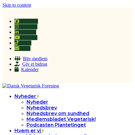
Skip to content
Facebook
Instagram
LinkedIn
YouTube
Tiktok
Email
Bliv medlem
Giv et bidrag
Kalender
Nyheder
Nyheder
Nyhedsbrev
Nyhedsbrev om sundhed
Medlemsbladet Vegetarisk!
Podcasten Plantetinget
Hvem er vi