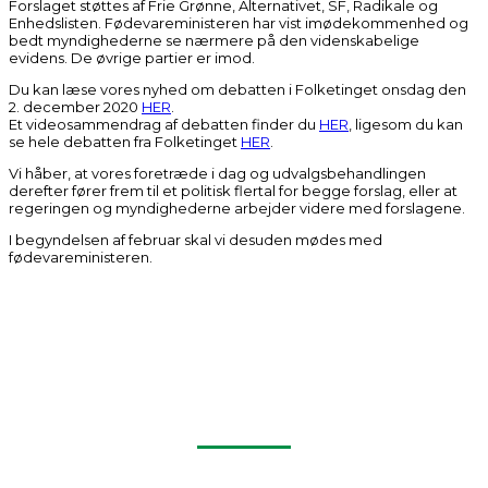
Forslaget støttes af Frie Grønne, Alternativet, SF, Radikale og
Enhedslisten. Fødevareministeren har vist imødekommenhed og
bedt myndighederne se nærmere på den videnskabelige
evidens. De øvrige partier er imod.
Du kan læse vores nyhed om debatten i Folketinget onsdag den
2. december 2020
HER
.
Et videosammendrag af debatten finder du
HER
, ligesom du kan
se hele debatten fra Folketinget
HER
.
Vi håber, at vores foretræde i dag og udvalgsbehandlingen
derefter fører frem til et politisk flertal for begge forslag, eller at
regeringen og myndighederne arbejder videre med forslagene.
I begyndelsen af februar skal vi desuden mødes med
fødevareministeren.