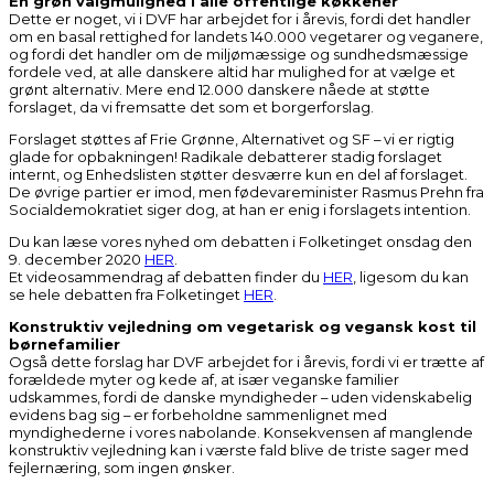
En grøn valgmulighed i alle offentlige køkkener
Dette er noget, vi i DVF har arbejdet for i årevis, fordi det handler
om en basal rettighed for landets 140.000 vegetarer og veganere,
og fordi det handler om de miljømæssige og sundhedsmæssige
fordele ved, at alle danskere altid har mulighed for at vælge et
grønt alternativ. Mere end 12.000 danskere nåede at støtte
forslaget, da vi fremsatte det som et borgerforslag.
Forslaget støttes af Frie Grønne, Alternativet og SF – vi er rigtig
glade for opbakningen! Radikale debatterer stadig forslaget
internt, og Enhedslisten støtter desværre kun en del af forslaget.
De øvrige partier er imod, men fødevareminister Rasmus Prehn fra
Socialdemokratiet siger dog, at han er enig i forslagets intention.
Du kan læse vores nyhed om debatten i Folketinget onsdag den
9. december 2020
HER
.
Et videosammendrag af debatten finder du
HER
, ligesom du kan
se hele debatten fra Folketinget
HER
.
Konstruktiv vejledning om vegetarisk og vegansk kost til
børnefamilier
Også dette forslag har DVF arbejdet for i årevis, fordi vi er trætte af
forældede myter og kede af, at især veganske familier
udskammes, fordi de danske myndigheder – uden videnskabelig
evidens bag sig – er forbeholdne sammenlignet med
myndighederne i vores nabolande. Konsekvensen af manglende
konstruktiv vejledning kan i værste fald blive de triste sager med
fejlernæring, som ingen ønsker.