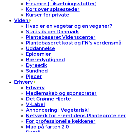
E-numre (Tilsætningsstoffer)
Kort over spisesteder
Kurser for private
Viden
Hvad er en vegetar og en veganer?
Statistik om Danmark
Plantebaseret Videnscenter
Plantebaseret kost og FN’s verdensmål
Uddannelse
Epidemier
Bæredygtighed
Dyreetik
Sundhed
Pjecer
Erhverv
Erhverv
Medlemskab og sponsorater
Det Grønne Hjerte
V-Label
Annoncering i Vegetarisk!
Netværk for Fremtidens Planteproteiner
For professionelle køkkener
Mad på farten 2.0