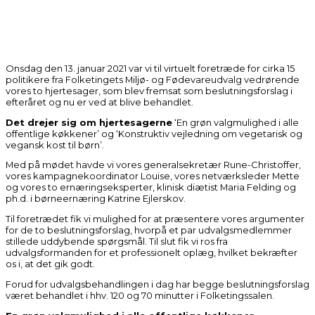
Onsdag den 13. januar 2021 var vi til virtuelt foretræde for cirka 15
politikere fra Folketingets Miljø- og Fødevareudvalg vedrørende
vores to hjertesager, som blev fremsat som beslutningsforslag i
efteråret og nu er ved at blive behandlet.
Det drejer sig om hjertesagerne
‘En grøn valgmulighed i alle
offentlige køkkener’ og ‘Konstruktiv vejledning om vegetarisk og
vegansk kost til børn’.
Med på mødet havde vi vores generalsekretær Rune-Christoffer,
vores kampagnekoordinator Louise, vores netværksleder Mette
og vores to ernæringseksperter, klinisk diætist Maria Felding og
ph.d. i børneernæring Katrine Ejlerskov.
Til foretrædet fik vi mulighed for at præsentere vores argumenter
for de to beslutningsforslag, hvorpå et par udvalgsmedlemmer
stillede uddybende spørgsmål. Til slut fik vi ros fra
udvalgsformanden for et professionelt oplæg, hvilket bekræfter
os i, at det gik godt.
Forud for udvalgsbehandlingen i dag har begge beslutningsforslag
været behandlet i hhv. 120 og 70 minutter i Folketingssalen.