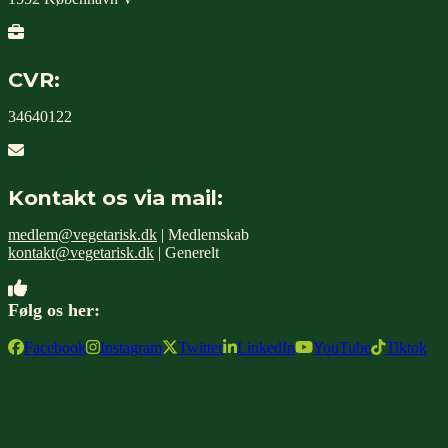
CVR:
34640122
Kontakt os via mail:
medlem@vegetarisk.dk
| Medlemskab
kontakt@vegetarisk.dk
| Generelt
Følg os her:
Facebook
Instagram
Twitter
LinkedIn
YouTube
Tiktok