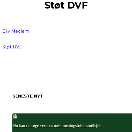
Støt DVF
Bliv Medlem
Støt DVF
SENESTE NYT
Nu kan du søge verdens mest meningsfulde studiejob