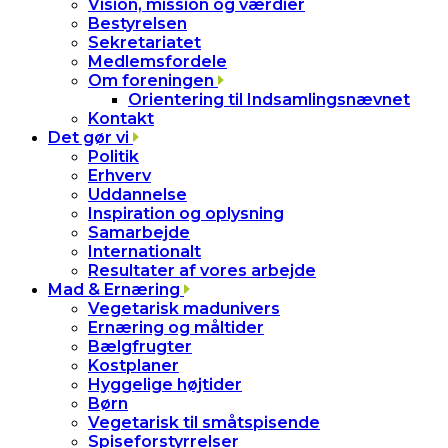
Vision, mission og værdier
Bestyrelsen
Sekretariatet
Medlemsfordele
Om foreningen
Orientering til Indsamlingsnævnet
Kontakt
Det gør vi
Politik
Erhverv
Uddannelse
Inspiration og oplysning
Samarbejde
Internationalt
Resultater af vores arbejde
Mad & Ernæring
Vegetarisk madunivers
Ernæring og måltider
Bælgfrugter
Kostplaner
Hyggelige højtider
Børn
Vegetarisk til småtspisende
Spiseforstyrrelser