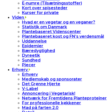
E-numre (Tilsætningsstoffer)
Kort over spisesteder
Kurser for private
Viden
Hvad er en vegetar og en veganer?
Statistik om Danmark
Plantebaseret Videnscenter
Plantebaseret kost og FN’s verdensmål
Uddannelse
Epidemier
Bæredygtighed
Dyreetik
Sundhed
Pjecer
Erhverv
Erhverv
Medlemskab og sponsorater
Det Grønne Hjerte
V-Label
Annoncering i Vegetarisk!
Netværk for Fremtidens Planteproteiner
For professionelle køkkener
Mad på farten 2.0