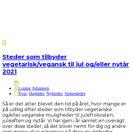
Steder som tilbyder
vegetarisk/vegansk til jul og/eller nytår
2021
23. november 2021
Louise Johansen
Fest
,
Højtider
,
Nyheder
,
Spisesteder
Så er det atter blevet den tid på året, hvor mange er
på udkig efter steder som tilbyder vegetariske
og/eller veganske muligheder til julefrokosten,
juleaften og nytår. Vi har igen i år samlet en oversigt
over disse steder, så det bliver nemt for dig og andre
som gerne vil se nærmere på disse muligheder.