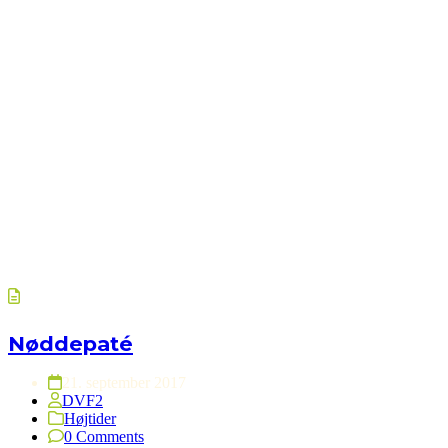
Nøddepaté
21. september 2017
DVF2
Højtider
0 Comments