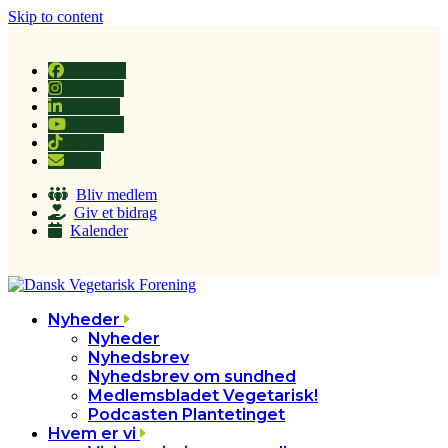
Skip to content
Facebook
Instagram
LinkedIn
YouTube
Tiktok
Email
Bliv medlem
Giv et bidrag
Kalender
Nyheder
Nyheder
Nyhedsbrev
Nyhedsbrev om sundhed
Medlemsbladet Vegetarisk!
Podcasten Plantetinget
Hvem er vi