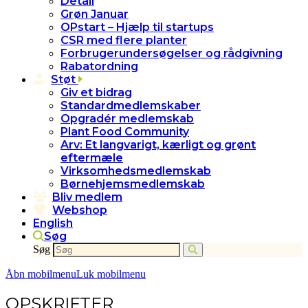
Detail
Grøn Januar
OPstart – Hjælp til startups
CSR med flere planter
Forbrugerundersøgelser og rådgivning
Rabatordning
Støt
Giv et bidrag
Standardmedlemskaber
Opgradér medlemskab
Plant Food Community
Arv: Et langvarigt, kærligt og grønt
eftermæle
Virksomhedsmedlemskab
Børnehjemsmedlemskab
Bliv medlem
Webshop
English
Søg
Søg
Åbn mobilmenu
Luk mobilmenu
OPSKRIFTER