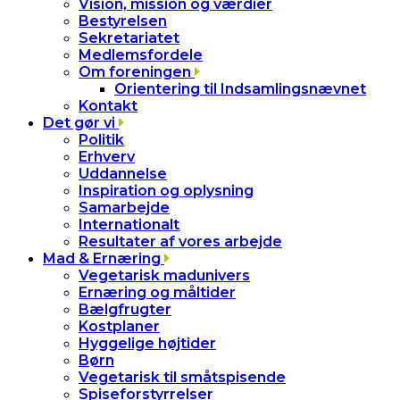
Vision, mission og værdier
Bestyrelsen
Sekretariatet
Medlemsfordele
Om foreningen
Orientering til Indsamlingsnævnet
Kontakt
Det gør vi
Politik
Erhverv
Uddannelse
Inspiration og oplysning
Samarbejde
Internationalt
Resultater af vores arbejde
Mad & Ernæring
Vegetarisk madunivers
Ernæring og måltider
Bælgfrugter
Kostplaner
Hyggelige højtider
Børn
Vegetarisk til småtspisende
Spiseforstyrrelser