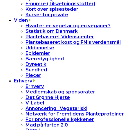
E-numre (Tilsætningsstoffer)
Kort over spisesteder
Kurser for private
Viden
Hvad er en vegetar og en veganer?
Statistik om Danmark
Plantebaseret Videnscenter
Plantebaseret kost og FN’s verdensmål
Uddannelse
Epidemier
Bæredygtighed
Dyreetik
Sundhed
Pjecer
Erhverv
Erhverv
Medlemskab og sponsorater
Det Grønne Hjerte
V-Label
Annoncering i Vegetarisk!
Netværk for Fremtidens Planteproteiner
For professionelle køkkener
Mad på farten 2.0