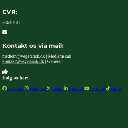
CVR:
34640122
Kontakt os via mail:
medlem@vegetarisk.dk
| Medlemskab
kontakt@vegetarisk.dk
| Generelt
Følg os her:
Facebook
Instagram
Twitter
LinkedIn
YouTube
Tiktok