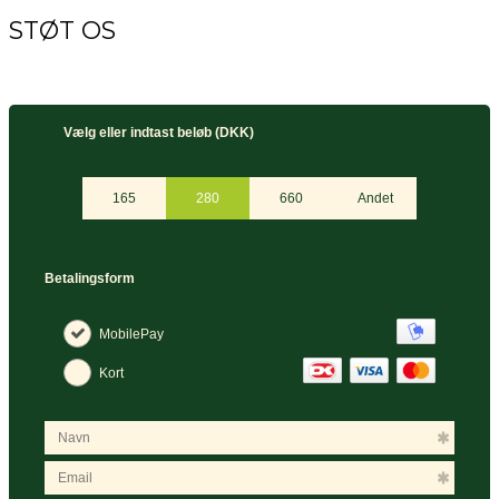
STØT OS