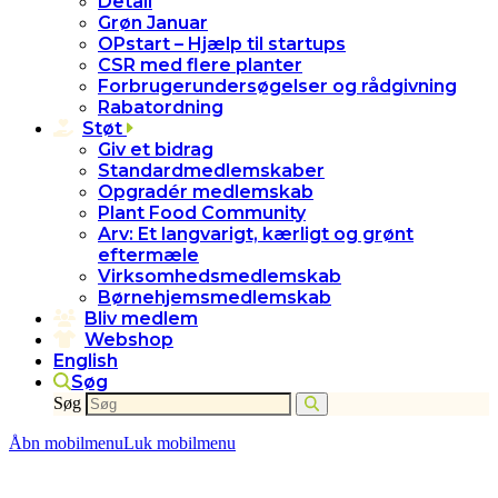
Detail
Grøn Januar
OPstart – Hjælp til startups
CSR med flere planter
Forbrugerundersøgelser og rådgivning
Rabatordning
Støt
Giv et bidrag
Standardmedlemskaber
Opgradér medlemskab
Plant Food Community
Arv: Et langvarigt, kærligt og grønt
eftermæle
Virksomhedsmedlemskab
Børnehjemsmedlemskab
Bliv medlem
Webshop
English
Søg
Søg
Åbn mobilmenu
Luk mobilmenu