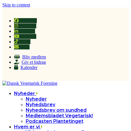
Skip to content
Facebook
Instagram
LinkedIn
YouTube
Tiktok
Email
Bliv medlem
Giv et bidrag
Kalender
Nyheder
Nyheder
Nyhedsbrev
Nyhedsbrev om sundhed
Medlemsbladet Vegetarisk!
Podcasten Plantetinget
Hvem er vi